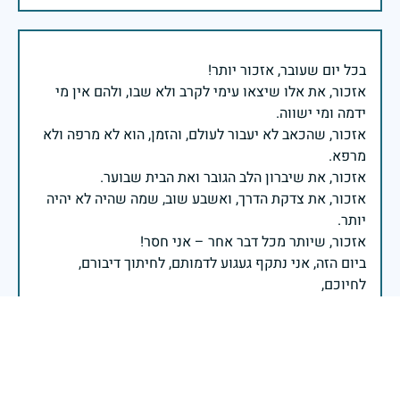
אזכור, את אלו שיצאו עימי לקרב ולא שבו, ולהם אין מי
אזכור, שהכאב לא יעבור לעולם, והזמן, הוא לא מרפה ולא
אזכור, את צדקת הדרך, ואשבע שוב, שמה שהיה לא יהיה
ביום הזה, אני נתקף געגוע לדמותם, לחיתוך דיבורם,
ומדליק נר לזיכרון דרכם ומורשתם!
אלוף דדו בר כליפא - ראש אגף כוח האדם בצה"ל