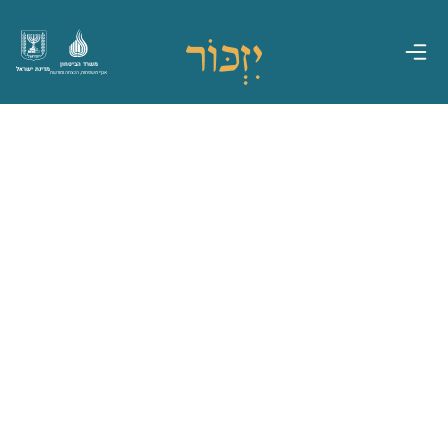
משרד הביטחון
מדינת ישראל
אגף משפחות, הנצחה ומורשת