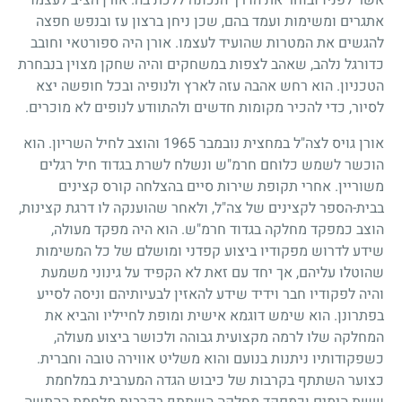
אשר לפניו ובוחר את הדרך הנכונה ללכת בה. אורן הציב לעצמו
אתגרים ומשימות ועמד בהם, שכן ניחן ברצון עז ובנפש חפצה
להגשים את המטרות שהועיד לעצמו. אורן היה ספורטאי וחובב
כדורגל נלהב, שאהב לצפות במשחקים והיה שחקן מצוין בנבחרת
הטכניון. הוא רחש אהבה עזה לארץ ולנופיה ובכל חופשה יצא
לסיור, כדי להכיר מקומות חדשים ולהתוודע לנופים לא מוכרים.
אורן גויס לצה"ל במחצית נובמבר
1965
והוצב לחיל השריון. הוא
הוכשר לשמש כלוחם חרמ"ש ונשלח לשרת בגדוד חיל רגלים
משוריין. אחרי תקופת שירות סיים בהצלחה קורס קצינים
בבית-הספר לקצינים של צה"ל, ולאחר שהוענקה לו דרגת קצינות,
הוצב כמפקד מחלקה בגדוד חרמ"ש. הוא היה מפקד מעולה,
שידע לדרוש מפקודיו ביצוע קפדני ומושלם של כל המשימות
שהוטלו עליהם, אך יחד עם זאת לא הקפיד על גינוני משמעת
והיה לפקודיו חבר וידיד שידע להאזין לבעיותיהם וניסה לסייע
בפתרונן. הוא שימש דוגמא אישית ומופת לחייליו והביא את
המחלקה שלו לרמה מקצועית גבוהה ולכושר ביצוע מעולה,
כשפקודותיו ניתנות בנועם והוא משליט אווירה טובה וחברית.
כצוער השתתף בקרבות של כיבוש הגדה המערבית במלחמת