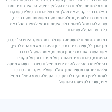
שבאו לבקרו. ביום י' בחשון תשל"ד
(27.10.1973)
נפטר מפצעיו
והובא למנוחת-עולמים בבית-העלמין בחיפה. השאיר הורים ואח.
נפילתו בקרב קטעה את מהלך חייו של אדם רב פעלים, שרקם
תכניות רבות לעתיד, ונטלה אותו מעם משפחתו ומעם חבריו,
שהיה להם סמל למאווים ולשאיפות ודוגמא לצעיר המגלם את
כל היפה והנעלה שבאדם.
במכתב תנחומים למשפחה השכולה כתב מפקד היחידה: "בנכם,
סגן אורן ז"ל, שירת ביחידת שריון והיה דוגמא מובהקת לקצין,
אשר השרה אווירת ביטחון וסמכות, אותה הפעיל בדרכו
המיוחדת, כאדם חביב ואהוד הן על מפקדיו והן על פקודיו.
בהיחלצותו המהירה לעזרת יחידת חיילים נצורה
-
כשהוא מחפה
עליהם יחד עם אנשיו מתוך זחל"ם שעליו פיקד
-
נהג כדרכו
לעמוד לימין הזקוקים לו ותוך כדי הפעולה נפגע הזחל"ם מטיל
אויב, שגרם לפציעתו האנושה".