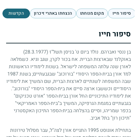
סיפור חייו
מקום מנוחתו
הנצחתו באתרי זיכרון
הקדשות
סיפור חייו
בן ננסי ואברהם. נולד ביום ט' בניסן תשל"ז
(28.3.1977)
באוקלנד שבארצות הברית. אח בכור לקרן, שגב וגיא. כשמלאה
לאורן שנה עלתה המשפחה לישראל. בשנות לימודיו הראשונות
למד אורן בבית-הספר היסודי "בורוכוב" שבגבעתיים
;
בשנת
1987
שבה המשפחה לשנתיים לארצות הברית, שם המשיך את לימודיו
היסודיים וכששבו ארצה סיים את בית-הספר היסודי "בורוכוב".
את לימודיו התיכוניים החל אורן בבית-הספר "אורט טכניקום"
בגבעתיים במגמת הגרפיקה, המשיך ב"בית-הספר האמריקאי"
בכפר שמריהו, וסיים בהצלחה בבית-הספר התיכון האקסטרני
"תיכון רון" בתל אביב.
בתחילת אוגוסט
1995
התגייס אורן לצה"ל, עבר מסלול טירונות