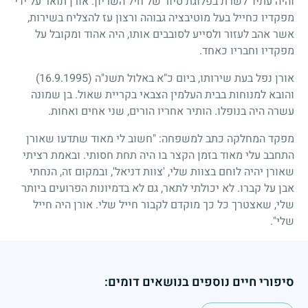
והיה עתיד לשרת בפלוגת סיור של חיל השריון. אורן תואר על ידי
מפקדיו כחייל בעל מוטיבציה גבוהה ורצון עז להצליח בשירות,
אשר אהב לעזור ולסייע לסובבים אותו, היה אהוד ומקובל על
מפקדיו וחבריו כאחד.
אורן נפל בעת שירותו, ביום כ"א באלול תשנ"ה
(16.9.1995)
והובא למנוחות בבית העלמין הצבאי בקריית שאול. בן שמונה
עשרה היה בנופלו. הותיר אחריו הורים, שני אחים ואחות.
מפקד המחלקה כתב למשפחה: "חשוב לי מאוד שתדעו שאורן
התחבב עלי מאוד בזמן הקצר בו היה תחת חסותי. ובאמת רציתי
שאורן יהיה לוחם בצוות שלי, 'צוות דניאל', ובמקום זה, הנחתי
אבן על קברו. לא יכולתי לתאר, גם לא בדמיונות הפרועים ביותר
שלי, שאצטרך כל כך מוקדם לקבור חייל שלי. אורן היה חייל
שלי".
סיפורי חיים נוספים בנושאים דומים: