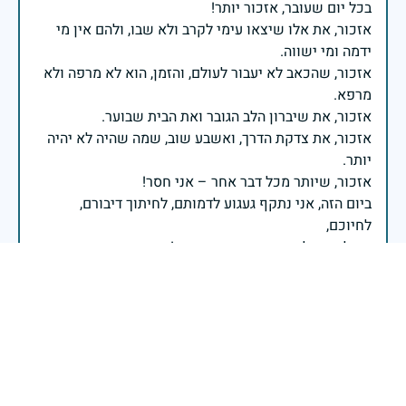
אזכור, את אלו שיצאו עימי לקרב ולא שבו, ולהם אין מי
אזכור, שהכאב לא יעבור לעולם, והזמן, הוא לא מרפה ולא
אזכור, את צדקת הדרך, ואשבע שוב, שמה שהיה לא יהיה
ביום הזה, אני נתקף געגוע לדמותם, לחיתוך דיבורם,
ומדליק נר לזיכרון דרכם ומורשתם!
אלוף דדו בר כליפא - ראש אגף כוח האדם בצה"ל
אורן, השנים חולפות קל זה לא נהיה רק יותר כהה הכאב.
אבא