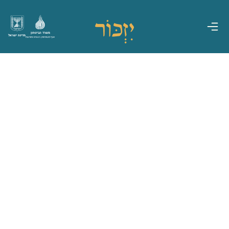
משרד הביטחון
מדינת ישראל
אגף משפחות, הנצחה ומורשת