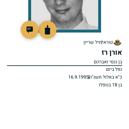
514403
טוראי
חיל שריון
אורן רז
בן ננסי ואברהם
נפל ביום
כ"א באלול תשנ"ה
16.9.1995
בן 18 בנופלו