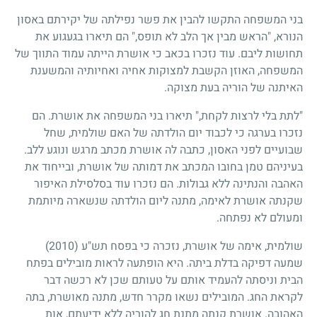
בני המשפחה התקשו להבין את פשר נפילתה של יקירתם באסון
הנורא, "הראש מבין אך הלב לא תופס," הם תיארו בגעגוע את
תחושות ליבם. עוד נזכרו בכאב כי אושרת הייתה עמוד התווך של
המשפחה, האוזן הקשבת למצוקות אחיה ואחיותיה והמשענת
האיתנה של הוריה בעת מצוקה.
"לתת בלי לרצות לקחת," תיארו בני המשפחה את אושרת. הם
נזכרו בערגה כי לכבוד יום הולדתה של האם שולמית, שחל
שבועיים לפני האסון, כתבה לה אושרת מכתב מרגש ונוגע ללב.
בעיניהם טמן בחובו המכתב את דמותה של אושרת, ובייחוד את
האהבה והנתינה ללא גבולות. הם נזכרו עוד בסלסילת האיפור
שקנתה אושרת לאימה, מתנה ליום הולדתה שנשארה מיותמת
ומעולם לא נפתחה.
שולמית, אימה של אושרת, נזכרה כי בפסח תש"ע (2010)
שמעה דפיקה בדלת ביתה. היא הופתעה לראות מובילים בפתח
הבית וניסתה להעמיד אותם על טעותם שכן לא רכשה דבר
לקראת החג. המובילים נשאו מקרר חדש, מתנה מאושרת, בתה
האהובה. אושרת קנתה מתנת חג להוריה ללא ידיעתם, אות