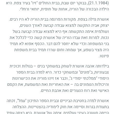
(21.1.1984)
, בבוקר יום שבת, בבית החולים "זיו" בעיר צפת. היא
הילדה הבכורה של הוריה, אחות של חופית, יוחאי ורחלי.
אושרת גדלה בצפת. מקורות הפרנסה בבית הוריה לא היו רבים.
יצחק אביה התקשה למצוא עבודה קבועה לאורך השנים,
ושולמית אימה התקשתה אף היא למצוא עבודה קבועה בשל
נכות. למרות זאת עבדו הוריה של אושרת קשה כדי לכלכל את
בני המשפחה וכדי שלא יחסר להם דבר. הכסף אפוא לא תמיד
היה מצוי בשפע, אך שמחה וחום שררו תמיד בבית משפחת
פינטו.
בילדותה אהבה אושרת לשחק במשחקי בנים – בגולות זכוכית
צבעוניות, ב"פוגים" ובמשחקי כדור. היא למדה בבית הספר
היסודי "ממלכתי יסודי ג", וכבר אז זיהו מוריה את הכישרונות
והיכולות הטמונים בה – את האחריות ואת המשמעת, את הקסם
האישי ואת רוח הנעורים ואת אהבת החיים.
אושרת למדה בחטיבת הביניים ובבית הספר התיכון "עמל", זכתה
בתעודת בגרות וסיימה את חוק לימודיה בהצטיינות. ההצלחה
הייתה חשובה בעיני שולמית, אימה של אושרת. היא רצתה עתיד