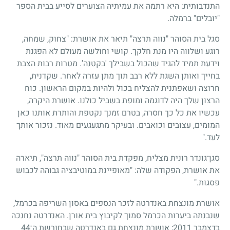
התנדבותית: היא רתמה את עמיתיה הצוערים לסייע בבית הספר
"יובלים" ברמלה.
סגל בית הסוהר "נווה תרצה" תיאר את אושרת: "צחוק, שמחה,
רוגע ושלווה היו מנת חלקך. קושי וחולשה מעולם לא הפגנת
וידעת תמיד להגיד שהכול בשבילך 'בקטנה'. מטרות רבות הצבת
בחייך ואותן השגת ללא רבב תוך מתן עזרה לאחר. שקדנית,
חרוצה ושאפתנית להצליח בכול ולהיות במקום הראשון. כוח
הרצון שלך היה לדוגמה ומופת בשביל כולנו. אושרת היקרה,
עכשיו את כל כך חסרה, בטרם זמנך נקטפת והותרת אותנו כאן
המומים, עצובים וכואבים. ובעיקר מתגעגעים מאוד. נזכור אותך
לעד."
סגן־גונדר רונית מצליח, מפקדת בית הסוהר "נווה תרצה", תיארה
את אושרת, הפקודה שלה: "מאופיינת במוטיבציה גבוהה לכבוש
פסגות."
אושרת מונצחת באנדרטה לזכר הנספים באסון השריפה בכרמל,
שנבנתה ביערות הכרמל סמוך לקיבוץ בית אורן. האנדרטה נחנכה
בדצמבר 2011; אושרת מונצחת גם באנדרטה שבחורשת ה־44