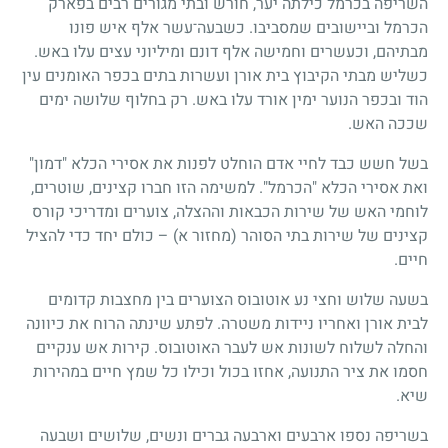
השריפה בכרמל כילתה יער, חורש ובתי מגורים רבים בפארק
הכרמל וביישובים שמסביבו. כשבעה־עשר אלף איש פונו
מבתיהם, וכעשרים וחמישה אלף דונם ומיליוני עצים עלו באש.
‏כשליש מבתי הקיבוץ בית אורן ועשרות בתים בכפר האומנים עין
הוד ובכפר הנוער ימין אורד עלו באש. רק בחלוף שלושה ימים
שככה האש.
בשל חשש כבד לחיי אדם הוחלט לפנות את אסירי הכלא "דמון"
ואת אסירי הכלא "הכרמל". למשימה הזו חברו קצינים, שוטרים,
לוחמי האש של שירות הכבאות וההצלה, צוערים ומדריכי קורס
קצינים של שירות בתי הסוהר (מחזור א) – כולם יחד כדי להציל
חיים.
בשעה שלוש וחצי נע אוטובוס הצוערים בין מחצבות קדומים
לבית אורן ואחריו ניידות משטרה. לפתע שינתה הרוח את כיוונה
והחלה לשלוח לשונות אש לעבר האוטובוס. קירות אש ענקיים
חסמו את ציר התנועה, אחזו בכול וכילו כל שמץ חיים במהירות
שיא.
בשריפה נספו ארבעים וארבעה גברים ונשים, שלושים ושבעה