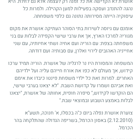
אושרת לא הקדישה את כל זמנה רק לעצמה אלא גם לזולת. היא
נהגה להתנדב ועסקה בפעילות למען הקהילה. ולמרות כל
עיסוקיה הייתה מסירותה נתונה גם כלפי משפחתה.
אומנם עם גיוסה לשירות בתי הסוהר העתיקה אושרת את מקום
מגוריה למרכז הארץ, אך את ערבי שישי הקפידה לבלות עם בני
משפחתה בצפת: עם הוריה ועם אחיה ושתי אחיותיה, עם שני
אחייניה האהובים לירוי ואלרן, עם סבותיה ועם דודתה.
המשפחה והמסורת היו נר לרגליה של אושרת. הוריה תמיד ערכו
קידוש, אך מעולם לא כפו את אורח חייהם עליה ועל ילדיהם
האחרים. למרות זאת כל ילדי משפחת פינטו כיבדו את אימם
ואת אביהם ושמרו על קדושת השבת. "לא יצאנו בערבי שישי,
הם הוקדשו לקידוש," סיפרה חופית, אחותה של אושרת, "יצאנו
לבלות באמצע השבוע ובמוצאי שבת."
צוערת אושרת נפלה ביום כ"ה בכסלו, א' חנוכה, תשע"א
(2.12.2010)
באסון הכרמל, בשריפה הגדולה שהתלקחה בהר
הכרמל.