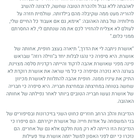
לאהבתה ללא גבול ולהכרת הטובה שחשה, לרצונה להשיב
להוריה מעט ממה שקיבלה מהם בילדותה. שולמית חזרה על
מילותיה של בתה האהובה: "אימא, גם אם אעבוד כל החיים שלי,
לעולם לא אצליח להחזיר לכם את מה שנתתם לי, לא החסרתם
ממני כלום."
"אושרת ניתבה לי את הדרך," תיארה בעצב חופית, אחותה של
אושרת. היא סיפרה כי נהגו לבלות יחד ב"ווילה רוזה" שבראש
פינה מפני שאושרת אהבה לרקוד והייתה רקדנית סלסה מצוינת.
בערגה היא נזכרה וסיפרה כי כל מי שראה את אושרת רוקדת לא
התיק את עיניו ממנה. חופית אהבה להתלוות לאושרת מכיוון
שחשה בטוחה במחיצתה ובמחיצת חבריה. היא סיפרה כי חבריה
של אושרת נעשו חבריה הטובים ביותר לאחר נפילתה של אחותה
האהובה.
הנדיבות והלב הרחב חוזרים כחוט השני בזיכרונות ובסיפורים של
בני המשפחה על אודות חייה של אושרת יקירתם. הם סיפרו כי
הנדיבות הזו הייתה לא רק מנת חלקם אלא גם של אחרים. הם
נזכרו כי יום לפני האסון למשל יזמה אושרת עוד פעילות