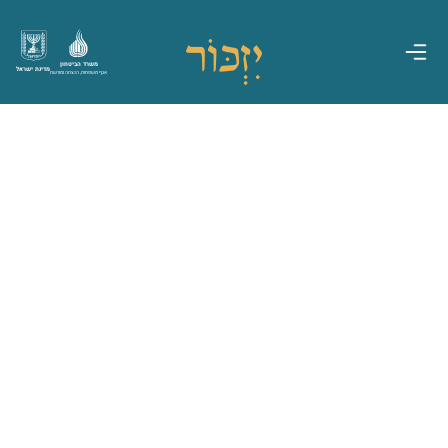
משרד הביטחון
מדינת ישראל
אגף משפחות, הנצחה ומורשת