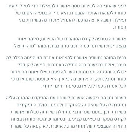
לפני שהתגייסה לשירות טסה אושרת לתאילנד כדי לטייל ולאזור
כוחות לקראת העתיד המבטיח. היא סיירה בנופיה היפים של
תאילנד ושבה ארצה מוכנה להתחיל את דרכה בשירות בתי
הסוהר.
אושרת הצטרפה לקורס הסוהרים של השירות, סיימה אותו
בהצטיינות ושירתה כסוהרת ביטחון בבית הסוהר "נווה תרצה".
בבית הסוהר נחשפה אושרת למציאות אחרת משהייתה רגילה לה
בעבר, אולם ברגישות רבה טיפלה באסירות, סייעה להן ככל
יכולתה והפגינה תעצומות נפש. לא פעם שאלו אותה מה מקור
כוחה וסובלנותה, והיא השיבה כי אין היא שופטת שום אדם כי
לכל אסירה, כמו לכל אדם, סיפור חיים ייחודי.
כעבור זמן מה ביקשה אושרת לשוחח עם המפקדת הממונה עליה
וסיפרה לה על שאיפתה להתקדם ולטפס בסולם התפקידים
בשירות. וכך בתום שנה וחצי מתחילת שירותה נשלחה אושרת
לקורס מפקדים שאינם קצינים, ובסיומו שימשה סוהרת בצוות
היחידה המבצעית של מחוז מרכז. אושרת לא קפאה על שמריה