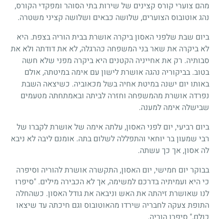
מהם צוערי קורס קצינים של שירות בתי הסוהר ומפקדי הקורס,
נהג אוטובוס הצוערים, שלושה כבאים ושלושה קציני משטרה.
ביום שבת שלפני האסון ביקרה אושרת בבית הוריה בצפת. היא
לא ביקרה את שאר בני המשפחה כהרגלה, לא את דודתה ולא את
סבותיה. רק את אחייניה הקטנים היא ביקרה מפני שלא חשה
בטוב. בביקוריה נהגה אושרת לישון עם אימה במיטתה, אולם
באותו יום ישנה במיטת אחיה בשל מכאוביה. כשיצאה השבת
נפרדה אושרת מהמשפחה וחזרה לביתה ובאמתחתה מטעמים
שבישלה אימה למענה.
ביום רביעי, יום לפני האסון, עלתה אימה של אושרת לקברו של
רבי שמעון בר יוחאי והתפללה לשלום בתה. אומנם ליבה לא ניבא
לה אסון, אך כך עשתה.
בבוקר יום חמישי, יום האסון, התקשרה אושרת להוריה וסיפרה
כי היא ועמיתיה בדרכם למשימה, אך לא הכבירה מילים. "סיפרו
לנו שאושרת זיהתה את האש וניבאה את גודל האסון. כשהחלה
התופת צעקה לחבריה שירדו מהאוטובוס וגם חיכתה עד שיצאו
כולם," סיפרו הוריה.