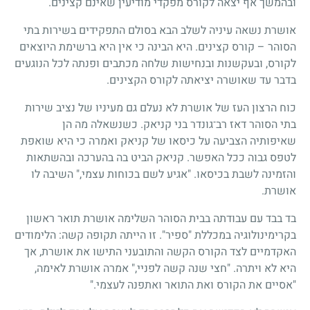
ובהמשך אף יצאה לקורס מפקדי מודיעין שאינם קצינים.
אושרת נשאה עיניה לשלב הבא בסולם התפקידים בשירות בתי
הסוהר – קורס קצינים. היא הבינה כי אין היא ברשימת היוצאים
לקורס, ובעקשנות ובנחישות שלחה מכתבים ופנתה לכל הנוגעים
בדבר עד שאושרה יציאתה לקורס הקצינים.
כוח הרצון העז של אושרת לא נעלם גם מעיניו של נציב שירות
בתי הסוהר דאז רב־גונדר בני קניאק. כשנשאלה מה הן
שאיפותיה הצביעה על כיסאו של קניאק ואמרה כי היא שואפת
לטפס גבוה ככל האפשר. קניאק הביט בה בהערכה ובהשתאות
והזמינה לשבת בכיסאו. "אגיע לשם בכוחות עצמי," השיבה לו
אושרת.
בד בבד עם עבודתה בבית הסוהר השלימה אושרת תואר ראשון
בקרימינולוגיה במכללת "ספיר". זו הייתה תקופה קשה: הלימודים
האקדמיים לצד הקורס הקשה והתובעני התישו את אושרת, אך
היא לא ויתרה. "חצי שנה קשה לפניי," אמרה אושרת לאימה,
"אסיים את הקורס ואת התואר ואתפנה לעצמי."