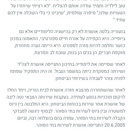
טוב לילדיה ותמיד עודדה אותם להצליח. "לא רציתי שיחזרו על
הטעויות שלנו," סיפרה שולמית, "שיבינו כי בלי השכלה אין להם
עתיד."
בנעוריה בלטה אושרת לא רק בהישגיה הלימודיים אלא גם
ביופייה. היא הקפידה על אורח חיים ספורטיבי, התאמנה במכון
כושר וחלמה להיות מורה לספורט. היא הייתה נערה מחוזרת,
מוקפת חברים, הן בנים הן בנות, שובת לב ונמרצת.
לאחר שסיימה את לימודיה בתיכון התגייסה אושרת לצה"ל
ושירתה כמפקדת כיתה במשמר הגבול. זה היה התפקיד שפתח
לפניה צוהר לעבודה בשירותי הביטחון.
לאחר שהשתחררה מהצבא חזרה אושרת לבית הוריה, ויחד החלו
לרקום תוכניות בנוגע לעתידה. בעקבות שירותה הצבאי נטה ליבה
של אושרת אחר שירות בכוחות הביטחון. היא התלבטה בין גיוס
למשטרה ובין גיוס לשירות בתי הסוהר. לבסוף ניגשה למבדקי
הקבלה לשירות בתי הסוהר, עמדה בהם בהצלחה רבה, וביום
20.6.2005 התגייסה אושרת לשירות בתי הסוהר.