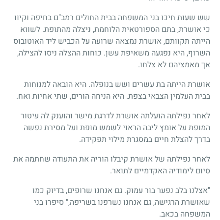
שש שעות חיכו בני המשפחה בבית החולים רמב"ם בחיפה וקיוו
כי אושרת, בתם הספורטאית הלוחמת, ניצלה מהתופת. לשווא
הייתה תקוותם, אושרת נמצאה שרועה על הכביש ליד האוטובוס
השרוף, היא נפגעה משאיפת עשן. כוחות ההצלה ניסו להצילה,
אך מאמציהם לא צלחו.
אושרת הייתה בת עשרים ושש בנופלה. היא הובאה למנוחות
בבית העלמין הצבאי בצפת. היא הניחה הורים, שתי אחיות ואח.
לאחר נפילתה הועלתה אושרת לדרגת מישר והוענק לה עיטור
המופת על אומץ ליבה הראוי לשמש מופת ועל מסירת נפשה
בדרך להצלת חיים במסגרת מילוי תפקידה.
לאחר נפילתה של אושרת קיבלו הוריה את התעודה שחתמה את
סיום לימודיה האקדמיים לתואר.
"אצלנו בלב נפער בור עמוק. גם אנחנו שרופים, בדיוק כמו
שאושרת הרגישה, גם אנחנו נשרפנו בשריפה," סיפרו בני
המשפחה בכאב.