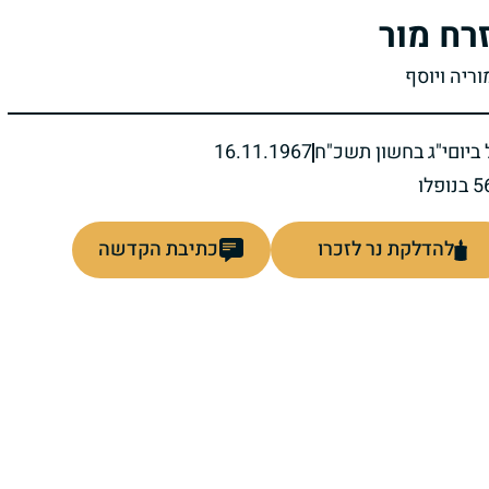
רח מור
וריה ויוסף
ביום
י"ג בחשון תשכ"ח
16.11.1967
להדלקת נר לזכרו
כתיבת הקדשה