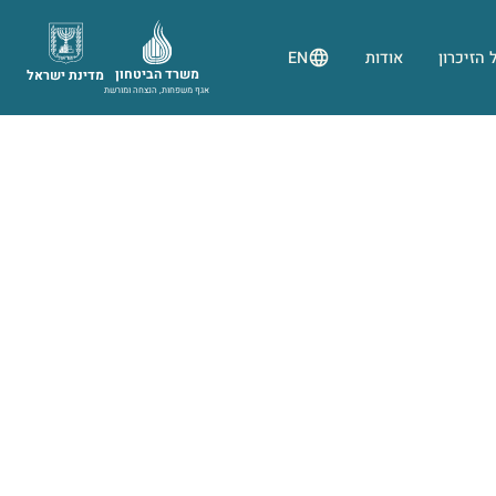
 הזיכרון
אודות
EN
משרד הביטחון
מדינת ישראל
אגף משפחות, הנצחה ומורשת