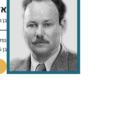
אז
בן מ
נפל 
בן 56 בנופלו
46399