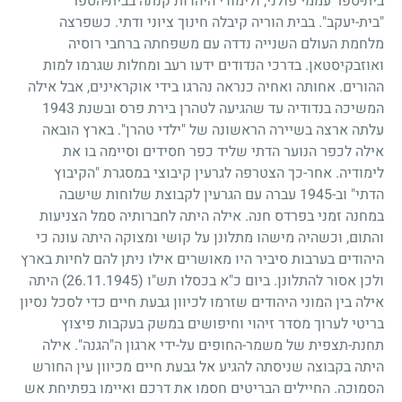
בית-ספר עממי פולני, ולימודי היהדות קנתה בבית-הספר
"בית-יעקב". בבית הוריה קיבלה חינוך ציוני ודתי. כשפרצה
מלחמת העולם השנייה נדדה עם משפחתה ברחבי רוסיה
ואוזבקיסטאן. בדרכי הנדודים ידעו רעב ומחלות שגרמו למות
ההורים. אחותה ואחיה כנראה נהרגו בידי אוקראינים, אבל אילה
המשיכה בנדודיה עד שהגיעה לטהרן בירת פרס ובשנת
1943
עלתה ארצה בשיירה הראשונה של "ילדי טהרן". בארץ הובאה
אילה לכפר הנוער הדתי שליד כפר חסידים וסיימה בו את
לימודיה. אחר-כך הצטרפה לגרעין קיבוצי במסגרת "הקיבוץ
הדתי" וב-
1945
עברה עם הגרעין לקבוצת שלוחות שישבה
במחנה זמני בפרדס חנה. אילה היתה לחברותיה סמל הצניעות
והתום, וכשהיה מישהו מתלונן על קושי ומצוקה היתה עונה כי
היהודים בערבות סיביר היו מאושרים אילו ניתן להם לחיות בארץ
ולכן אסור להתלונן. ביום כ"א בכסלו תש"ו
(26.11.1945)
היתה
אילה בין המוני היהודים שזרמו לכיוון גבעת חיים כדי לסכל נסיון
בריטי לערוך מסדר זיהוי וחיפושים במשק בעקבות פיצוץ
תחנת-תצפית של משמר-החופים על-ידי ארגון ה"הגנה". אילה
היתה בקבוצה שניסתה להגיע אל גבעת חיים מכיוון עין החורש
הסמוכה. החיילים הבריטים חסמו את דרכם ואיימו בפתיחת אש