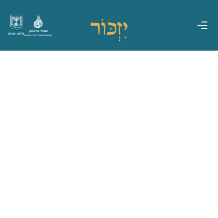
משרד הביטחון
מדינת ישראל
אגף משפחות, הנצחה ומורשת