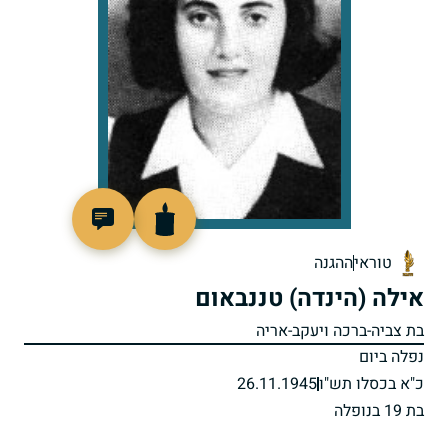
505841
טוראי
ההגנה
אילה (הינדה) טננבאום
בת צביה-ברכה ויעקב-אריה
נפלה ביום
כ"א בכסלו תש"ו
26.11.1945
בת 19 בנופלה