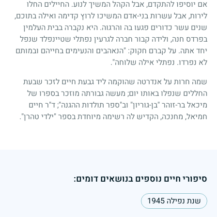
אם יוסיפו להתקדם, אבל הקהל המשיך לנוע. החיילים החלו
לירות, אבל עשרות בני-אדם המשיכו לרוץ קדימה ואילה בתוכם,
שנים עשר כדורים פגעו בה והרגוה. היא נקברה בבית העלמין
בפרדס חנה, ולידה קבור חברה לגרעין נפתלי שטיינפלד שנפל
יחד אתה. על קברם חקוק: "הנאהבים והנעימים בחייהם ובמותם
לא נפרדו. נפתלי אילה שלוחה".
שמה חרות על אנדרטה שהוקמה ליד גבעת חיים לזכר שבעת
החללים שנפלו באותו יום
;
מעשה גבורתה מוזכר בספרו של
מיכאל בר-זוהר "בן-גוריון" וב"ספר תולדות ההגנה
;"
ד"ר חיים
חמיאל, מחנכה, הקדיש לה רשימה מיוחדת בספר "ילדי טהרן".
סיפורי חיים נוספים בנושאים דומים:
שנת נפילה 1945