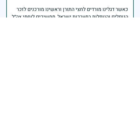
כאשר דגלינו מורדים לחצי התורן וראשינו מורכנים לזכר
הנופלים והנופלות במערכות ישראל, ממשיכים לוחמי צה״ל
ומפקדיו בלחימה בדרום, בצפון, ביהודה ובשומרון ובזירות
נוספות.על כל דור מוטלת המשימה של הגנת העם והארץ -
משימה שאף פעם אינה פוסקת. נצדיע בגעגוע ובגאווה
לנופלים ולנופלות, נחבק את משפחותיהם, ונמשיך ברוח
עם ישראל חי.
שר הביטחון יואב גלנט
כל נר הוא זיכרון יחיד ומיוחד, על חיים שהיו ואינם, געגוע
שנצרב עמוק בלב, עולם ומלואו. הנרות כולם הם זיכרון של
זיכרון כי הדרך לעם חופשי בארצנו עוברת דרך מסדר