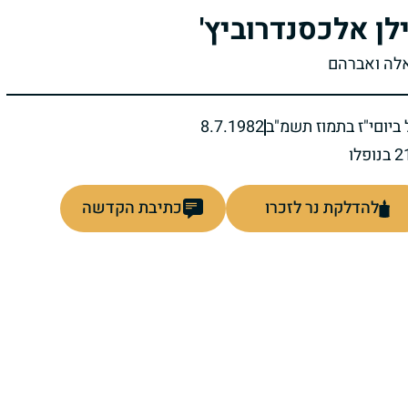
לן אלכסנדרוביץ'
אלה ואברהם
ביום
י"ז בתמוז תשמ"ב
8.7.1982
להדלקת נר לזכרו
כתיבת הקדשה