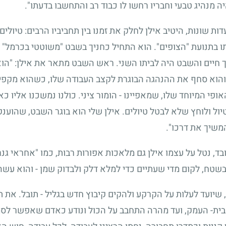
יה מנהיג טבעי וחבריו רחשו לו כבוד רב והתחשבו בדעתו".
ות שונות, היטיב אילן לחלק את זמנו בין תחביביו הרבים: טיולי
לותו בתנועת "הצופים". הוא התחיל כחניך בשבט "משוטטי בכרמל"
 חיים והשבט היה לביתו השני. ראש השבט מתאר את אילן: "הוא 
ו, והוא סחף את ההנהגה הבוגרת לקצב העבודה שלו, כשהוא מקפי
י המיוחד שלו, שמאפיינו - הומור ציני. כולנו נמשכנו אליו כא
יול ולוחץ שלא לבטל טיולים. אילן שלי הוא בוגר השבט, שהוענ
המשיך את דרכו".
ד, נטל על עצמו אילן גם מלאכות אפורות רבות, כמו "אחראי גנר
שטח, לקום מדי שעתיים כדי למלא דלק ולבדוק שמן - והוא עשה
 שיועד לעלות על הקרקע ולהקים קיבוץ חדש בגליל - תובל. את
ית- העמק, ועד מהרה התחבב על הכול ונודע כאדם שאפשר לסמוך