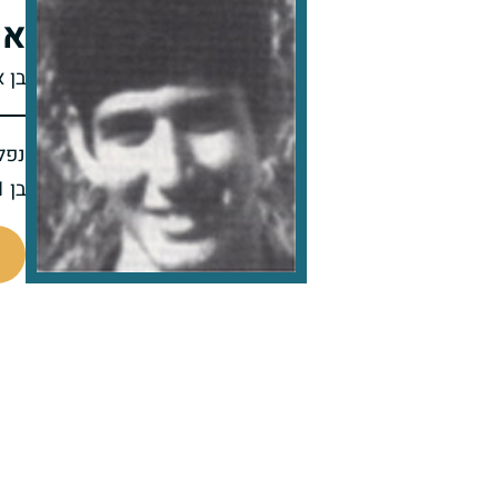
אי
בן 
נפל 
בן 21 בנופלו
510225