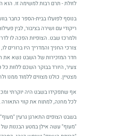
לזולת - תרם רבות למשימה זו. הוא ה
בנוסף לפועלו בבית-הספר כחבר בוועד
ריקודי עם ושירה בציבור, לבין פעי
ולמרכז שבט. הצופיות הפכה לו לדרך
צורכי החניך והמדריך היו ברורים ל
חדר המזכירות של השבט נשא את האופ
צעיר, היורד בבוקר השכם ללוות כל ט
מצטיין. כולנו מצווים ללמוד ממנו ול
אף שתפקידו בשבט היה יוקרתי ומכוב
לכל מחנה, למתוח את קווי התאורה ב
בשבט הצופים התארגן גרעין "מעוף",
"מעוף" עשה אילן במטע הבננות של ב