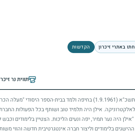
תו באתרי זיכרון
הקדשות
תווית נר זיכר
ל תשכ"א
(1.9.1961)
בחיפה ולמד בבית-הספר היסודי "מעלה הכרמל
אלקטרוניקה. אילן היה תלמיד טוב ושותף בכל הפעולות החברתי
"אילן היה נער תמיר, יפה ונעים הליכות. הצטיין בלימודים וכבש
ההישגים בלימודים וליצור חברה אינטגרטיבית חדשה והווי משותף.