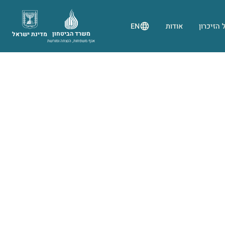
 הזיכרון
אודות
EN
משרד הביטחון
מדינת ישראל
אגף משפחות, הנצחה ומורשת