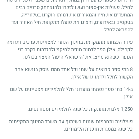
לחלל. פעולות אין-ספור נעשו לזכרו ולהנצחתו; סרטים רבים
המתעדים את חייו והמאירים את דמותו הוקרנו בטלוויזיה,
בטקסים ובאירועים, והציגו את פועלו מתקופת חיל האוויר ועד
להמראה לחלל.
עיקר הנצחתו מתמקדמת בחינוך הנוער למצויינות ערכים ותרומה
לקהילה, אילן הפך לדמות מופת לחיקוי ולהזדהות בקרב בני
הנוער, כשהוא מייצג את "הישראלי היפה" המצוי בכולנו.
8 בתי ספר קרואים על שמו וכל אחד מהם עוסק בנושא אחר
הקשור לחלל ולדמותו של אילן.
ב-14 בתי ספר נפתחו מועדוני חלל לתלמידים מצטיינים על שם
אילן.
1,250 מלגות מוענקות כל שנה לתלמידים וסטודנטים.
פעילויות ותחרויות שונות בשיתוף עם משרד החינוך מתקיימות
כל שנה במסגרת תוכנית הלימודים.