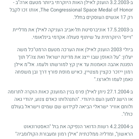
ב-3.2.2003 הוענק לאילן האות היוקרתי ביותר מטעם ארה"ב -
The Congressional Space Medal of Honor, אותו זכו לקבל
רק 17 אנשים העוסקים בחלל.
ב-17.5.2003 אוניברסיטת תל-אביב העניקה לאילן את מדליית
"וייס" היוקרתית על שיתוף פעולה אקדמי בינלאומי.
ביולי 2003 הוענק לאילן אות הערכה מטעם הרמט"כל משה
יעלון: "על האופן שבו ייצג את מדינת ישראל ואת צה"ל תוך
הפגנת אהבה ונאמנות עד אין קץ למורשתו ולעמו. אל"מ אילן
רמון ייזכר כקצין מצטיין, כאיש מופת פורץ דרך ובן משפחה
נאמן לעמו ולארצו."
ב-27.1.2004 ניתן לאילן פרס בגין המוענק כאות הוקרה לתרומה
או הישג למען העם היהודי. "התנהלותו כאדם צנוע, יהודי גאה
ולוחם אוויר ישראלי הביאה לקידוש שם שמים וישראל בעולם
כולו".
ב-4.2.2004 רשות הדואר הנפיקה את בול "האסטרונאוט
הראשון", ומדליה ממלכתית "אילן רמון ומעבורת הקולומביה"