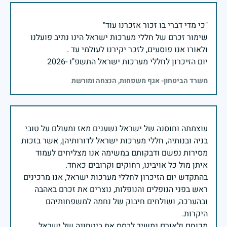
שימור זכרם של חללי מערכות ישראל הינו נתיב פועלנו
יום הזיכרון לחללי מערכות ישראל התשפ"ו -2026
משרד הביטחון- אגף משפחות, הנצחה ומורשת
עוצמתה וחוסנה של ישראל נשענים מאז ומעולם על טובי
בניה ובנותיה, חללי מערכות ישראל לדורותיהן, אשר בזכות
מסירות נפשם ודבקותם במשימה אנו מצליחים לעמוד
בהתקדש יום הזיכרון לחללי מערכות ישראל, אנו מרכינים
ראש בפני הנופלים והנופלות, נוצרים את זכרם באהבה
ובהערכה, ושולחים חיבוק של נחמה למשפחותיהם
מכוחם ולאורם נמשיך לבסס את ביטחונה של ישראל