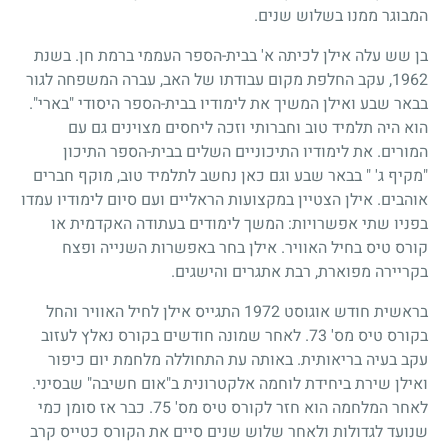
המבוגר ממנו בשלוש שנים.
בן שש עלה אילן לכיתה א' בבית-הספר העממי ברמת חן. בשנת
1962, עקב החלפת מקום עבודתו של האב, עברה המשפחה לגור
בבאר שבע ואילן המשיך את לימודיו בבית-הספר היסודי "בארי".
הוא היה תלמיד טוב וחברותי וזכה ליחסים מצוינים גם עם
המורים. את לימודיו התיכוניים השלים בבית-הספר התיכון
"מקיף ג' " בבאר שבע וגם כאן נחשב לתלמיד טוב, מוקף חברים
אוהבים. אילן הצטיין במקצועות הראליים ועם סיום לימודיו עמדו
בפניו שתי אפשרויות: המשך לימודים בעתודה האקדמית או
קורס טיס בחיל האוויר. אילן בחר באפשרות השנייה ופצח
בקריירה מפוארת, רבת אתגרים והישגים.
בראשית חודש אוגוסט 1972 התגייס אילן לחיל האוויר והחל
בקורס טיס מס' 73. לאחר שמונה חודשים בקורס נאלץ לעזוב
עקב בעיה בריאותית. באותה עת התחוללה מלחמת יום כיפור
ואילן שירת ביחידת לוחמה אלקטרונית ב"אום חשיבה" שבסיני.
לאחר המלחמה הוא חזר לקורס טיס מס' 75. כבר אז סומן כמי
שנועד לגדולות ולאחר שלוש שנים סיים את הקורס כטייס קרב