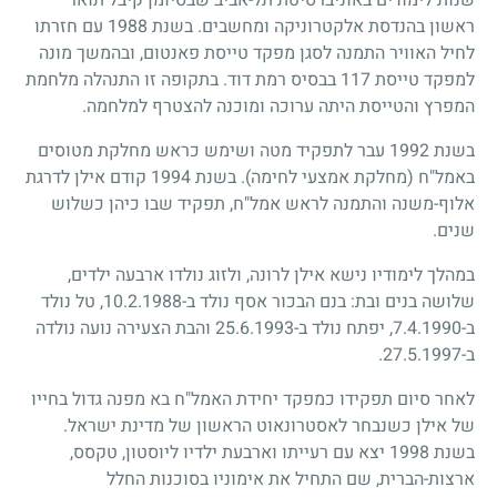
ראשון בהנדסת אלקטרוניקה ומחשבים. בשנת 1988 עם חזרתו
לחיל האוויר התמנה לסגן מפקד טייסת פאנטום, ובהמשך מונה
למפקד טייסת 117 בבסיס רמת דוד. בתקופה זו התנהלה מלחמת
המפרץ והטייסת היתה ערוכה ומוכנה להצטרף למלחמה.
בשנת 1992 עבר לתפקיד מטה ושימש כראש מחלקת מטוסים
באמל"ח (מחלקת אמצעי לחימה). בשנת 1994 קודם אילן לדרגת
אלוף-משנה והתמנה לראש אמל"ח, תפקיד שבו כיהן כשלוש
שנים.
במהלך לימודיו נישא אילן לרונה, ולזוג נולדו ארבעה ילדים,
שלושה בנים ובת: בנם הבכור אסף נולד ב-10.2.1988, טל נולד
ב-7.4.1990, יפתח נולד ב-25.6.1993 והבת הצעירה נועה נולדה
ב-27.5.1997.
לאחר סיום תפקידו כמפקד יחידת האמל"ח בא מפנה גדול בחייו
של אילן כשנבחר לאסטרונאוט הראשון של מדינת ישראל.
בשנת 1998 יצא עם רעייתו וארבעת ילדיו ליוסטון, טקסס,
ארצות-הברית, שם התחיל את אימוניו בסוכנות החלל