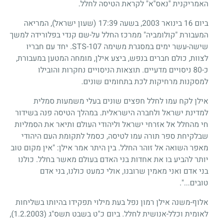
האמריקנית "נאס"א" לקראת הטיסה לחלל.
ביום 16 בינואר 2003, בשעה 17:39 (שעון ישראל), המריאה
המעבורת "קולומביה" ממרכז החלל על-שם קנדי בפלורידה למשך
שישה-עשר ימים במסגרת משימה 107-STS. יחד עם חבריו
לצוות, כולם חברים בנפש, ביצע אילן, מומחה המטען במעבורת,
כ-80 ניסויים מדעיים. תוצאות הניסויים נחקרות והובילו
למסקנות מרחיקות לכת בתחומים שונים.
אילן לקח עמו לחלל חפצים שונים בעלי משמעות סמלית
למדינת ישראל ולחברה הישראלית. במהלך הטיסה פנה בשידור
חי מהחלל אל אזרחי ישראל וליהודי העולם ותיאר את הסמליות
שבלקיחת ספר תורה עמו לטיסה, כסמל לתקומת העם היהודי
מאפר השואה אל זוהר החלל. בין היתר אמר אילן: "אין מקום טוב
יותר להביע בו את אחדות בני האדם בעולם מאשר בחלל. כולנו
בני אדם ואני מאמין שרובנו, אולי כמעט כולנו, בני אדם
טובים...".
אלוף-משנה אילן רמון נפל בעת מילוי תפקידו בהיותו בשליחות
לאומית וכלל-אנושית לחלל. ביום כ"ט בשבט תשס"ג
(1.2.2003)
,