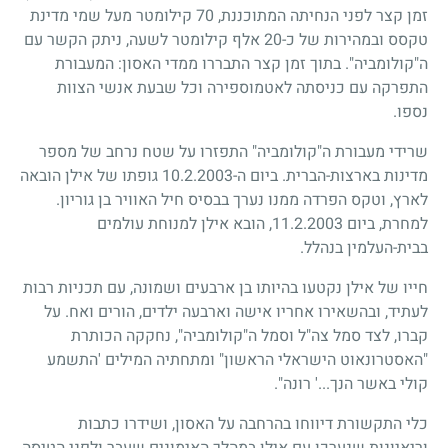
זמן קצר לפני הנחיתה המתוכננת, 70 קילומטר מעל שמי מדינת
טקסס ובמהירות של כ-20 אלף קילומטר לשעה, ניתק הקשר עם
ה"קולומביה". בתוך זמן קצר התבררו ממדי האסון: המעבורת
התפרקה עם כניסתה לאטמוספירה וכל שבעת אנשי הצוות
נספו.
שרידי מעבורת ה"קולומביה" התפזרו על שטח נרחב של מספר
מדינות בארצות-הברית. ביום ה-10.2.2003 גופתו של אילן הובאה
לארץ, וטקס הפרדה ממנו נערך בבסיס חיל האוויר בן גוריון.
למחרת, ביום 11.2.2003, הובא אילן למנוחת עולמים
בבית-העלמין בנהלל.
חייו של אילן נקטעו בהיותו בן ארבעים ושמונה, עם תכניות רבות
לעתיד, ובהשאירו אחריו אישה וארבעה ילדים, הורים ואח. על
קברו, לצד סמל צה"ל וסמל ה"קולומביה", נחקקה הכותרת
"האסטרונאוט הישראלי הראשון" ומתחתיה המילים 'התשמע
קולי באשר הנך...' רונה".
כלי התקשורת דיווחו בהרחבה על האסון, ושידרו כתבות
וריאיונות שנערכו עם אילן במהלך האימונים שעבר ולפני הטיסה