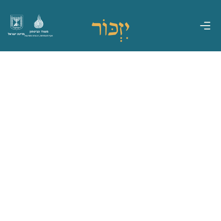
משרד הביטחון
מדינת ישראל
אגף משפחות, הנצחה ומורשת