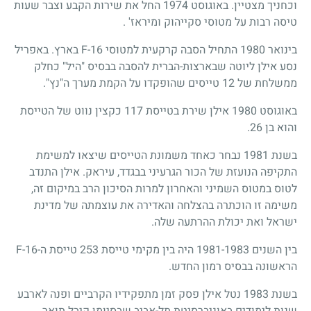
וכחניך מצטיין. באוגוסט 1974 החל את שירות הקבע וצבר שעות
טיסה רבות על מטוסי סקייהוק ומיראז' .
בינואר 1980 התחיל הסבה קרקעית למטוסי F-16 בארץ. באפריל
נסע אילן ליוטה שבארצות-הברית להסבה בבסיס "היל" כחלק
ממשלחת של 12 טייסים שהופקדו על הקמת מערך ה"נץ".
באוגוסט 1980 אילן שירת בטייסת 117 כקצין נווט של הטייסת
והוא בן 26.
בשנת 1981 נבחר כאחד משמונת הטייסים שיצאו למשימת
התקיפה הנועזת של הכור הגרעיני בבגדד, עיראק. אילן התנדב
לטוס במטוס השמיני והאחרון למרות הסיכון הרב במיקום זה,
משימה זו הוכתרה בהצלחה והאדירה את עוצמתה של מדינת
ישראל ואת יכולת ההרתעה שלה.
בין השנים 1981-1983 היה בין מקימי טייסת 253 טייסת ה-F-16
הראשונה בבסיס רמון החדש.
בשנת 1983 נטל אילן פסק זמן מתפקידיו הקרביים ופנה לארבע
שנות לימודים באוניברסיטת תל-אביב שבסיומן קיבל תואר