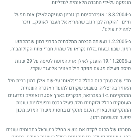
הונפקה על-ידי החברה הלאומית למדליות.
ב-18.3.2004 אוניברסיטת בן גוריון העניקה לאילן אות מפעל
חיים - "הוקרה לבן הנגב שהמריא אל מעבר לאופק... וזכה
לתהילת עולם".
ב-1.2.2005 נעשתה הנצחה ממלכתית בקרני רמון שבמכתש
רמון. שבע גבעות בזלת נקראו על שמות חברי צוות הקולומביה.
ב-19.11.2006 הוענק לאילן אות המופת לטיסה על 29 שנות
טיסה פעילה מטעם מפקד חיל האוויר אליעזר שקדי.
מדי שנה נערך כנס החלל הבינלאומי על-שם אילן רמון בבית חיל
האוויר בהרצליה. בשבוע שקודם למועד האזכרה השנתית
המתקיימת ב-1 בפברואר, מבקרים בארץ אסטרונאוטים ומדענים
העוסקים בחלל ולוקחים חלק פעיל בכנס ובפעילויות שונות
המתקיימות בארץ. הכנס מתקיים בחסות משרד המדע, מכון
פישר ומשפחת רמון.
מטרתו של הכנס לקדם את נושא החלל בישראל בתחומים שונים
כמו: שיתופי פעולה בין סוכנויות החלל השונות בעולם, בתחום