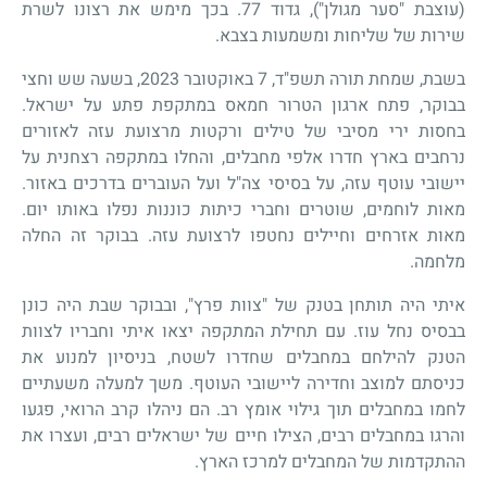
(עוצבת "סער מגולן"), גדוד 77. בכך מימש את רצונו לשרת
שירות של שליחות ומשמעות בצבא.
בשבת, שמחת תורה תשפ"ד, 7 באוקטובר 2023, בשעה שש וחצי
בבוקר, פתח ארגון הטרור חמאס במתקפת פתע על ישראל.
בחסות ירי מסיבי של טילים ורקטות מרצועת עזה לאזורים
נרחבים בארץ חדרו אלפי מחבלים, והחלו במתקפה רצחנית על
יישובי עוטף עזה, על בסיסי צה"ל ועל העוברים בדרכים באזור.
מאות לוחמים, שוטרים וחברי כיתות כוננות נפלו באותו יום.
מאות אזרחים וחיילים נחטפו לרצועת עזה. בבוקר זה החלה
מלחמה.
איתי היה תותחן בטנק של "צוות פרץ", ובבוקר שבת היה כונן
בבסיס נחל עוז. עם תחילת המתקפה יצאו איתי וחבריו לצוות
הטנק להילחם במחבלים שחדרו לשטח, בניסיון למנוע את
כניסתם למוצב וחדירה ליישובי העוטף. משך למעלה משעתיים
לחמו במחבלים תוך גילוי אומץ רב. הם ניהלו קרב הרואי, פגעו
והרגו במחבלים רבים, הצילו חיים של ישראלים רבים, ועצרו את
ההתקדמות של המחבלים למרכז הארץ.