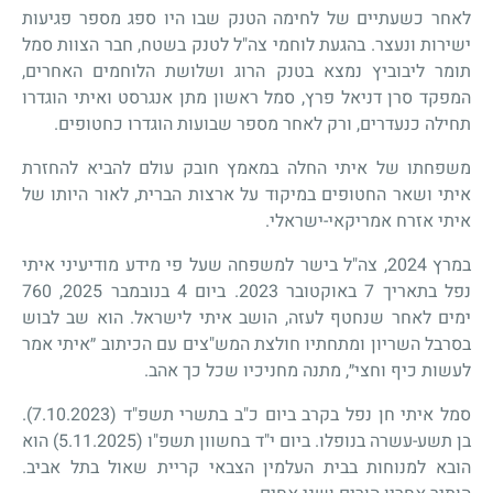
לאחר כשעתיים של לחימה הטנק שבו היו ספג מספר פגיעות
ישירות ונעצר. בהגעת לוחמי צה"ל לטנק בשטח, חבר הצוות סמל
תומר ליבוביץ נמצא בטנק הרוג ושלושת הלוחמים האחרים,
המפקד סרן דניאל פרץ, סמל ראשון מתן אנגרסט ואיתי הוגדרו
תחילה כנעדרים, ורק לאחר מספר שבועות הוגדרו כחטופים.
משפחתו של איתי החלה במאמץ חובק עולם להביא להחזרת
איתי ושאר החטופים במיקוד על ארצות הברית, לאור היותו של
איתי אזרח אמריקאי-ישראלי.
במרץ 2024, צה"ל בישר למשפחה שעל פי מידע מודיעיני איתי
נפל בתאריך 7 באוקטובר 2023. ביום 4 בנובמבר 2025, 760
ימים לאחר שנחטף לעזה, הושב איתי לישראל. הוא שב לבוש
בסרבל השריון ומתחתיו חולצת המש"צים עם הכיתוב ״איתי אמר
לעשות כיף וחצי״, מתנה מחניכיו שכל כך אהב.
סמל איתי חן נפל בקרב ביום כ"ב בתשרי תשפ"ד (7.10.2023).
בן תשע-עשרה בנופלו. ביום י"ד בחשוון תשפ"ו (5.11.2025) הוא
הובא למנוחות בבית העלמין הצבאי קריית שאול בתל אביב.