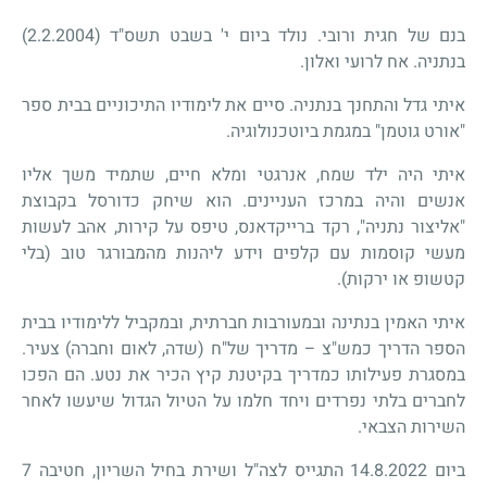
בנם של חגית ורובי. נולד ביום י' בשבט תשס"ד (2.2.2004)
בנתניה. אח לרועי ואלון.
איתי גדל והתחנך בנתניה. סיים את לימודיו התיכוניים בבית ספר
"אורט גוטמן" במגמת ביוטכנולוגיה.
איתי היה ילד שמח, אנרגטי ומלא חיים, שתמיד משך אליו
אנשים והיה במרכז העניינים. הוא שיחק כדורסל בקבוצת
"אליצור נתניה", רקד ברייקדאנס, טיפס על קירות, אהב לעשות
מעשי קוסמות עם קלפים וידע ליהנות מהמבורגר טוב (בלי
קטשופ או ירקות).
איתי האמין בנתינה ובמעורבות חברתית, ובמקביל ללימודיו בבית
הספר הדריך כמש"צ – מדריך של"ח (שדה, לאום וחברה) צעיר.
במסגרת פעילותו כמדריך בקיטנת קיץ הכיר את נטע. הם הפכו
לחברים בלתי נפרדים ויחד חלמו על הטיול הגדול שיעשו לאחר
השירות הצבאי.
ביום 14.8.2022 התגייס לצה"ל ושירת בחיל השריון, חטיבה 7