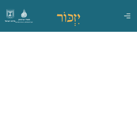
משרד הביטחון
מדינת ישראל
אגף משפחות, הנצחה ומורשת