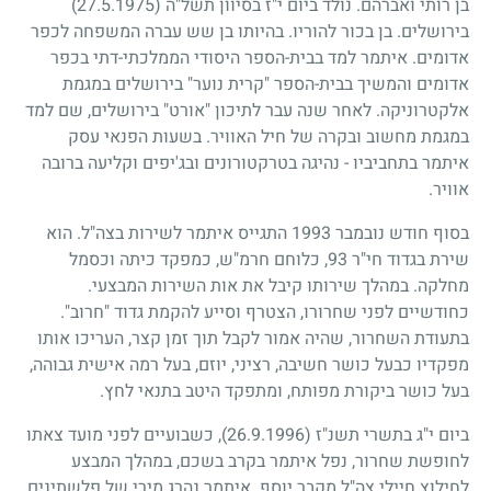
בן רותי ואברהם. נולד ביום י"ז בסיוון תשל"ה
(27.5.1975)
בירושלים. בן בכור להוריו. בהיותו בן שש עברה המשפחה לכפר
אדומים. איתמר למד בבית-הספר היסודי הממלכתי-דתי בכפר
אדומים והמשיך בבית-הספר "קרית נוער" בירושלים במגמת
אלקטרוניקה. לאחר שנה עבר לתיכון "אורט" בירושלים, שם למד
במגמת מחשוב ובקרה של חיל האוויר. בשעות הפנאי עסק
איתמר בתחביביו - נהיגה בטרקטורונים ובג'יפים וקליעה ברובה
אוויר.
בסוף חודש נובמבר
1993
התגייס איתמר לשירות בצה"ל. הוא
שירת בגדוד חי"ר
93
, כלוחם חרמ"ש, כמפקד כיתה וכסמל
מחלקה. במהלך שירותו קיבל את אות השירות המבצעי.
כחודשיים לפני שחרורו, הצטרף וסייע להקמת גדוד "חרוב".
בתעודת השחרור, שהיה אמור לקבל תוך זמן קצר, העריכו אותו
מפקדיו כבעל כושר חשיבה, רציני, יוזם, בעל רמה אישית גבוהה,
בעל כושר ביקורת מפותח, ומתפקד היטב בתנאי לחץ.
ביום י"ג בתשרי תשנ"ז
(26.9.1996)
, כשבועיים לפני מועד צאתו
לחופשת שחרור, נפל איתמר בקרב בשכם, במהלך המבצע
לחילוץ חיילי צה"ל מקבר יוסף. איתמר נהרג מירי של פלשתינים.