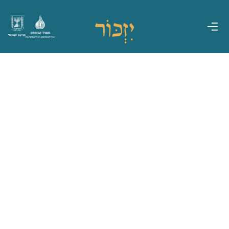
משרד הביטחון
מדינת ישראל
אגף משפחות, הנצחה ומורשת