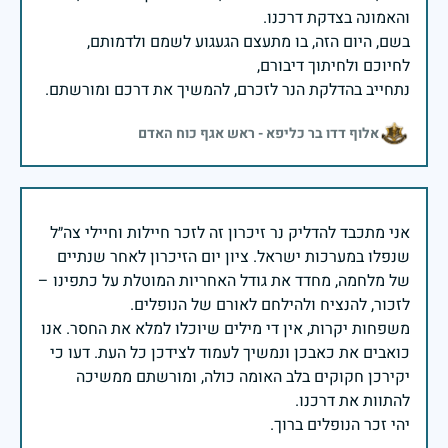
בשם, היום הזה, בו מתעצם הגעגוע לשמם ולדמותם,
נתחייב בהדלקת הנר לזכרם, להמשיך את דרכם ומורשתם.
אלוף דדו בר כליפא - ראש אגף כוח האדם
אני מתכבד להדליק נר זיכרון זה לזכר חיילות וחיילי צה״ל
שנפלו במערכות ישראל. ציון יום הזיכרון לאחר שנתיים
של מלחמה, מחדד את גודל האחריות המוטלת על כתפינו –
משפחות יקרות, אין די מילים שיוכלו למלא את החסר. אנו
כואבים את כאבכן ונמשיך לעמוד לצידכן כל העת. דעו כי
יקירכן חקוקים בלב האומה כולה, ומורשתם ממשיכה
יהי זכר הנופלים ברוך.