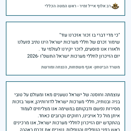
רב אלוף אייל זמיר - ראש המטה הכללי
שימור זכרם של חללי מערכות ישראל הינו נתיב פועלנו
יום הזיכרון לחללי מערכות ישראל התשפ"ו -2026
משרד הביטחון- אגף משפחות, הנצחה ומורשת
עוצמתה וחוסנה של ישראל נשענים מאז ומעולם על טובי
בניה ובנותיה, חללי מערכות ישראל לדורותיהן, אשר בזכות
מסירות נפשם ודבקותם במשימה אנו מצליחים לעמוד
בהתקדש יום הזיכרון לחללי מערכות ישראל, אנו מרכינים
ראש בפני הנופלים והנופלות, נוצרים את זכרם באהבה