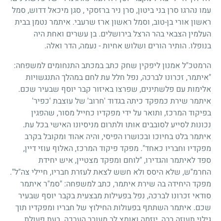
עמו נהרגו סרן בני ביטון, סרן ניר ברזסקי , סגן מיכאל דדוש, סמל
ראשון אורי בן-טוב, וסמל ראשון ארז שרעבי. איתמר נטמן בבית
העלמין הצבאי בהר הרצל בירושלים. בן עשרים ואחת היה
בנופלו. הותיר הורים ושלוש אחיות - נעמה, הדר ואלה.
הרמטכ"ל אמנון ליפקין שחק כתב במכתב התנחומים למשפחה:
"איתמר, זכרונו לברכה, נפל חלל עת לחם במהלך התנגשויות
אלימות עם פלשתינים, שפרצו באיזור קבר יוסף שבעיר שכם.
איתמר שירת כמפקד כיתה בגדוד 'חרוב' של עוצבת 'כפיר'
בפיקוד המרכז, ותואר על ידי מפקדיו כחייל מסור, שהפגין
נכונות לסייע לסובבים אותו ולתרום מניסיונו האישי בכל עת.
איתמר בלט בחיוכו ובכושרו הפיסי, והיה אהוד ומקובל בקרב
מפקדיו וחבריו כאחד". מפקד פיקוד המרכז, האלוף עוזי דיין,
ספד לאיתמר והגדירו, "לוחם ומפקד מצטיין, איש יחידת
החרמ"ש, שלא היסס ולא חשש לצאת לעזרת חבריו, חיילי צה"ל".
מפקד היחידה בה שירת איתמר, כתב למשפחה: "סמ"ר איתמר
סודאי זכרונו לברכה, נפל בפעילות מבצעית בקבר יוסף שבעיר
שכם. איתמר השתתף בפעולות החילוץ של חבריו ומפקדיו תוך
גילוי תעוזה רבה, יוזמה ואומץ לב מעורר הערכה. בעת פעולת