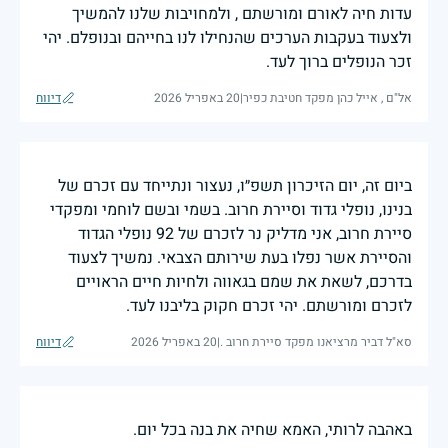
עדות חיה לאורם ומורשתם , ולמחויבות שלנו להמשיך
ולצעוד בעקבות הערכים שהנחילו לנו בחייהם ובנופלם. יהי
זכר הנופלים ברוך לעד.
אל"ם , אייל כהן מפקד חטיבת כפיר
|
20 באפריל 2026
דיווח
ביום זה, יום הזיכרון תשפ״ו, נעצור ונתייחד עם זכרם של
בנינו, נופלי גדוד וסיירת חרוב. בשמי ובשם לוחמי ומפקדי
סיירת חרוב, אני מדליק נר לזכרם של 92 נופלי הגדוד
והסיירת אשר נפלו בעת שירותם הצבאי. נמשיך לצעוד
בדרכם, לשאת את שמם בגאווה ולחיות חיים הראויים
לזכרם ומורשתם. יהי זכרם חקוק בליבנו לעד.
סא"ל דביר מרציאנו מפקד סיירת חרוב .
|
20 באפריל 2026
דיווח
באהבה לרותי, האמא שחיה את בנה בכל יום.