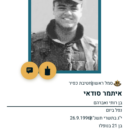
514691
סמל ראשון
חטיבת כפיר
איתמר סודאי
בן רותי ואברהם
נפל ביום
י"ג בתשרי תשנ"ז
26.9.1996
בן 21 בנופלו