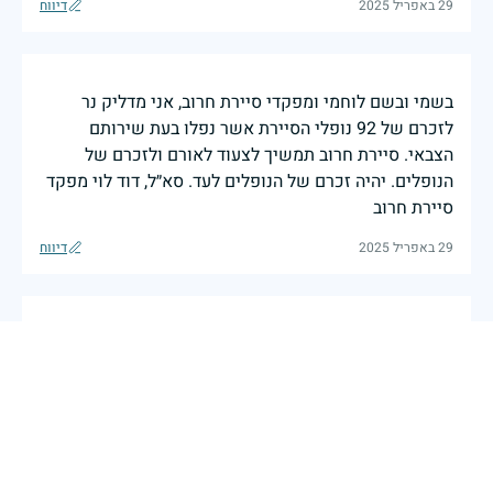
29 באפריל 2025
דיווח
בשמי ובשם לוחמי ומפקדי סיירת חרוב, אני מדליק נר
לזכרם של 92 נופלי הסיירת אשר נפלו בעת שירותם
הצבאי. סיירת חרוב תמשיך לצעוד לאורם ולזכרם של
הנופלים. יהיה זכרם של הנופלים לעד. סא״ל, דוד לוי מפקד
סיירת חרוב
29 באפריל 2025
דיווח
ביום זיכרון זה, אני מדליק נר זיכרון לזכר 217 נופלי חטיבת
כפיר בשמי ובשם לוחמי ומפקדי החטיבה. חטיבת כפיר
כולה עומדת דום, מרכינה ראשה ומצדיעה לבניה ובנותיה.
כל נר הוא זיכרון שתמיד יוביל את החטיבה קדימה ויסמן
את נתיב הגבורה שעלינו ללכת בדרכו. יהי זכר הנופלים
ברוך לעד. אל״ם, יניב בארוט מפקד חטיבת כפיר