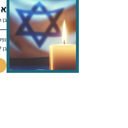
אי
בן 
נפל 
בן 27 בנופלו
520107