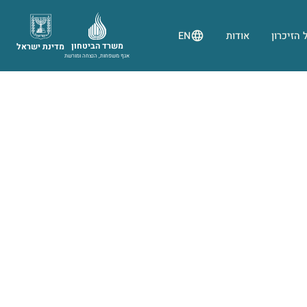
 הזיכרון
אודות
EN
משרד הביטחון
מדינת ישראל
אגף משפחות, הנצחה ומורשת