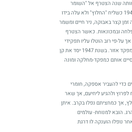
 באותה שנה הצטרף אל "השומר
19
כשליח "החלוץ" ולא עלה בידו
 זמן קצר באבוקה, ניר חיים ומשמר
פלחה ובמכונאות. כאשר הצטרף
ך על-פי רוב הוטלו עליו תפקידי
מפקד אזור. בשנת
1947
יסד את קן
סיים אותם כמפקד-מחלקה ומונה
ם כדי להעביר אספקה, חומרי
 לפרוץ ולהגיע ליחיעם, אך שאר
, אך כמחציתם נפלו בקרב. איתן
רג. הובא למנוחת- עולמים
חר נופלו הוענקה לו דרגת