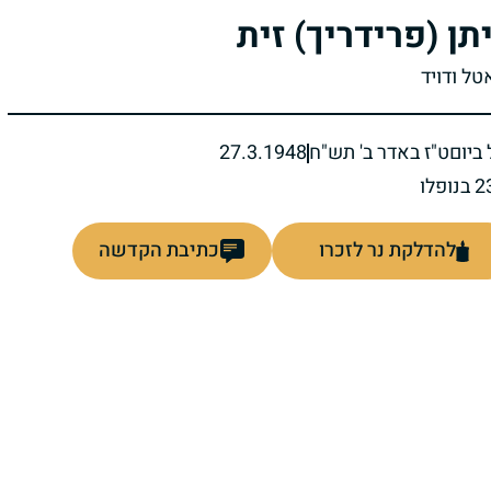
תן (פרידריך) זית
טל ודויד
ביום
ט"ז באדר ב' תש"ח
27.3.1948
להדלקת נר לזכרו
כתיבת הקדשה