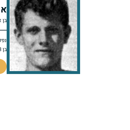
אי
בן א
נפל 
בן 23 בנופלו
77132