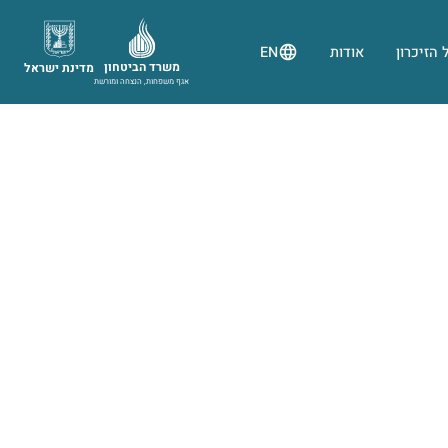
 הזיכרון
אודות
EN
משרד הביטחון
מדינת ישראל
אגף משפחות, הנצחה ומורשת