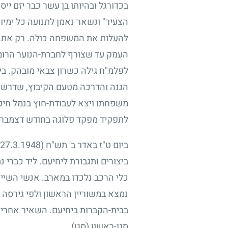
בכדורגל ובהיותו בן עשר כבר יזם יי
הצעיר" ונשאר נאמן לתנועה כל ימיו
להעלות את המשפחה כולה. רק את פ
העמק עד שצורף לחברת-הנוער הרומ
לפלמ"ח גילה כשרון צבאי מובהק. בית
הגנה והדרכה מטעם הקיבוץ, שדרשו
משפחתו ויצא לעבודת-חוץ בנמל חיפ
לתפקיד מפקד פלוגה בחודש דצמבר.
ביום ט"ז באדר ב' תש"ח
(27.3.1948)
ביצורים ותגבורת ליחיעם. ליד כברי
כלי הרכב נלכדו במארב. אנשי השיי
נמצא במשוריין הראשון ולפי גירסה 
בבית-הקברות ביחיעם. השאיר אחריו 
סגן-ראשון (סגן).