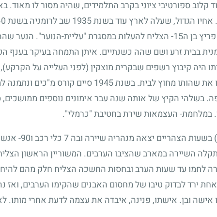
סוד קלוב ספורטיבי ציוני בקרב התלמידים, שהיה מסור לו מאוד.
. אחיו הגדול, שעלה לארץ עוד בשנת
1935
שב לרומניה בשנת
40
ריץ בן ה
15
- הצליח להעלות במסגרת "עליית-הנוער". הנער שהה
נית בבית זרע ושם שהה כשנתיים. איתן התמחה בעיקר בענף ה
ו היה קיבוץ רשפים שבקרית מוצקין (לפני העלייה על הקרקע), א
 את שהותו מחוץ לבית. בשנת
1945
סיים קורס מ"כים ונתמנה ל
ה. בשלהי הקיץ של אותה שנה עבר אימונים נוספים ממושכים, 
 במלחמת- העצמאות שירת בחטיבת "כרמלי".
בשעות הצהריים יצאה מנהריה שיירה ובה
7
כלי רכב ו
90
- אנשי
 נתקלה השיירה במארב שהציבו הערבים. המשוריין הראשון הצליח
רה לחמו עד שעות הערב ובחסות החשכה הצליח חלק מהם להיחלץ
אחת ירד לבדוק טיבו של מחסום האבנים שהקימו הערבים, ואז נה
אישה ובן. אישתו, פנינה, איבדה את עצמה לדעת אחרי מותו. לא