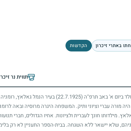
תו באתרי זיכרון
הקדשות
תווית נר זיכר
נולד ביום א' באב תרפ"ה
(22.7.1925)
בעיר הנמל גאלאץ, רומניה
 היה מורה עברי וציוני ותיק. המשפחה היגרה מרוסיה ובאה לרו
 מילדותו חונך לעברית ולציונות. אחיו הגדולים, חברי תנועות-
יהם, שלא יישאר ללא השגחה. בבית-הספר התעניין לא רק בלימו