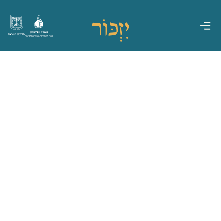
משרד הביטחון
מדינת ישראל
אגף משפחות, הנצחה ומורשת