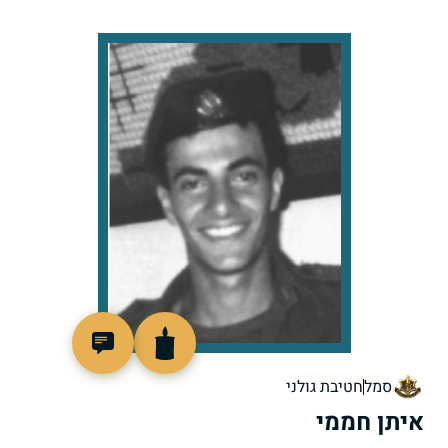
511121
סמל
חטיבת גולני
איתן חממי