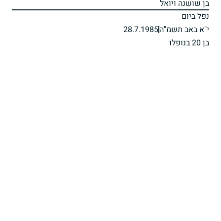
בן שושנה ויואל
נפל ביום
י"א באב תשמ"ה
28.7.1985
בן 20 בנופלו