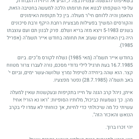
בשאיפתו להגשמה עצמית בצה"ל, הגיע אל היחידה הנבחרת,
על-פי השקפתו לבטא את תרומתו הלכה למעשה בחטיבה הזאת,
התאמן והיה ללוחם חי"ר מעולה. בין כל תקופות האימונים
והקורסים המשיך בפעילות מבצעית רחבת היקף ורבת סיכונים
בשנים
1983
-
5
ויצא מזה בריא ושלם. פרק לבנון תם ועם עוצבתו
היה בין האחרונים שעזב את תחומה בחודש אייר תשמ"ה (אפריל
).
1985
בחודש אייר תשמ"ה (מאי
1985
) נשלח לקורס מ"כים. ביום
16.7.1985
בעת תרגיל לילי גדודי מסכם, נורה לעברו צרור מטווח
קצר. הוא שהה ביחידה לטיפול נמרץ שלושה-עשר ימים, וביום י'
באב תשמ"ה
(28.7.1985)
נפטר מפצעיו.
איתן, ניהל קרב הגנה על חייו בתקיפות ובעקשנות שאין למעלה
מהן. כך נשמעות כביכול, מלותיו הסופיות: "ראו נא הורי! אחי!
עשיתי כל מה שיכולתי כדי לחיות, אך כוחותי לא עמדו לי בקרב
הנואש והאכזר הזה".
יהי זכרו ברוך.