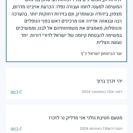
המשימה למענה לחמו ועבורה נפלו: הכרעת אויבינו מדרום,
מצפון, ביהודה ובשומרון, וגם בזירות רחוקות יותר. בהערכה
רבה ובגאווה אדירה אנו מרכינים ראש בפני הנופלים
והנופלות, מאמצים את משפחותיהם אל לבנו, וממשיכים
במשימה להבטחת קיומה של ישראל לדורי דורות. יחד
נעשה ונצליח.
שר הביטחון ישראל כ"ץ
יהי זכרך ברוך
דפנה א
|
10 בספטמבר 2024
דיווח
מטעם חטיבת גולני אני מדליק נר לזכרו
נועם דהאן
|
15 באוגוסט 2024
דיווח