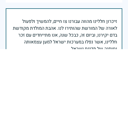
זיכרון חללינו מהווה עבורנו צו חיים, להמשיך ולפעול
לאורה של המורשת שהותירו לנו. אהבת המולדת מקודשת
בדם יקירנו, וביום זה, כבכל שנה, אנו מתייחדים עם זכר
חללינו, אשר נפלו במערכות ישראל למען עצמאותה
וחוסנה של מדינת ישראל.
רב ניצב יעקב שבתאי- המפקח הכללי של משטרת ישראל
איתן לעולם לא נשכח אותך ואת הדבקות שלך. השנה נוסף
אבל נוסף למשפחתך עם נפילתו של אל"מ אסף חממי ז"ל
.יהי זכרכם ברוך
איציק בן אסייג
|
12 במאי 2024
דיווח