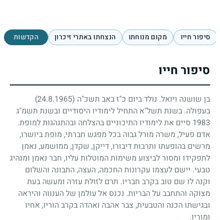
סיפור חייו
מקום מנוחתו
הנצחתו באתרי זיכרון
הקדשות
סיפור חייו
בן שושנה ויואל. נולד ביום כ"ז באב תשכ"ה
(24.8.1965)
בעפולה. בשנת תשל"א התחיל לימודיו היסודיים ובשנת תשמ"ג
1983
סיים את לימודיו התיכוניים בהצלחה ובהתנהגות למופת.
אדם פעיל, משרה מורל גבוה בכל מפגש חברתי, מופת ביושרו,
מרשים בהופעתו ותרבות דיבורו, דייקן, שקדן, ממושמע, נאמן
לתפקידו ומסור לביצוע משימות המוטלות עליו, חבר נאמן ומנהיג
טבעי. יישם לעצמו עקרונות החכמה, העצה, התבונה והשלום
וקנה לו שם טוב בקרב חבריו. תרם לזולת עזרה ומעשה בעת
מצוקה והתחבב על הבריות. נכנס אל עולמן של הענווה והיראה
ובגישתו הכנה והטבעית, צבר אהבה ואהדה בקרב הוריו, אחיו
ומוריו.