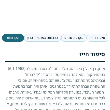
סיפור חייו
מקום מנוחתו
הנצחתו באתרי זיכרון
הקדשות
סיפור חייו
איתן, בן אבלין ואברהם, נולד ביום י"ב בטבת תשט"ו
(6.1.1955)
בפתח-תקוה. הוא למד בבית-הספר היסודי "יד לבנים"
ובבית-הספר התיכון "עמל ב'", שניהם בפתח-תקוה, אם כי
המשפחה עברה להתגורר בכפר גנים. איתן היה חבר בתנועת
"הנוער העובד", במועדון הקליעה המקומי ובגדנ"ע-אוויר. אהבתו
לכל הקשור בטיס התפתחה מגיל צעיר ושעות ארוכות היה עוסק
בבניית דגמי מטוסים ובהפעלת דאונים עשויים עץ לבוד. איתן, או
מוקי, כפי שקראו לו בני-המשפחה, היה נער עניו ונחבא אל