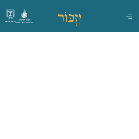
משרד הביטחון
מדינת ישראל
אגף משפחות, הנצחה ומורשת