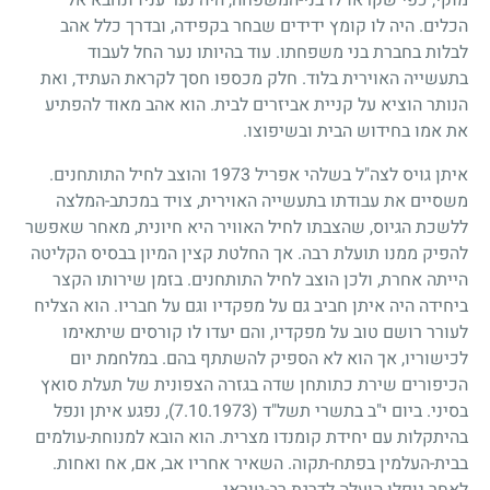
הכלים. היה לו קומץ ידידים שבחר בקפידה, ובדרך כלל אהב
לבלות בחברת בני משפחתו. עוד בהיותו נער החל לעבוד
בתעשייה האוירית בלוד. חלק מכספו חסך לקראת העתיד, ואת
הנותר הוציא על קניית אביזרים לבית. הוא אהב מאוד להפתיע
את אמו בחידוש הבית ובשיפוצו.
איתן גויס לצה"ל בשלהי אפריל
1973
והוצב לחיל התותחנים.
משסיים את עבודתו בתעשייה האוירית, צויד במכתב-המלצה
ללשכת הגיוס, שהצבתו לחיל האוויר היא חיונית, מאחר שאפשר
להפיק ממנו תועלת רבה. אך החלטת קצין המיון בבסיס הקליטה
הייתה אחרת, ולכן הוצב לחיל התותחנים. בזמן שירותו הקצר
ביחידה היה איתן חביב גם על מפקדיו וגם על חבריו. הוא הצליח
לעורר רושם טוב על מפקדיו, והם יעדו לו קורסים שיתאימו
לכישוריו, אך הוא לא הספיק להשתתף בהם. במלחמת יום
הכיפורים שירת כתותחן שדה בגזרה הצפונית של תעלת סואץ
בסיני. ביום י"ב בתשרי תשל"ד
(7.10.1973)
, נפגע איתן ונפל
בהיתקלות עם יחידת קומנדו מצרית. הוא הובא למנוחת-עולמים
בבית-העלמין בפתח-תקוה. השאיר אחריו אב, אם, אח ואחות.
לאחר נופלו הועלה לדרגת רב-טוראי.