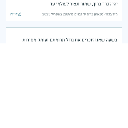
יהי זכרך ברוך, שמור ונצור לעולמי עד
מזל בכור (סבאח) בי"ס יד לבנים פ"ת
|
28 באפריל 2025
דיווח
בשעה שאנו זוכרים את גודל תרומתם ועומק מסירות
נפשם של טובי בנינו ובנותינו, נופלי מערכות ישראל
לדורותיהן, ממשיכים צה"ל וכוחות הביטחון במימוש
המשימה למענה לחמו ועבורה נפלו: הכרעת אויבינו מדרום,
מצפון, ביהודה ובשומרון, וגם בזירות רחוקות יותר. בהערכה
רבה ובגאווה אדירה אנו מרכינים ראש בפני הנופלים
והנופלות, מאמצים את משפחותיהם אל לבנו, וממשיכים
במשימה להבטחת קיומה של ישראל לדורי דורות. יחד
נעשה ונצליח.
שר הביטחון ישראל כ"ץ