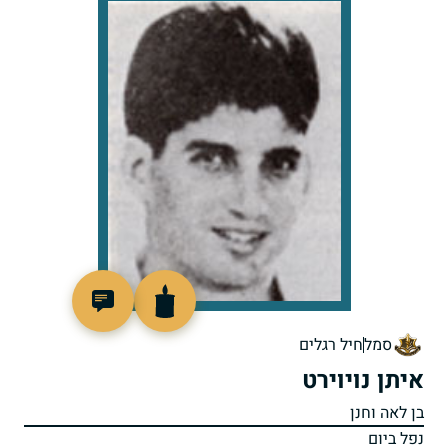
95950
סמל
חיל רגלים
איתן נויוירט
בן לאה וחנן
נפל ביום