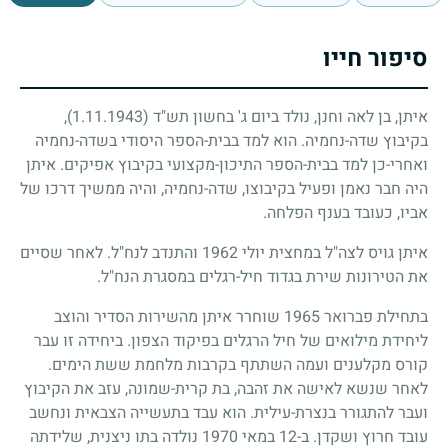
סיפור חייו
איתן, בן לאה וחנן, נולד ביום ג' בחשון תש"ד
(1.11.1943)
,
בקיבוץ שדה-נחמיה. הוא למד בבית-הספר היסודי בשדה-נחמיה
ואחרי-כן למד בבית-הספר התיכון-מקצועי בקיבוץ אפיקים. איתן
היה חבר נאמן ופעיל בקיבוצו, שדה-נחמיה, והיה ממשיך דרכו של
אביו, כעובד בענף הפלחה.
איתן גויס לצה"ל במחצית יולי
1962
והתנדב לנח"ל. לאחר שסיים
את הטירונות שירת בגדוד חיל-רגלים במסגרת הנח"ל.
בתחילת פברואר
1965
שוחרר איתן מהשירות הסדיר והוצב
ליחידת מילואים של חיל הרגלים בפיקוד הצפון. ביחידה זו עבר
קורס מקלענים ועמה השתתף בקרבות מלחמת ששת הימים.
לאחר שנשא לאישה את זהבה, בת קרית-שמונה, עזב את הקיבוץ
ועבר להתגורר בנצרת-עילית. הוא עבד בתעשייה הצבאית ונחשב
עובד חרוץ ושקדן. ב-
12
במאי
1970
נולדה בתו ניצנית, שלידתה