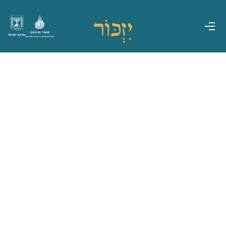
משרד הביטחון
מדינת ישראל
אגף משפחות, הנצחה ומורשת