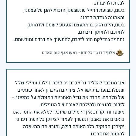
בשם, שבועת החייל שנשבענו, הזכות להגן על עצמנו,
בשם, היום הזה, בו מתעצם הגעגוע לשמם ולדמותם,
נתחייב בהדלקת הנר לזכרם, להמשיך את דרכם ומורשתם.
אלוף דדו בר כליפא - ראש אגף כוח האדם
אני מתכבד להדליק נר זיכרון זה לזכר חיילות וחיילי צה״ל
שנפלו במערכות ישראל. ציון יום הזיכרון לאחר שנתיים
של מלחמה, מחדד את גודל האחריות המוטלת על כתפינו –
משפחות יקרות, אין די מילים שיוכלו למלא את החסר. אנו
כואבים את כאבכן ונמשיך לעמוד לצידכן כל העת. דעו כי
יקירכן חקוקים בלב האומה כולה, ומורשתם ממשיכה