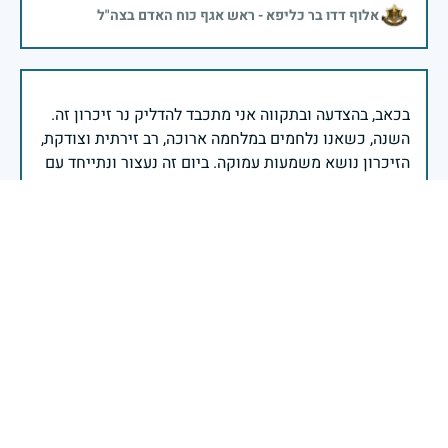
אלוף דדו בר כליפא - ראש אגף כוח האדם בצה"ל
בכאב, בהצדעה ובתקווה אני מתכבד להדליק נר זיכרון זה.
השנה, כשאנו נלחמים במלחמה ארוכה, רב זירתית וצודקת,
הזיכרון נושא משמעות עמוקה. ביום זה נעצור ונתייחד עם
זכרם של טובי בנינו ובנותינו שנפלו בהגנה על המדינה.
מורשתם היא המצפן שמתווה את דרכינו, והיא המעניקה
משפחות יקרות, אנו מרכינים ראשנו ומתחייבים שנעמוד
יהי זכר הנופלים ברוך.
רב אלוף אייל זמיר - ראש המטה הכללי