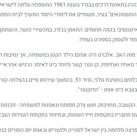
כשנה אחרי שאב המשפחה, עזרא, נהרג בתאונת דרכים ב
החשמונאים" בעיר, משסיים את לימודי היסוד המשיך לבית הספר ה
ינטנסיבי בכמה תחומים: התאמן בג'ודו, במכשירי כושר, והשתת
וד ולעסוק בספורט בעתיד.
 האב. אלברט היה אמנם הילד הקטן במשפחה, אך נסיבות חייו ו
מאחיו ואחיותיו, כן נוצר קשר מיוחד בינו לאימו: הרגיש אחראי 
ב-10.5.1971 התגייס לצה"ל. שירת כלוחם בחטיבת גולני, גדוד 51. ב
צבא כינו אותו - "הדוקטור".
 הקשבה, מחויבות, חוש צדק מפותח ונאמנות למשפחה - תכונות אל
נו מחבריו בתקופות חייו השונות, ובמיוחד בתקופת השירות הצבא