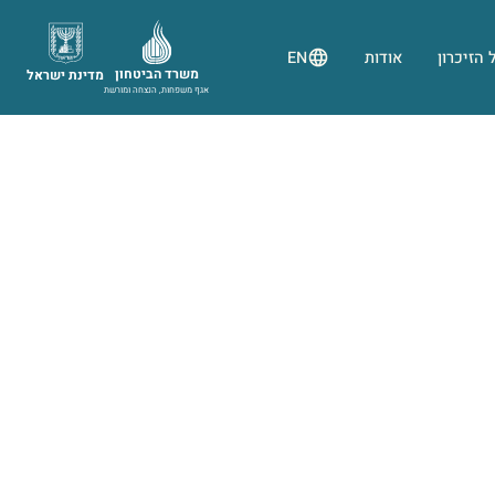
 הזיכרון
אודות
EN
משרד הביטחון
מדינת ישראל
אגף משפחות, הנצחה ומורשת