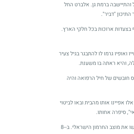
בגדד בשנת 1961 המשפחה עלתה לישראל והתיישבה ברמת גן. אלברט החל
תיכון "דביר".
ף בצעדות ארוכות בכל חלקי הארץ.
אופיו גרמו לו להתבגר בגיל צעיר
לה, והיא ראתה בו משענת.
המשך שירותו סיים בהצלחה קורס חובשים של חיל הרפואה והיה
ו אפיינו אותו מהבית ובאו לביטוי
י", סיפרה אחותו.
ביום הכיפורים תשל"ד, 6.10.1973, פרצה מלחמה בין ישראל לסוריה ולמצרים ובאותו יום הסורים כבשו את מוצב החרמון הישראלי. ב-8-