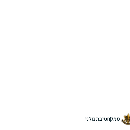
סמל
חטיבת גולני