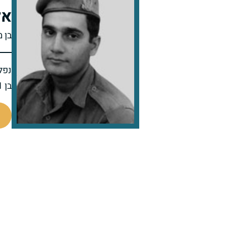
אל
בן 
נפל 
בן 21 בנופלו
93624