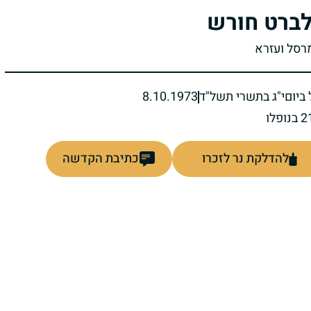
ברט חורש
מרסל ועזרא
ביום
י"ג בתשרי תשל"ד
8.10.1973
להדלקת נר לזכרו
כתיבת הקדשה