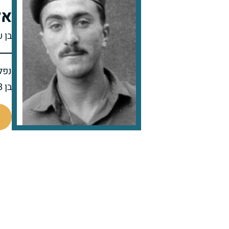
אל
בן ע
נפל 
בן 18 בנופלו
46611