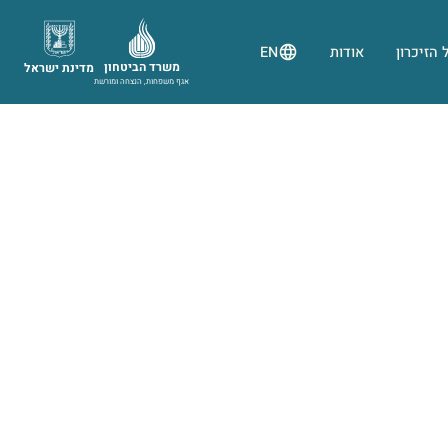
 הזיכרון
אודות
EN
משרד הביטחון
מדינת ישראל
אגף משפחות, הנצחה ומורשת