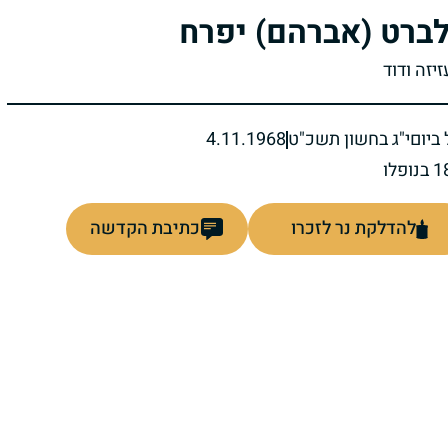
ברט (אברהם) יפרח
זיזה ודוד
ביום
י"ג בחשון תשכ"ט
4.11.1968
להדלקת נר לזכרו
כתיבת הקדשה