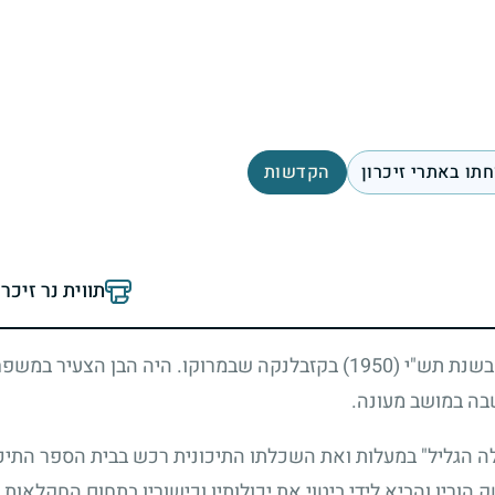
תו באתרי זיכרון
הקדשות
תווית נר זיכר
בן עזיזה ודוד. אלברט (אברהם) נולד בשנת תש"י (1950) בקזבלנקה שבמרוקו
 הגליל" במעלות ואת השכלתו התיכונית רכש בבית הספר התיכון 
הוריו והביא לידי ביטוי את יכולותיו וכישוריו בתחום החקלאות.