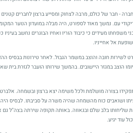
ברה - חבר של כולם, מרבה לצחוק ומסייע ברצון לחברים קטנים כ
קודי עם. נמשך מאוד לספורט, היה מבלה במועדון הנוער המקומי,
 משפחתו מעידים כי כיבוד הוריו ואחיו הבוגרים נחשב בעיניו כ
ופעת אל אחייניו.
 1968 התגייס אלברט לשירות חובה והוצב במשמר הגבול. לאחר טירונות ב
מו הוצב במגזר היישובים. בהמשך שירותו הועבר לגזרת בית שא
פקידו בצורה מושלמת ולכל משימה יצא ברצון ובשמחה. אלברט נ
יתו ושואבים כוח מהשמחה שהיה משרה על סביבתו. לבסיס היה
ת שליחותו בלב שלם ובגאווה. באותה תקופה שירתה בצה"ל גם אח
 עוד יגיע.