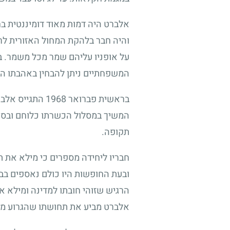
אלברט היה דמות מאוד דומיננטית בח
והיה חבר בלהקת המחול האזורית לרי
על אופניו עליהם שמר מכל משמר. בני
המשפחתיים ניתן להבחין באהבתו הש
בראשית פברואר
המשיך במסלול הכשרתו כלוחם ובסיו
תקופה.
חבריו ליחידה מספרים כי מילא את ת
ובעת החופשות היו כולם נאספים בב
הרגיש שזוהי חובתו למדינה ומילא א
אלברט מביע את תחושתו שהגרוע מכול