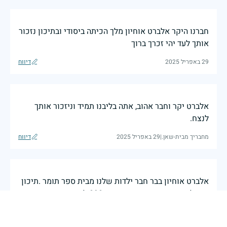
חברנו היקר אלברט אוחיון מלך הכיתה ביסודי ובתיכון נזכור
אותך לעד יהי זכרך ברוך
29 באפריל 2025
דיווח
אלברט יקר וחבר אהוב, אתה בליבנו תמיד וניזכור אותך
לנצח.
מחבריך מבית-שאן.
|
29 באפריל 2025
דיווח
אלברט אוחיון בבר חבר ילדות שלנו מבית ספר תומר .תיכון
רוזוולט בבית שאן ושירתנו יחד ב890 לנצח אחי נזכור
אותך תמיד חבר ילדות שלנו
אורי גל ביטון
|
29 באפריל 2025
דיווח