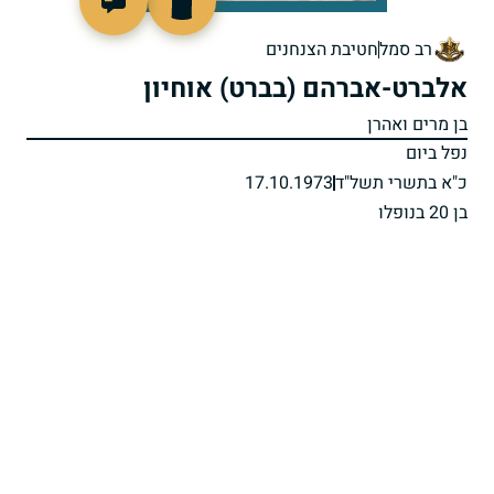
95543
רב סמל
חטיבת הצנחנים
אלברט-אברהם (בברט) אוחיון
בן מרים ואהרן
נפל ביום
כ"א בתשרי תשל"ד
17.10.1973
בן 20 בנופלו