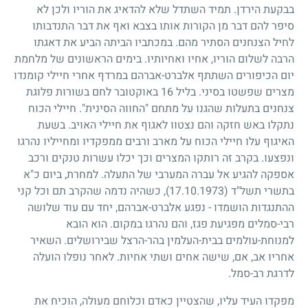
בבקעת הירדן. תמיד השתדל שלא להדאיג את הוריו ולכן לא
סיפר להם דבר מן הקורות אותו בצבא ואף את דבר התנדבותו
לחיל הצנחנים הסתיר מהם. במכתביו הביתה הביע את דאגתו
הרבה לשלום הוריו, אחיו ואחיותיו. בימים הראשונים של מלחמת
יום הכיפורים השתתף אלברט-אברהם במרדף אחרי חיילי קומנדו
מצרים שפשטו בסיני. בליל
16
באוקטובר לחם בשורות פלוגת
צנחנים בתעלות שהגנו על מתחם "החווה הסינית". חיילי הכוח
נתקלו באש חזקה והם נצטוו לאגוף את חיילי האויב. בשעת
האיגוף עלו חיילי הכוח על מארב ורבים ממפקדיו ומחייליו נהרגו
ונפצעו. בקרב זה רותקו המצרים וכך יכלו עשרות טנקים ורכב
אספקה להגיע אל עברה המערבי של התעלה. למחרת, ביום כ"א
בתשרי תשל"ד
(17.10.1973)
, כשהיה נדמה שהקרב תם וכל קני
ההתנגדות הושמדו
-
נפגע אלברט-אברהם, יחד עם עוד שלושה
רבי-סמלים מפגיעת פגז, והם נהרגו במקום. הוא הובא
למנוחת-עולמים בבית-העלמין בהר-הרצל שבירושלים. השאיר
אחריו אב, אם, שישה אחים ושתי אחיות. לאחר נופלו הועלה
לדרגת רב-סמל.
מפקדו העיד עליו, שהצטיין כאדם וכלוחם מעולה, הוכיח את