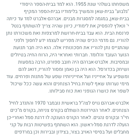
משפחתו בשלהי שנת
1955
. הוא למד בבית-הספר היסודי
"גלבוע" בבית-שאן והמשיך בלימודיו בבית-הספר המקיף
בבית-שאן, במגמה למסגרות מבנים. אברהם-אלברט למד עד כיתה
י' ונאלץ להפסיק את לימודיו, כיוון שהיה צריך להשתתף בנטל
פרנסת הבית. הוא עבד בבית-חרושת למרצפות ואת משכורתו נתן
להוריו. גם מדמי הכיס שהיה מפריש לעצמו ידע לחסוך ולפני
שהתגייס נתן להוריו את חסכונותיו אלה. הוא היה חבר תנועת
הנוער העובד והלומד. חברותי ואחראי היה, הרוח החיה בטיולים
ובמסיבות. אלברט-אברהם היה חובב ספורט, הרבה במסעות
ושיחק בכדורסל. הוא היה בן נאמן ומסור להוריו, דואג להם
ומשפיע על אחייניו ועל אחייניותיו שפע של מתנות ופרחים. עוד
מימי נערותו שאף לשרת בחיל הצנחנים והוא עשה ככל שיכול
לשפר את כושרו הגופני ואת כוח סבילותו.
אלברט-אברהם גויס לצה"ל בראשית נובמבר
1970
והתנדב לחיל
הצנחנים. לאחר הטירונות השתלם בקורס צניחה, בקורס מ"כים
חי"ר ובקורס נהגים. לאחר הקורס הוענקה לו דרגת סמל ואחרי-כן
הועלה לדרגת סמל-ראשון. הוא השתתף בפשיטות רבות על קני
מחבלים ועל בסיסי האויב בצור, בצידון ובבירות וכן במרדפים