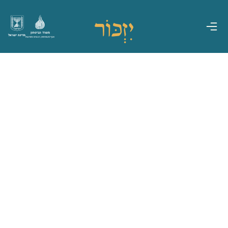
משרד הביטחון
מדינת ישראל
אגף משפחות, הנצחה ומורשת