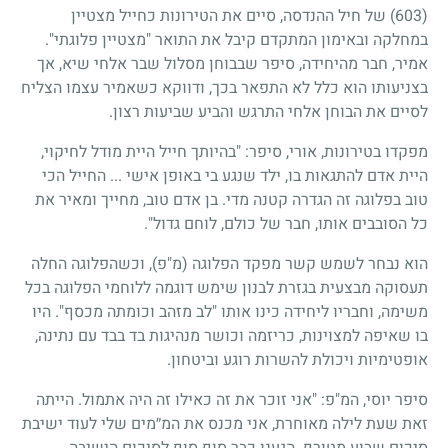
(603) של חיל ההנדסה, סיים את הטירונות כחייל מצטיין
במחלקה ובאימון המתקדם קיבל את התואר "מצטיין פלוגתי".
אמיר, חבר מהיחידה, סיפר שבבוחן מסלול שבר אלחי שיא, אך
בצניעותו הוא כלל לא התפאר בכך, ודווקא כשאמיר עצמו הצליח
לסיים את הבוחן אלחי התרגש והביע שביעות רצון.
מפקדו בטירונות, אורי, סיפר: "בהיותך חייל היית מודל לחיקוי,
היית אדם להתגאות בו, ילד שנגע בי באופן אישי ... החייל הכי
טוב בפלוגה זה הגדרה קטנה מדי. בן אדם טוב, מחייך ומאיר את
כל הסובבים אותו, חבר של כולם, לוחם גדול".
הוא נבחר לשמש קשר מפקד הפלוגה (מ"פ), וכשהפלוגה החלה
תעסוקה מבצעית בגזרת לבנון שימש דוגמה ללוחמי הפלוגה בכל
משימה, וחבריו ליחידה כינו אותו "לב מזהב וכומתה מכסף". היו
בו שאיפה למצוינות, כריזמה וכושר מנהיגות בד בבד עם נתינה,
אופטימיות ויכולת להשרות רוגע וביטחון.
סיפר יוסי, המ"פ: "אני זוכר את זה כאילו זה היה אתמול. הייתה
זאת שעת לילה מאוחרת, אני מכנס את המ״מים שלי לעוד ישיבת
סיכום שבוע מטורף. הגענו כבר סוף סוף לסיכום הישיבה