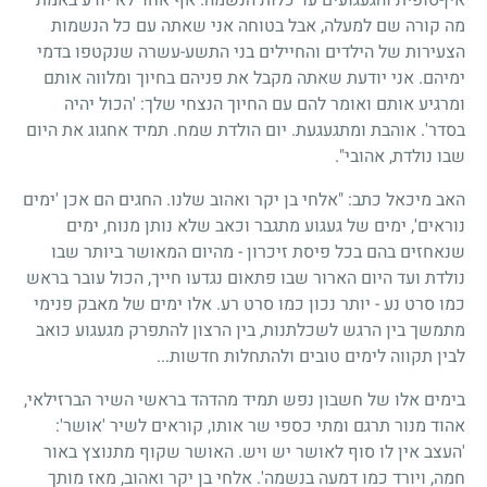
מה קורה שם למעלה, אבל בטוחה אני שאתה עם כל הנשמות
הצעירות של הילדים והחיילים בני התשע-עשרה שנקטפו בדמי
ימיהם. אני יודעת שאתה מקבל את פניהם בחיוך ומלווה אותם
ומרגיע אותם ואומר להם עם החיוך הנצחי שלך: 'הכול יהיה
בסדר'. אוהבת ומתגעגעת. יום הולדת שמח. תמיד אחגוג את היום
שבו נולדת, אהובי".
האב מיכאל כתב: "אלחי בן יקר ואהוב שלנו. החגים הם אכן 'ימים
נוראים', ימים של געגוע מתגבר וכאב שלא נותן מנוח, ימים
שנאחזים בהם בכל פיסת זיכרון - מהיום המאושר ביותר שבו
נולדת ועד היום הארור שבו פתאום נגדעו חייך, הכול עובר בראש
כמו סרט נע - יותר נכון כמו סרט רע. אלו ימים של מאבק פנימי
מתמשך בין הרגש לשכלתנות, בין הרצון להתפרק מגעגוע כואב
לבין תקווה לימים טובים ולהתחלות חדשות...
בימים אלו של חשבון נפש תמיד מהדהד בראשי השיר הברזילאי,
אהוד מנור תרגם ומתי כספי שר אותו, קוראים לשיר 'אושר':
'העצב אין לו סוף לאושר יש ויש. האושר שקוף מתנוצץ באור
חמה, ויורד כמו דמעה בנשמה'. אלחי בן יקר ואהוב, מאז מותך