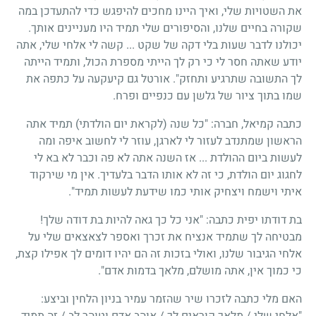
את השטויות שלי, ואיך היינו מחכים להיפגש כדי להתעדכן במה
שקורה בחיים שלנו, והסיפורים שלי תמיד היו מעניינים אותך.
יכולנו לדבר שעות בלי דקה של שקט ... קשה לי אלחי שלי, אתה
יודע שאתה חסר לי כי רק לך הייתי מספרת הכול, ותמיד הייתה
לך התשובה שתרגיע ותחזק". אורטל גם קיעקעה על כתפה את
שמו בתוך ציור של גלשן עם כנפיים ופרח.
כתבה קמיאל, חברה: "כל שנה (לקראת יום הולדתי) תמיד אתה
הראשון שמתנדב לעזור לי לארגן, עוזר לי לחשוב איפה ומה
לעשות ביום ההולדת ... אז השנה אתה לא פה וכבר לא בא לי
לחגוג יום הולדת, כי זה לא אותו הדבר בלעדיך. אין מי שירקוד
איתי וישמח ויצחיק אותי כמו שידעת לעשות תמיד".
בת דודתו יפית כתבה: "אני כל כך גאה להיות בת דודה שלך!
מבטיחה לך שתמיד אנציח את זכרך ואספר לצאצאים שלי על
אלחי הגיבור שלנו, ואולי בזכות זה הם יהיו דומים לך אפילו קצת,
כי כמוך אין, אתה מושלם, מלאך בדמות אדם".
האם מלי כתבה לזכרו שיר שהזמר עמיר בניון הלחין וביצע:
"אלחי שלי / מלאך קוראים לך / אוהב אדם וטוהר לב / זה תמיד