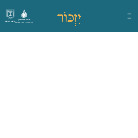
משרד הביטחון
מדינת ישראל
אגף משפחות, הנצחה ומורשת