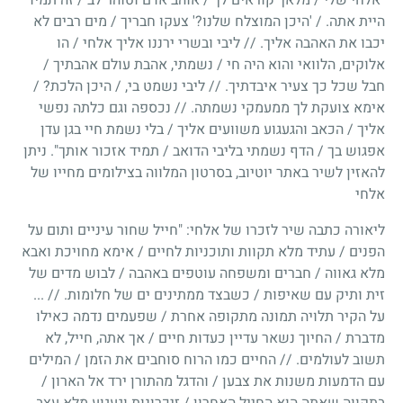
היית אתה. / 'היכן המוצלח שלנו?' צעקו חבריך / מים רבים לא
יכבו את האהבה אליך. // ליבי ובשרי ירננו אליך אלחי / הו
אלוקים, הלוואי והוא היה חי / נשמתי, אהבת עולם אהבתיך /
חבל שכל כך צעיר איבדתיך. // ליבי נשמט בי, / היכן הלכת? /
אימא צועקת לך ממעמקי נשמתה. // נכספה וגם כלתה נפשי
אליך / הכאב והגעגוע משוועים אליך / בלי נשמת חיי בגן עדן
אפגוש בך / הדף נשמתי בליבי הדואב / תמיד אזכור אותך". ניתן
להאזין לשיר באתר יוטיוב, בסרטון המלווה בצילומים מחייו של
אלחי
ליאורה כתבה שיר לזכרו של אלחי: "חייל שחור עיניים ותום על
הפנים / עתיד מלא תקוות ותוכניות לחיים / אימא מחויכת ואבא
מלא גאווה / חברים ומשפחה עוטפים באהבה / לבוש מדים של
זית ותיק עם שאיפות / כשבצד ממתינים ים של חלומות. // ...
על הקיר תלויה תמונה מתקופה אחרת / שפעמים נדמה כאילו
מדברת / החיוך נשאר עדיין כעדות חיים / אך אתה, חייל, לא
תשוב לעולמים. // החיים כמו הרוח סוחבים את הזמן / המילים
עם הדמעות משנות את צבען / והדגל מהתורן ירד אל הארון /
בתקווה שאתה הוא החייל האחרון / זיכרונות וגעגוע מלא עצב