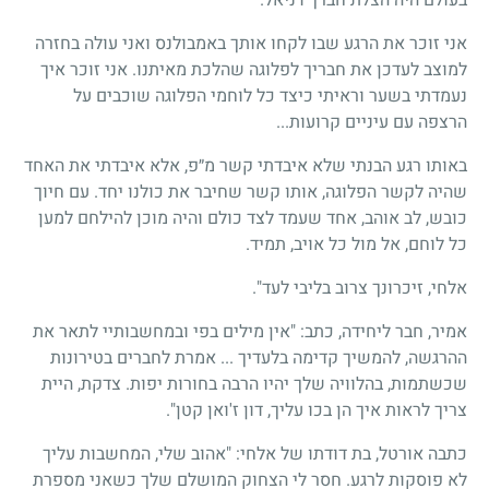
אני זוכר את הרגע שבו לקחו אותך באמבולנס ואני עולה בחזרה
למוצב לעדכן את חבריך לפלוגה שהלכת מאיתנו. אני זוכר איך
נעמדתי בשער וראיתי כיצד כל לוחמי הפלוגה שוכבים על
הרצפה עם עיניים קרועות...
באותו רגע הבנתי שלא איבדתי קשר מ״פ, אלא איבדתי את האחד
שהיה לקשר הפלוגה, אותו קשר שחיבר את כולנו יחד. עם חיוך
כובש, לב אוהב, אחד שעמד לצד כולם והיה מוכן להילחם למען
כל לוחם, אל מול כל אויב, תמיד.
אלחי, זיכרונך צרוב בליבי לעד".
אמיר, חבר ליחידה, כתב: "אין מילים בפי ובמחשבותיי לתאר את
ההרגשה, להמשיך קדימה בלעדיך ... אמרת לחברים בטירונות
שכשתמות, בהלוויה שלך יהיו הרבה בחורות יפות. צדקת, היית
צריך לראות איך הן בכו עליך, דון ז'ואן קטן".
כתבה אורטל, בת דודתו של אלחי: "אהוב שלי, המחשבות עליך
לא פוסקות לרגע. חסר לי הצחוק המושלם שלך כשאני מספרת