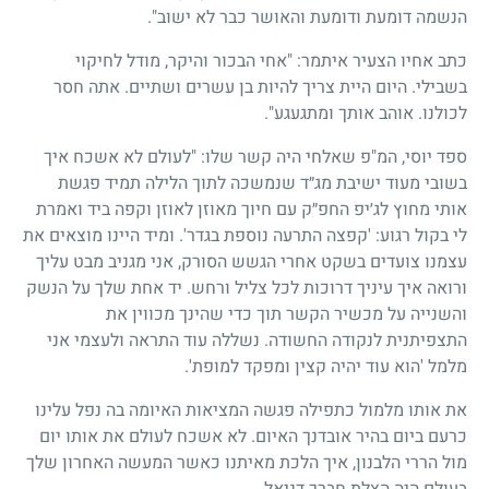
הנשמה דומעת ודומעת והאושר כבר לא ישוב".
כתב אחיו הצעיר איתמר: "אחי הבכור והיקר, מודל לחיקוי
בשבילי. היום היית צריך להיות בן עשרים ושתיים. אתה חסר
לכולנו. אוהב אותך ומתגעגע".
ספד יוסי, המ"פ שאלחי היה קשר שלו: "לעולם לא אשכח איך
בשובי מעוד ישיבת מג״ד שנמשכה לתוך הלילה תמיד פגשת
אותי מחוץ לג׳יפ החפ״ק עם חיוך מאוזן לאוזן וקפה ביד ואמרת
לי בקול רגוע: 'קפצה התרעה נוספת בגדר'. ומיד היינו מוצאים את
עצמנו צועדים בשקט אחרי הגשש הסורק, אני מגניב מבט עליך
ורואה איך עיניך דרוכות לכל צליל ורחש. יד אחת שלך על הנשק
והשנייה על מכשיר הקשר תוך כדי שהינך מכווין את
התצפיתנית לנקודה החשודה. נשללה עוד התראה ולעצמי אני
מלמל 'הוא עוד יהיה קצין ומפקד למופת'.
את אותו מלמול כתפילה פגשה המציאות האיומה בה נפל עלינו
כרעם ביום בהיר אובדנך האיום. לא אשכח לעולם את אותו יום
מול הררי הלבנון, איך הלכת מאיתנו כאשר המעשה האחרון שלך
בעולם היה הצלת חברך דניאל.