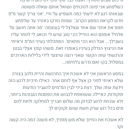
כשלפתע אני פונה לנוכחים ושואל אותם שאלה פשוטה
שבאותו רגע לא ידעתי כמה תשפיע על חיי. 'אני צריך קשר מ״פ
חדש לקראת המסע הקרוב'. שמות נזרקו באוויר עד שלפתע
תפס את אוזני שם אחד שצלצל לי בעוצמה: 'מה אתה חושב על
אלחי? אומנם הוא החייל הכי טוב שיש לי וכואב לי לוותר עליו
בשבילך... אבל הוא הכי מתאים'. הסתכלתי בעיני המ״מ וראיתי
את הניצוץ הנדלק בעיניו באומרו זאת. משהו קפץ אצלי בבטן
והרגשתי שזה הקשר שאני רוצה שיצעד לידי בלילות הארוכים
במסלול, בקו ואם נדרש בלחימה...
במסע הראשון אני לא אשכח איך התרגשת והיית נלהב בצורה
שלא ראיתי לפני כן אצל אף לוחם אחר. כאילו חיכית לרגע הזה
וידעת שזה שלך. רצת ביני לבין המ״מים להעביר הודעות
ופקודות, כאיילה ששואפת לכבוש את הפסגות הגבוהות ביותר,
ולא שכחת לרגע לבדוק מה שלום חבריך למחלקה ולתת להם
מים בכל רגע שרק חשת שהם זקוקים לך.
לא אשכח את החיוך שלא מש מפניך, לא משנה כמה היה קשה
וקר.