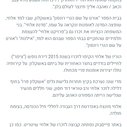
וכאב / ואהבה אליך תינצר לעולם בלב".
בבית הספר "אורט על שם הנרי רונסון" באשקלון, שבו למד אלחי,
שופצה הסדנה לאומנות ונקראה על שמו, "סדנת אלחי". בני
המשפחה הנציחו את זכרו גם ב"פרויקט אלחי" להעצמת
תלמידים שהתקיים בבתי הספר שבהם הוא למד, "אילנות" ו"אורט
על שם הנרי רונסון".
הוריו של אלחי הקימו לזכרו בשנת 2015 דירת נופש ("צימר")
לחיילים בודדים בחצר האחורית של ביתם באשקלון. על קירותיה
נתלו יצירות אומנות פרי מכחולו.
מדי שנה נערכת בקיץ תחרות גלישת גלים "אשקלון פרו" בחוף
דלילה לזכר אלחי ורב-טוראי דוד חסון, שני חללים מהעיר
שגלישה הייתה הספורט האהוב עליהם.
אלחי מונצח באנדרטת דרך הגבורה לחללי חיל ההנדסה, בצומת
חולדה.
באתר פייסבוק נפתחה קבוצה לזכרו של אלחי שיטריט. כמו כן