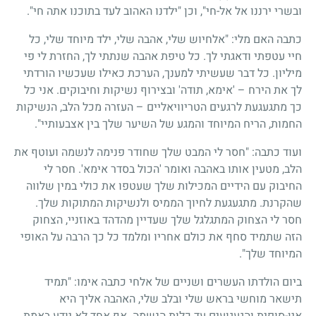
ובשרי ירננו אל אל-חי", וכן "ילדנו האהוב לעד בתוכנו אתה חי".
כתבה האם מלי: "אלחיוש שלי, אהבה שלי, ילד מיוחד שלי, כל
חיי עטפתי ודאגתי לך. כל טיפת אהבה שנתתי לך, החזרת לי פי
מיליון. כל דבר שעשיתי למענך, הערכת כאילו שעכשיו הורדתי
לך את הירח – 'אימא, תודה' ובצירוף נשיקות וחיבוקים. אני כל
כך מתגעגעת לרגעים הטריוויאליים – העזרה מכל הלב, הנשיקות
החמות, הריח המיוחד והמגע של השיער שלך בין אצבעותיי".
ועוד כתבה: "חסר לי המבט שלך שחודר פנימה לנשמה ועוטף את
הלב, מטעין אותו באהבה ואומר 'הכול בסדר אימא'. חסר לי
החיבוק עם הידיים המכילות שלך שעטפו את כולי במין שלווה
שהקרנת. מתגעגעת לחיוך הממיס ולנשיקות המתוקות שלך.
חסר לי הצחוק המתגלגל שלך שעדיין מהדהד באוזניי, הצחוק
הזה שתמיד סחף את כולם אחריו ומלמד כל כך הרבה על האופי
המיוחד שלך".
ביום הולדתו העשרים ושניים של אלחי כתבה אימו: "תמיד
תישאר מוחשי בראש שלי ובלב שלי, האהבה אליך היא
אין-סופית והגעגועים עד כלות הנשמה. אף אחד לא יודע באמת