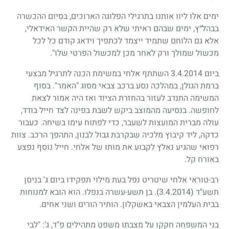
ימים אלו ליוו אותנו בתרגילי הפלוגה הארוכים, בסיום ההכשרה
בבהל״ץ, ימים שבהם ראיתי שלא רק שהיית הקשר האידאלי,
אלא גם הלוחם שתמיד ייצמד לכתפיך וידאג קודם כל לכל
מכשול שמולך ורק לאחר מכן למכשול הפרטי שלו".
ביום 3.4.2014 השתתף אלחי במשימת הכנה לתרגיל מבצעי
ברמת הגולן, במהלכה נסע ברכב צבאי מסוג "האמר". בסוף
המשימה התנדב לעזור בהחזרת הציוד ואז היה אמור לצאת
לחופשה. בנסיעה מהמוצב ביקש לשבת בפינה לצד חייל בודד,
עולה מברית המועצות לשעבר, כדי לפתוח עימו בשיחה. כעבור
כדקה, ליד קיבוץ מלכיה שבקרבת גבול לבנון, התהפך הרכב. צוות
רפואי שהגיע נאלץ לקבוע את מותו של אלחי. חייל נוסף נפצע
באורח קל.
רב-טוראי אלחי שיטריט נפל בעת מילוי תפקידו ביום ג' בניסן
תשע"ד
(3.4.2014)
. בן תשע-עשרה בנפלו. הוא הובא למנוחות
בבית העלמין הצבאי באשקלון. הותיר הורים ושני אחים.
בני המשפחה חקקו על מצבתו משפט מתהילים פ"ד, ג': "לבי