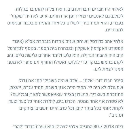
לאלחי היו חברים וחברות רבים. הוא הצליח להתחבר בקלות
לכולם, גם לאנשים יוצאי דופן או דחויים. איש לא היה "שקוף"
בעבורו, והוא תמיד בירך לשלום כל אחד והתייחס בכבוד ובנימוס
למבוגרים.
אלחי אהב כדורסל ושיחק שנים אחדות בנבחרת אס"א (איגוד
הספורט האקדמי) אשקלון ובנבחרת בית הספר. בנוסף לכדורסל
הים היה אהבתו הגדולה, הוא גלש ולימד אחרים גלישת גלים. נהג
לקום בחמש בבוקר כדי לגלוש, ואפילו החורף וים סוער לא מנעו
ממנו לצאת לים.
סיפר חברו דור: "אלחי ... אדם שהיה בשבילי כמו אח גדול
שמעולם לא היה לי. תמיד היית אוזן קשבת, תמיד עזרת, ייעצת,
התווכחת כשצריך. כישרון בציור שאי-אפשר לתאר, ובגלישה?
לא ספרת אף אחד ממטר. הכרנו בים, לימדת אותי כל צעד וצעד.
לקחת אותי בכל בוקר לים, וכל ערב היינו יושבים, צוחקים
ונהנים".
ביום 30.7.2013 התגייס אלחי לצה"ל. הוא שירת בגדוד "להב"