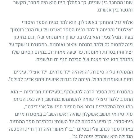
שמו המחבר בין שניים, כך במהלך חייו הוא היה מחבר, מקשר
ומגשר בין אנשים.
אלחי גדל והתחנך באשקלון. הוא למד בבית הספר היסודי
"אילנות" ומכיתה ז' למד בבית הספר "אורט על שם הנרי רונסון"
בעיר. מגיל צעיר הוא בלט בכישרון האומנותי שלו, וגם בתיכון
פנה לתחום זה ולמד במגמת עיצוב ואומנות. במסגרת זו שקד על
יצירותיו בסדנת האומנות עד שעה מאוחרת. במיזם הסיום שלו
במגמה הוא יצר מצגת של סביבת חוף ים וגלשנים.
המנהלת טליה סיפרה, "הוא היה ילד מדהים, ילד אצילי, עיניים
יפות שאומרות הכול. הייתה לו בגרות אישית ויחס אדיב לכולם".
במסגרת בית הספר הִרבה להשתתף בפעילויות חברתיות – הוא
התנדב ללמד ניצולי שואה להשתמש במחשב, היה נציג הכיתה
במועצת התלמידים וכתב את סיפור חייו של אבי דיכטר,
פוליטיקאי תושב אשקלון שהיה ראש השב"כ, במסגרת מיזם
בית-ספרי. כן סייע בהכנות לטיול השנתי ובכתיבת ספר המחזור.
באותו ספר נכתב עליו בסיום י"ב: "האושר היה דרך חייו, והסכנה
הגדולה היא שהמזל יפנה לו גב".