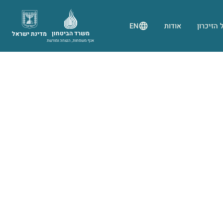
 הזיכרון
אודות
EN
משרד הביטחון
מדינת ישראל
אגף משפחות, הנצחה ומורשת