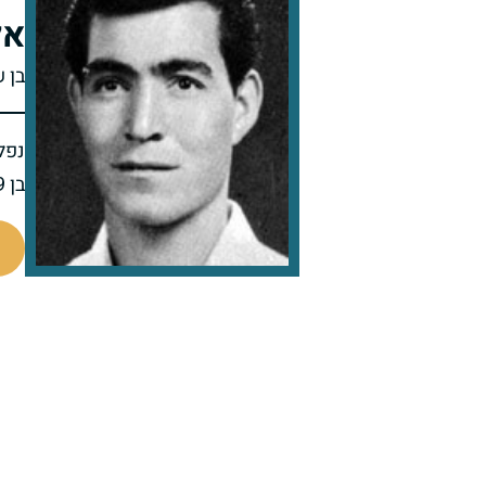
אל
בן 
נפל 
בן 29 בנופלו
45401