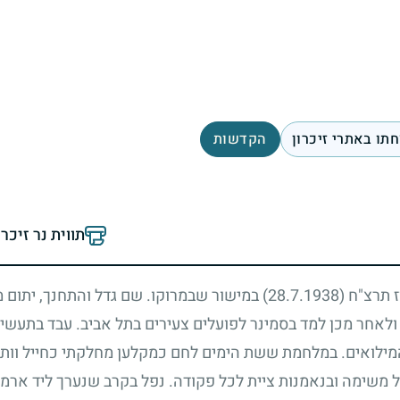
תו באתרי זיכרון
הקדשות
תווית נר זיכר
ז תרצ"ח
(28.7.1938)
במישור שבמרוקו. שם גדל והתחנך, יתום 
רם ולאחר מכן למד בסמינר לפועלים צעירים בתל אביב. עבד בתעש
מילואים. במלחמת ששת הימים לחם כמקלען מחלקתי כחייל וותיק
ל משימה ובנאמנות ציית לכל פקודה. נפל בקרב שנערך ליד ארמון