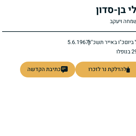
י בן-סדון
שמחה ויעקב
ביום
כ"ו באייר תשכ"ז
5.6.1967
להדלקת נר לזכרו
כתיבת הקדשה