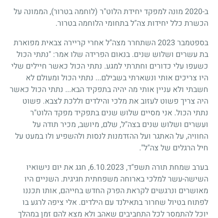
ב-2020 מונה למפקד יחידת הלוט"ר (לוחמה בטרור), הממונה על
הכשרת כלל יחידות צה"ל בתחומי הלוחמה בטרור.
בספטמבר 2023 השתחרר מצה"ל אחרי קריירה צבאית מפוארת
בת עשרים ושלוש שנים. בנאום הפרידה שלו אמר: "נתתי הכול
כשעפו עלי כדורים וחתרתי למגע. נתתי הכול כאשר חיילים שלי
היו צריכים אותי ונשארתי בשבילם... נתתי הכול ומעולם לא
חשבתי ולא עניין אותי מה יהיה בתפקיד הבא... נתתי הכול כאשר
היה צריך פשוט לעזוב את מלכי והילדים וללכת לצבא. פשוט
נתתי הכול. אני מסיים שלוש שנים בתפקיד מפקד הלוט"ר
ועשרים ושלוש שנים בצה"ל, שלם, מיושב, מכיר תודה על
החוויה, על האתגר ועל ההזדמנות לנסות ולהשפיע ולו במעט על
חיל הרגלים של צה"ל".
בערב שמחת תורה תשפ"ד, 6.10.2023, חגג את יום נישואיו
השישה-עשר למלכי בארוחה משפחתית חגיגית. השניים היו
מאושרים ונרגשים לקראת הפרק החדש בחייהם, אותו תכננו
לפתוח בטיול שחרור בתאילנד עם הילדים. אלי ציפה לרגע בו
יוכל להתמסר לכל התחביבים שאהב ולא מצא להם זמן במהלך