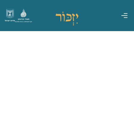
משרד הביטחון
מדינת ישראל
אגף משפחות, הנצחה ומורשת