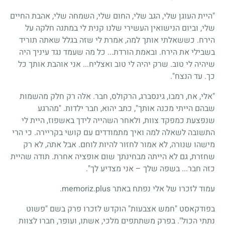
"היית העוגן שלי, הגב שלי, החום שלי, השמחה שלי, אהבת החיים
שלי, וביום הנישואין העשירי שלנו קנית לי במתנה חלקה על
הירח. כששאלתי אותך למה, אמרת לי שזה בגלל שאתה תוריד
בשבילי את הירח. ובאמת הורדת... כל מה שעמד נגד עיניך היה
שיהיה לי טוב. שרק יהיה לי טוב ואצליח... אני אוהבת אותך כל
כך. עד הנצח".
"אלי, אח, רמבו, גינסברג, הרקולס, חבר. אלה רק חלק מהשמות
שבהם הייתי מכנה אותך", כתב יהוא, חבר ילדות. "מהרגע
שנפצעת כמפקד צוות, ולאחר השהייה לידך באשפוז, היית לי
התשובה לשאלה למה ואיך מתמודדים עם קושי בקריירה. כי הרי
מישהו שנורה, לא אמור לחזור להיות לוחם. אבל אתה, לא רק
שחזרת, גם לא הייתה מבחינתך שום אופציה אחרת. תודה שהיית
כזה חבר... בשפה שלך – אני מצדיע לך".
עמוד לזכרו של אלי נפתח באתר memoriz.plus.
בפודקאסט "חמש אצבעות" הוקדש לזכרו פרק בשם "פשוט
נתתי הכול". בפרק משתתפים מלכי, אשתו, ועופר, חברו לצוות