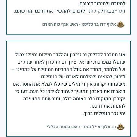
נתחייב בהדלקת הנר לזכרם, להמשיך את דרכם ומורשתם.
אלוף דדו בר כליפא - ראש אגף כוח האדם
אני מתכבד להדליק נר זיכרון זה לזכר חיילות וחיילי צה״ל
שנפלו במערכות ישראל. ציון יום הזיכרון לאחר שנתיים
של מלחמה, מחדד את גודל האחריות המוטלת על כתפינו –
משפחות יקרות, אין די מילים שיוכלו למלא את החסר. אנו
כואבים את כאבכן ונמשיך לעמוד לצידכן כל העת. דעו כי
יקירכן חקוקים בלב האומה כולה, ומורשתם ממשיכה
יהי זכר הנופלים ברוך.
רב אלוף אייל זמיר - ראש המטה הכללי