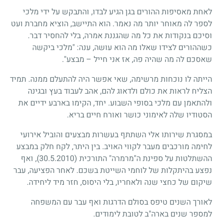
לאחת מאסיפות ההורים בגן הגיע לבדו, והתבקש על ידי מלכי
לספר לה מאוחר יותר מה נאמר. הוא התיישב, הוציא מחברת ועט
וסיכם בנקודות את כל מה שהגננת אמרה, בלי להחסיר דבר.
כשההורים לצידו שאלו מה הוא עושה, ענה: "מלכי ביקשה
שאסכם לה מה שהיה פה, אז אני חייל – מבצע".
הייתה לו נוכחות מרשימה, שאי אפשר היה להתעלם ממנה. תמיד
הצליח לראות את כולם ולדאוג להם, אהב לעבוד בעץ ובגינה
ולהתאמן עם מלכי בסופי השבוע. יחד, הקימו בארבע ידיים את
הסטודיו שלה לאימוני כושר ואורח חיים בריא.
במסגרת שירותו אלי השתתף בעשרות מבצעים והוביל אירועי
לחימה מורכבים מעבר לקווי האויב. בין היתר, לקח חלק במבצע
ההשתלטות על ספינת ה"מרמרה" התורכית
(30.5.2010)
, ואף
נפצע בהיתקלות של לוחמי השייטת בשכם. לאחר הפציעה, עבר
שיקום של כחצי שנה ולאחריו, בלי היסוס, חזר מיד ליחידה.
לאורך השנים טיפס בסולם הדרגות ואף עבר עם המשפחה
למספר שנים בארה"ב לטובת לימודים.