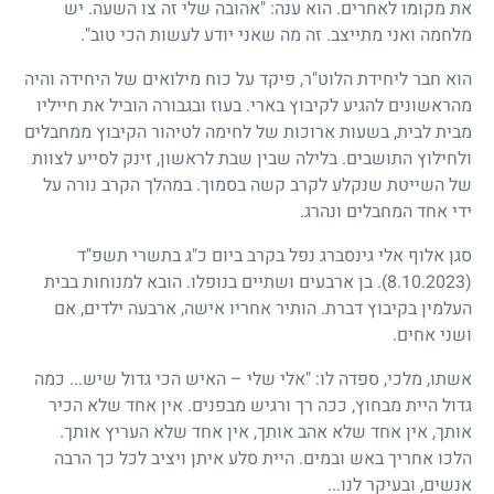
את מקומו לאחרים. הוא ענה: "אהובה שלי זה צו השעה. יש
מלחמה ואני מתייצב. זה מה שאני יודע לעשות הכי טוב".
הוא חבר ליחידת הלוט"ר, פיקד על כוח מילואים של היחידה והיה
מהראשונים להגיע לקיבוץ בארי. בעוז ובגבורה הוביל את חייליו
מבית לבית, בשעות ארוכות של לחימה לטיהור הקיבוץ ממחבלים
ולחילוץ התושבים. בלילה שבין שבת לראשון, זינק לסייע לצוות
של השייטת שנקלע לקרב קשה בסמוך. במהלך הקרב נורה על
ידי אחד המחבלים ונהרג.
סגן אלוף אלי גינסברג נפל בקרב ביום כ"ג בתשרי תשפ"ד
(8.10.2023)
. בן ארבעים ושתיים בנופלו. הובא למנוחות בבית
העלמין בקיבוץ דברת. הותיר אחריו אישה, ארבעה ילדים, אם
ושני אחים.
אשתו, מלכי, ספדה לו: "אלי שלי – האיש הכי גדול שיש... כמה
גדול היית מבחוץ, ככה רך ורגיש מבפנים. אין אחד שלא הכיר
אותך, אין אחד שלא אהב אותך, אין אחד שלא העריץ אותך.
הלכו אחריך באש ובמים. היית סלע איתן ויציב לכל כך הרבה
אנשים, ובעיקר לנו...