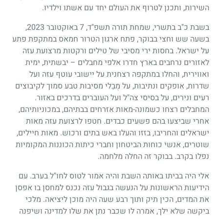
השירות, ותכנן לטרוף את העולם יחד עם אשתו וילדיו.
בשבת כ"ב בתשרי, שמחת תורה תשפ"ד, 7 באוקטובר 2023,
בשעה שש וחצי בבוקר, פתח ארגון הטרור חמאס במתקפת פתע
על ישראל. בחסות ירי מסיבי של טילים ורקטות מרצועת עזה
לאזורים נרחבים בארץ חדרו אלפי מחבלים – יבשתית, ימית
ואווירית, והחלו במתקפה רצחנית על יישובי עוטף עזה ועל
שדרות, אופקים ונתיבות, על מְבַלי מסיבות טבע סמוך לקיבוצים
רעים ונירים, על בסיסי צה"ל ועל העוברים בדרכים באזור.
המחבלים רצחו כשמונה-מאות אזרחים בבתיהם, במכוניותיהם,
אחרי שביצעו בהם פשעים כבדים. חטפו לרצועת עזה מאות
ישראלים והחריבו, בזזו והעלו באש בתים ורכוש. מאות חיילים,
שוטרים, אנשי כוחות הביטחון וחברי כיתות הכוננות המקומיות
נפלו בקרב. בבוקר זה החלה מלחמה.
אלי היה בביתו באותה השבת והיה אמור לטוס לחו"ל בערב. עם
הידיעות הראשונות על הנעשה בגבול עזה נכנס למחסן בו אפסן
את המדים, הכין תיק ותוך רבע שעה היה מוכן ליציאה. מלכי
ביקשה שלא ילך, אמרה לו שכבר נתן את שלו למדינה ושיפנה