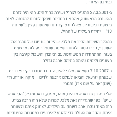
ובתיכון האזורי.
ב-27.3.2001 התגייס לצה"ל ושירת בחיל הים. הוא היה לוחם
מהשורה הראשונה, אהב את המדינה ושאף לתרום להגנתה. לאור
ביצועיו וכישוריו, יצא לקורס קצינים ושימש כקצין ב"שייטת
13" – יחידת העילית של החיל.
במהלך השירות הכיר את מלכי, שהייתה בת זוגו של סמ"ר ארז
אשכנזי, חברו הטוב ולוחם בשייטת שנפל בפעילות מבצעית
בעזה. ההתמודדות המשותפת עם האובדן והשכול קירבה בין
השניים ולימים ניצתה ביניהם אהבה גדולה.
ב-7.10.2007 נשא את מלכי לאישה. הם התגוררו בקיבוץ דברת
שבעמק יזרעאל והביאו לעולם ארבעה ילדים – מיקה, אוריה, רזי
(שנקראה על שם ארז) ותמרי.
אלי היה בן זוג ואבא מדהים, אוהב, מפנק, דואג ומכיל, "הכי אבא
שיש", כפי שהגדירה זאת מלכי. למרות שלא היה הרבה בבית,
היה מאוד נוכח, אהב לשחק עם הילדים, לצחוק איתם ולשוחח
איתם, והפך את העולם כדי להגיע לאירועים במסגרות החינוכיות.