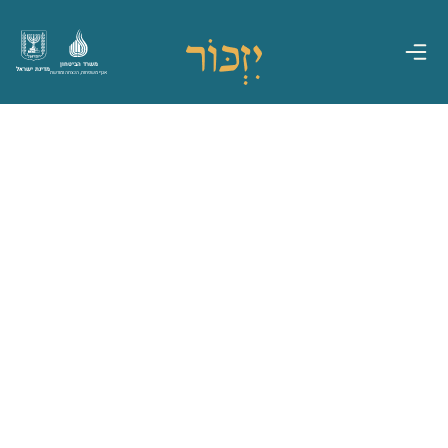
משרד הביטחון
מדינת ישראל
אגף משפחות, הנצחה ומורשת