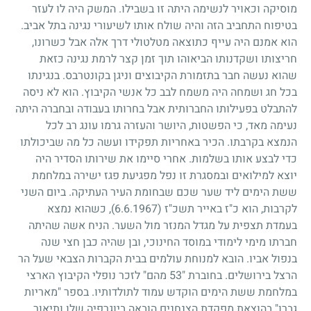
מוסיקה וכאויר לנשימה היתה זו בשבילו. המשק היה לו לעזר
בטיפוח התחביב הזה והיה שולח אותו לשיעורי נגינה בתל אביב.
הוא אמנם היה עייף כתוצאה מטלטולי דרך אלה אבל כשרונו,
חריצותו ושקדנותו הביאוהו תוך זמן קצר לרמת נגינה כזאת
שהוא נעשה חבר בתזמורת הקיבוצים וניגן בקונטרבס. בנגינתו
בכל חג ושמחה היה משמח לבב כל אנשי הקיבוץ. הוא לא ניסה
להתבלט בפעילותו החברותית אבל בחרותו בעבודה ובחברה היתה
נעימה מאד, כי הפשטות, היושר והעזרה גרמו עונג רב לכל
הנמצא בקרבתו. הכיר באחריות תפקידו ועשה כל מה שביכולתו
כדי לבצע אותו בשלמות. אחרי סיימו את שירותו הסדיר היה
יוצא למילואים ובמסגרת זו נפל מפגיעת פגז ישירה במלחמת
ששת הימים ליד שער שכם שבחומת העיר העתיקה. ביום השני
לקרבות, הוא כ"ז באייר תשכ"ז
(6.6.1967)
, כשהוא נמצא
בעמדת תצפית על מגדל המנזר מול השער. הניח אשה שהיתה
חברתו מימי לימודי במוסד החינוכי, ובן שהיה כבן חצי שנה
בנפול אביו. הובא למנוחת עולמים בבית הקברות הצבאי שעל הר
הרצל בירושלים. בחוברת
53"
מהם" לזכר נופלי הקיבוץ הארצי
במלחמת ששת הימים הוקדש עמוד לתולדותיו. בספר "מאריות
גברו" בהוצאת מפקדת הצנחנים הובאה ביוגרפיה שלו ותיאור