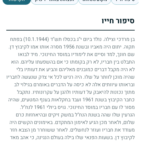
סיפור חייו
בן מרדכי וצילה. נולד ביום י"ג בכסלו תש"ד
(10.1.1944)
בפתח
תקוה. יתום היה מאביו ובשנת
1956
מסרה אותו אמו לקיבוץ דן.
שם חונך, למד וסיים את לימודיו במוסד החינוכי. מיד לבואו
התבלט בין חבריו, לא רק בקומתו כי אם בהשפעתו עליהם. הוא
לא היה מקבל דברים כמובנים מאליהם והביע את דעותיו בלי
שהיה מוכן לוותר על שלו. היה רגיש לכל אי צדק שנעשה לחבריו
ובראותו עיוותים אלה לא כיסה על הדברים באומרם בגילוי לב
מתוך נכונות להיאבק על דעותיו ולהגן על עקרונותיו. נתקבל
כחבר הקיבוץ בשנת
1961
ועבד בחקלאות בענף המטעים, שהיה
מסור לו עם חבריו במוסד החינוכי. גויס ביולי
1961
לנח"ל.
הגרעין שלו שהה בשנת הנח"ל במשק זיקים ובהיאחזות כרם
שלום, ולאחר מכן הגיע לאימון המתקדם. באימונים הקשים היה
מעודד את חבריו ועוזר לנחשלים. לאחר ששוחרר מן הצבא חזר
לקיבוץ דן. בשעות הפנאי שלו בילה בעולם הנגינה, כי אהב מאד