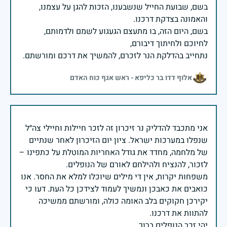
בשם, שבועת החייל שנשבענו, הזכות להגן על עצמנו,
בשם, היום הזה, בו מתעצם הגעגוע לשמם ולדמותם,
נתחייב בהדלקת הנר לזכרם, להמשיך את דרכם ומורשתם.
אלוף דדו בר כליפא - ראש אגף כוח האדם
אני מתכבד להדליק נר זיכרון זה לזכר חיילות וחיילי צה״ל
שנפלו במערכות ישראל. ציון יום הזיכרון לאחר שנתיים
של מלחמה, מחדד את גודל האחריות המוטלת על כתפינו –
משפחות יקרות, אין די מילים שיוכלו למלא את החסר. אנו
כואבים את כאבכן ונמשיך לעמוד לצידכן כל העת. דעו כי
יקירכן חקוקים בלב האומה כולה, ומורשתם ממשיכה
יהי זכר הנופלים ברוך.