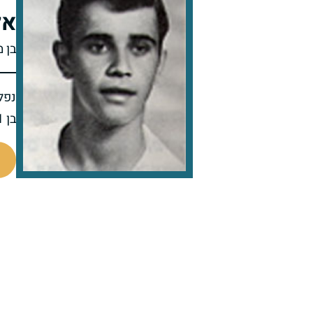
אל
בן 
נפל 
בן 21 בנופלו
95721