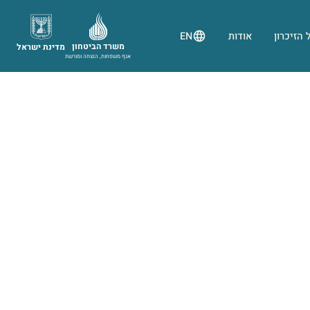
 הזיכרון
אודות
EN
משרד הביטחון
מדינת ישראל
אגף משפחות, הנצחה ומורשת