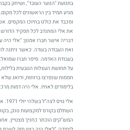
בתנועת "הנוער העובד", ושיחק בקבוצ
מגיע תמיד בין הראשונים לכל מקום.
ומכבד את כולנו בחיוכו המקסים. אני
את אלי המתנדב לכל תפקיד הדורש תבו
דבריה אישר חברו אמנון: "אלי היה ע
ואת העבודה בשדה. כאשר ניתנה לו 
בעבודת האדמה. סיפר חברו שמואל: 
על תחושת העצלות הטבעית בלילות,
חממות שנפרצו ברוחות, ודואג שלא י
בלימודים לאחיו. אלי היה דמות מרכז
אלי גויס לצה"ל בשלהי יולי
1971
. א
השתלם בקורס למקצועות טנק, בקורס 
המש"קים הוכתר כחניך מצטיין. אחרי
ליחידה: "לאלי היה רצון חזק לשרת 