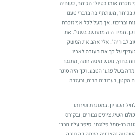
 זוכרת אותו בטיולי הכיתה, כשהיה
חת בכיתה, משתתף בה בדברי טעם
ת ובריכוז. אך מעל לכל אני זוכרת
וכן. תמיד היה מתחשב בשני". את
ב לב היה". אלי אהב את המשק
עדיף על כך את העזרה לאביו
ות בחוץ, נוטש מיטה חמה, מתגבר
דה בשל פגעי הטבע. וכך היה סוגר
 הקטן, בעבודות הבית, ובעזרה
חיל השריון. במסגרת שירותו
לם השיג ציונים גבוהים, ובקורס
ה רב-סמל פלוגתי. סיפר עליו חברו
 השקטה והצנועה הייתה כה טובה