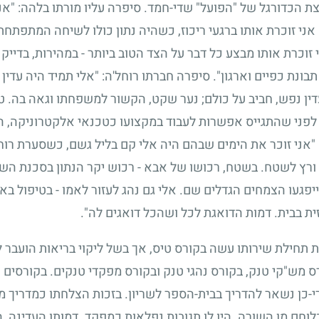
ת הכדורגל של "הפועל" שדי-חמד. סיפרה עליו מורתו בלהה: "אני
 אני זוכרת אותו ברגעי ריכוז, כשהיה נתון כולו לשיחה המתפת
 זוכרת אותו מבצע כל דבר על הצד הטוב ביותר
-
במהירות, בדייקנו
נת כפיים וארגון". סיפרה חברתו רוחל'ה: "אלי תמיד היה עדין 
דין נפש, חביב על כולם
;
נער שקט, הקשור למשפחתו וגאה בה. טו
לפני שהתגייס אפשרות לעבוד במקצועו כטכנאי אלקטרוניקה, ה
"אני זוכר את הימים שבהם היה אלי קם בליל גשם, כשסערת רוח
 ורץ לשטח. בשטח, רכושו של אבא
-
רכוש יקר הנתון בסכנת השמ
יפגעו הצמחים הגדלים שם. אלי גם נהג לעזור לאמו
-
בטיפול באח
ית בבית. דמות הדואגת לכל ושהכל דואגים לה".
ת תחילת שירותו עשה בקורס טיס, אך בשל ליקוי בריאות הועבר ל
מש"קי טנק, בקורס נהגי טנק ובקורס מפקדי טנקים. בקורסים כו
-כן נשאר להדריך בבית-הספר לשריון. בזכות הצלחתו כמדריך מונ
כלוחם מן השורה. היו לו תגובות נפלאות כמפקד. דמותו העדינה,