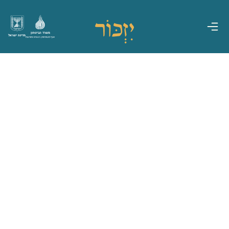
משרד הביטחון
מדינת ישראל
אגף משפחות, הנצחה ומורשת