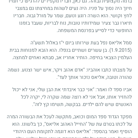
ברמה מקצועית גבוהה. גם כאן, חבריו מקפידים להדגיש כי תמיד
חיוך היה נסוך על פניו. היה נעים לשהות במחיצתו גם במצבי
לחץ וקושי. הוא השרה רוגע ונועם, שמר על מורל גבוה. חבריו
תיארו גבר צעיר שמידותיו טובות, נוח לבריות, שעבד בזמנו
החופשי כדי לסייע בפרנסת המשפחה.
סמל אליאס נפל בעת שירותו ביום י"ז באלול תשע"ה
(1.9.2015)
. בן עשרים ושתיים בנפלו. הוא הובא למנוחות בבית
העלמין הצבאי בחיפה. הותיר אחריו אב, סבתא ואחים למחצה.
על מצבתו כתבו אוהביו: "אדם אהוב ויקר, איש ישר וצנוע. נשמה
טהורה וטובה, אליאס נזכור אותך לעד".
אביו ספד לו ואמר: "אני כבר איבדתי את הבן שלי, אני לא יכול
להחזיר אותו, אבל אני לא רוצה שמה שקרה לי, יקרה לכל
האנשים שיש להם ילדים. בבקשה, תשימו קץ לזה".
מפקד הגדוד ספד המום וכואב, מתקשה לעכל את הבשורה המרה
על לכתו בטרם עת של "החייל האהוב אליאס", כך בלשונו. הוא
הוסיף ואמר בהספד: "אליאס הוא דוגמה לתקומת העם היהודי