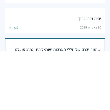
יהיה זכרו ברוך
30 באפריל 2025
דיווח
שימור זכרם של חללי מערכות ישראל הינו נתיב פועלנו
יום הזיכרון לחללי מערכות ישראל התשפ"ה -2025
משרד הביטחון- אגף משפחות, הנצחה ומורשת