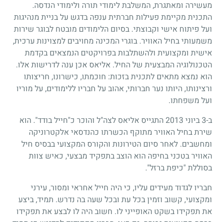
מעשירה ומאתגרת, המשלבת לימודי תורה ולימודי הנדסה.
התכנית מקיימת פעילות חברתית ענפה בדגש על בניית מנהיגות
ועל פיתוח אישי וקבוצתי. בסיום הלימודים מובטח לבוגר שירות
משמעותי בחיל האוויר. בוגרי המכינה מחויבים למצוינות ערכית,
אישית ומקצועית ולהשתלבות בפרויקטים הנמצאים בקדמת
הטכנולוגיה המבצעית של החיל. אליאס אכן ענה לדרישות אלו.
הוא נמצא מתאים לתכנית בזכות: חוכמתו, כישרונו, חריצותו
ורצינותו, היותו נער חברותי, אהוב על חבריו ללימודים, על מוריו
ועל משפחתו.
ב-3 ביוני 2013 התגייס אליאס לצה"ל והוכר כ"חייל בודד". הוא
שירת בחיל האוויר מתוקף הכשרתו כהנדסאי אלקטרוניקה
ומחשבים. לאחר סיום הטירונות והקורס המקצועי בבסיס חיל
האוויר בטכני בחיפה הוא הוצב בתפקיד מבצעי, כאיש צוות
בסוללת "כיפת ברזל".
חבריו לגדוד מעידים עליו, כי היה חייל אחראי ומסור, עירני
ומקצועי, קשוב וזמין בכל עת ובכל שעה בה נדרש. תמיד, ביצע
את תפקידו בשקט האופייני לו. חשוב היה לו לבצע את תפקידו