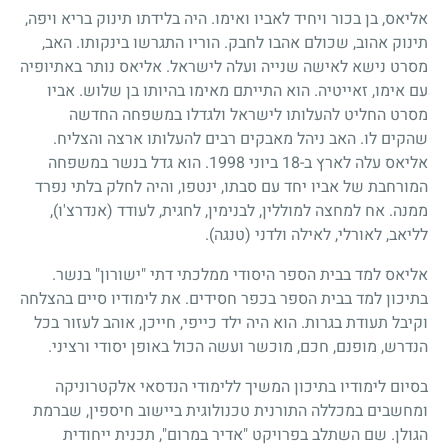
אליאס, בן בכור ויחיד לאביו ואימו. היה בלידתו תינוק בריא ויפה,
תינוק אהוב, שכולם אהבו לחבק. הוריו התגרשו בינקותו. האב,
מסרט נישא לאישה שנייה ועלה לישראל. אליאס נותר באתיופיה
עם אימו, זאייטיה. הוא התייתם מאימו בהיותו בן שלוש. אביו
מסרט החליט להעלותו לישראל ולגדלו במשפחה החדשה
שהקים לו. האב ניהל מאבקים רבים להעלותו ארצה והצליח.
אליאס עלה לארץ ב-18 ביוני 1998. הוא גדל בנשר במשפחה
המורחבת של אביו יחד עם סבתו, ינטפו, והיה לחלק בלתי נפרד
ממנה. אח למחצה למוללין, לבנימין, לחגית, לעודד (אנדרצ'ו),
לליאב, לאורלי, לאילה ולדני (טנגה).
אליאס למד בבית הספר היסודי ממלכתי דתי "ישורון" בנשר.
בתיכון למד בבית הספר בכפר חסידים. את לימודיו סיים בהצלחה
וקיבל תעודת בגרות. הוא היה ילד כייפי, חייכן, אוהב לעזור בכל
הנדרש, מופנם, חכם, מוכשר ועשה הכול באופן יסודי ורציני.
בסיום לימודיו בתיכון המשיך ללימודי הנדסאי אלקטרוניקה
ומחשבים במכללה התורנית טכנולוגית ביישוב חיספין, שברמת
הגולן. שם השתלב בפרויקט "אדיר במרום", תכנית ייחודית