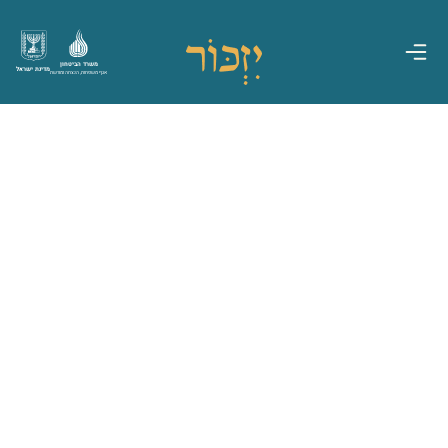
משרד הביטחון
מדינת ישראל
אגף משפחות, הנצחה ומורשת