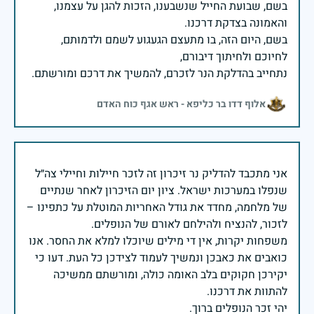
בשם, שבועת החייל שנשבענו, הזכות להגן על עצמנו,
בשם, היום הזה, בו מתעצם הגעגוע לשמם ולדמותם,
נתחייב בהדלקת הנר לזכרם, להמשיך את דרכם ומורשתם.
אלוף דדו בר כליפא - ראש אגף כוח האדם
אני מתכבד להדליק נר זיכרון זה לזכר חיילות וחיילי צה״ל
שנפלו במערכות ישראל. ציון יום הזיכרון לאחר שנתיים
של מלחמה, מחדד את גודל האחריות המוטלת על כתפינו –
משפחות יקרות, אין די מילים שיוכלו למלא את החסר. אנו
כואבים את כאבכן ונמשיך לעמוד לצידכן כל העת. דעו כי
יקירכן חקוקים בלב האומה כולה, ומורשתם ממשיכה
יהי זכר הנופלים ברוך.