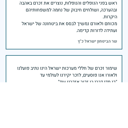
ראש בפני הנופלים והנופלות, נוצרים את זכרם באהבה
ובהערכה, ושולחים חיבוק של נחמה למשפחותיהם
מכוחם ולאורם נמשיך לבסס את ביטחונה של ישראל
ועתידה לדורות קדימה.
שר הביטחון ישראל כ"ץ
שימור זכרם של חללי מערכות ישראל הינו נתיב פועלנו
יום הזיכרון לחללי מערכות ישראל התשפ"ה -2025
משרד הביטחון- אגף משפחות, הנצחה ומורשת