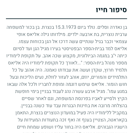
סיפור חייו
בן נאדרה וסלים. נולד ביום
15.3.1973
בנצרת. בן בכור למשפחה
ערבית נוצרית, בת ארבעה ילדים. מילדותו גילה אליאס אופי
עצמאי וכבר בגיל שנתיים עשה דרכו אל הגן בכוחות עצמו.
אליאס למד בבית-הספר הבפטיסטי בעירו מגיל הגן ועד לסיום
כיתה י"ב במגמה הביולוגית, מקצוע שכה אהב. על תקופת לימודיו
מספר מנהל בית-הספר: "...לאורך כל תקופת לימודיו היה אליאס
תלמיד חרוץ, שקדן ועשה את עבודתו נאמנה. היה אהוב על כל
התלמידים והמורים, יוזם, אוהב לעזור לזולת, נעים הליכות ובעל
חוש הומור. אליאס שימש דוגמה ומופת לחבריו ולכל אלה שבאו
במגע עמו". מגיל ארבע עשרה נהג לעבוד בבניין בימי חופשת
הקיץ ולסייע לאביו בפרנסת המשפחה, וגם לאחר שסיים
בהצלחה מרובה את בחינות הבגרות עבד עוד כשנה בבניין.
במקביל ללימודיו היה פעיל במועדון הנוצרים בנצרת, התאמן
בקאראטה, הצטיין בענף זה ואף זכה בתעודות המעידות על
הישגיו הגבוהים. אליאס היה בחור עליז ושופע שמחת חיים