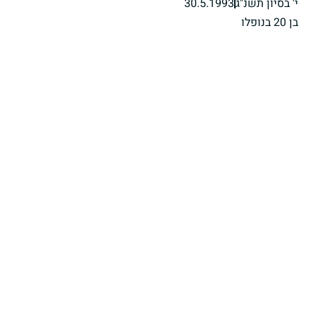
י' בסיון תשנ"ג
30.5.1993
בן 20 בנופלו