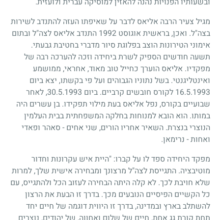
ובשעותיו הפנויות נהנה להאזין למוסיקה עברית ולועזית.
מגיל צעיר הרבה אליאס לדבר על שאיפתו העזה להתנדב לשירות
בצה"ל. ואכן, בראשית אוגוסט
1992
התנדב אליאס לצה"ל ובתום
אימוני הטירונות הוצב בפלוגת סיור מדברי בחטיבת גבעתי.
תשעה חודשים הספיק לשרת ביחידה וזכה להערכה רבה של
מפקדיו. אליאס הוערך כחייל טוב מאוד, אחראי, ממושמע
ואינטליגנטי. בשל נתוניו הגבוהים ועל פי בקשתו, יצא ביום
16.5.1993
לקורס חובשים קרביים. ביום
30.5.1993
, לאחר
שבועיים בקורס, נפל אליאס בעת מילוי תפקידו. בן עשרים היה
במותו. הוא הובא למנוחות בחלקה המשפחתית בבית העלמין
הנוצרי בנצרת. השאיר אחריו הורים, שני אחים - סאהר ופאדי
ואחות - נרימאן.
מפקד היחידה ספד לו על קברו: "היית איש עקרונות וחדור
מוטיבציה. התגייסת לצה"ל מרצונך ומבחירה אישית שלך, למרות
שלא חויבת לכך. לא קלה היתה הבחירה לעזוב הכל ולהתגייס, עם
כל הקשיים הפיסיים הנובעים מכך. בדרך זו הבעת את הרצון
להשתלב בארץ ובמדינה, בדרך זו היווית דוגמה של חיים יחד
תחת קורת גג אחת, חיים של שלום ואחווה, של יהודים, נוצרים