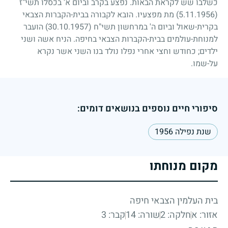
כשלבו שש לקראת הבאות. נפצע בקרב וביום א' בכסלו תשי"ז
(5.11.1956)
מת מפצעיו. הובא לקבורה בבית-הקברות הצבאי
בקרית-שאול וביום ה' במרחשון תשי"ח
(30.10.1957)
הועבר
למנוחת-עולמים בבית-הקברות הצבאי בחיפה. הניח אשה ושני
ילדים
;
כחודש וחצי אחרי נפלו נולד בנו השני אשר נקרא
על-שמו.
סיפורי חיים נוספים בנושאים דומים:
שנת נפילה 1956
מקום מנוחתו
בית העלמין הצבאי חיפה
אזור: א
חלקה: 2
שורה: 14
קבר: 3