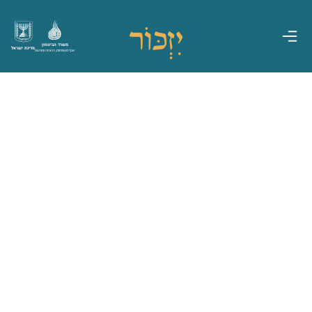
משרד הביטחון
מדינת ישראל
אגף משפחות, הנצחה ומורשת