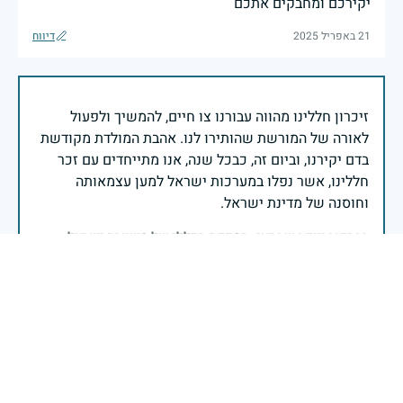
יקירכם ומחבקים אתכם
21 באפריל 2025
דיווח
זיכרון חללינו מהווה עבורנו צו חיים, להמשיך ולפעול
לאורה של המורשת שהותירו לנו. אהבת המולדת מקודשת
בדם יקירנו, וביום זה, כבכל שנה, אנו מתייחדים עם זכר
חללינו, אשר נפלו במערכות ישראל למען עצמאותה
וחוסנה של מדינת ישראל.
רב ניצב יעקב שבתאי- המפקח הכללי של משטרת ישראל
יהי זכרו ברוך
12 במאי 2024
דיווח