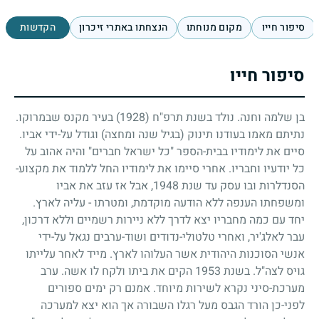
סיפור חייו
מקום מנוחתו
הנצחתו באתרי זיכרון
הקדשות
סיפור חייו
בן שלמה וחנה. נולד בשנת תרפ"ח
(1928)
בעיר מקנס שבמרוקו.
נתיתם מאמו בעודנו תינוק (בגיל שנה ומחצה) וגודל על-ידי אביו.
סיים את לימודיו בבית-הספר "כל ישראל חברים" והיה אהוב על
כל יודעיו וחבריו. אחרי סיימו את לימודיו החל ללמוד את מקצוע-
הסנדלרות ובו עסק עד שנת
1948
, אבל אז עזב את אביו
ומשפחתו הענפה ללא הודעה מוקדמת, ומטרתו - עליה לארץ.
יחד עם כמה מחבריו יצא לדרך ללא ניירות רשמיים וללא דרכון,
עבר לאלג'יר, ואחרי טלטולי-נדודים ושוד-ערבים נגאל על-ידי
אנשי הסוכנות היהודית אשר העלוהו לארץ. מייד לאחר עלייתו
גויס לצה"ל. בשנת
1953
הקים את ביתו ולקח לו אשה. ערב
מערכת-סיני נקרא לשירות מיוחד. אמנם רק ימים ספורים
לפני-כן הורד הגבס מעל רגלו השבורה אך הוא יצא למערכה