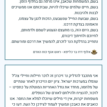
בשם, חיים שלמים שיכלו להיות, שבזכותם אנו ממשיכים
בשם, שבועת החייל שנשבענו, הזכות להגן על עצמנו,
בשם, היום הזה, בו מתעצם הגעגוע לשמם ולדמותם,
נתחייב בהדלקת הנר לזכרם, להמשיך את דרכם ומורשתם.
אלוף דדו בר כליפא - ראש אגף כוח האדם
אני מתכבד להדליק נר זיכרון זה לזכר חיילות וחיילי צה״ל
שנפלו במערכות ישראל. ציון יום הזיכרון לאחר שנתיים
של מלחמה, מחדד את גודל האחריות המוטלת על כתפינו –
משפחות יקרות, אין די מילים שיוכלו למלא את החסר. אנו
כואבים את כאבכן ונמשיך לעמוד לצידכן כל העת. דעו כי