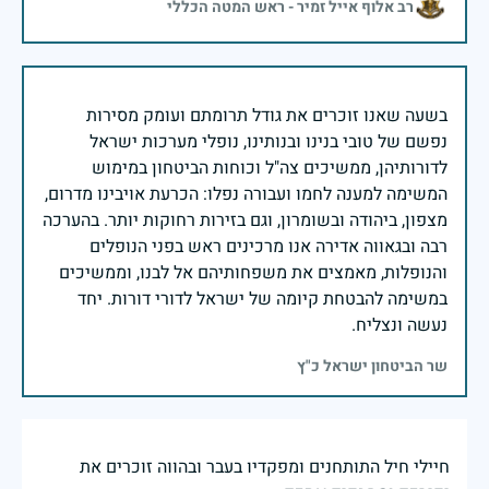
רב אלוף אייל זמיר - ראש המטה הכללי
בשעה שאנו זוכרים את גודל תרומתם ועומק מסירות
נפשם של טובי בנינו ובנותינו, נופלי מערכות ישראל
לדורותיהן, ממשיכים צה"ל וכוחות הביטחון במימוש
המשימה למענה לחמו ועבורה נפלו: הכרעת אויבינו מדרום,
מצפון, ביהודה ובשומרון, וגם בזירות רחוקות יותר. בהערכה
רבה ובגאווה אדירה אנו מרכינים ראש בפני הנופלים
והנופלות, מאמצים את משפחותיהם אל לבנו, וממשיכים
במשימה להבטחת קיומה של ישראל לדורי דורות. יחד
נעשה ונצליח.
שר הביטחון ישראל כ"ץ
חיילי חיל התותחנים ומפקדיו בעבר ובהווה זוכרים את