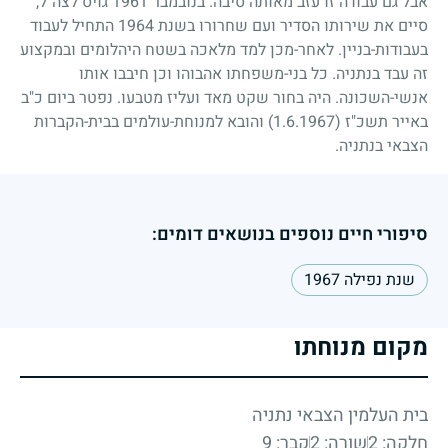
אבל גם עבודה זו עזב מאותה סיבה. בנובמבר
1961
גויס לצה"ל,
סיים את שירותו הסדיר ועם שחרורו בשנת
1964
התחיל לעבוד
בעבודות-בניין. לאחר-מכן למד מלאכה בשטח היהלומים ובמקצוע
זה עבד בנתניה. כל בני-משפחתו אהבוהו וכן חיבבו אותו
אנשי-השכונה. היה בחור שקט מאד ועליז מטבעו. נפטר ביום כ"ב
באייר תשכ"ז
(1.6.1967)
והובא למנוחת-עולמים בבית-הקברות
הצבאי בנתניה.
סיפורי חיים נוספים בנושאים דומים:
שנת נפילה 1967
מקום מנוחתו
בית העלמין הצבאי נתניה
חלקה: 2
שורה: 2
קבר: 9