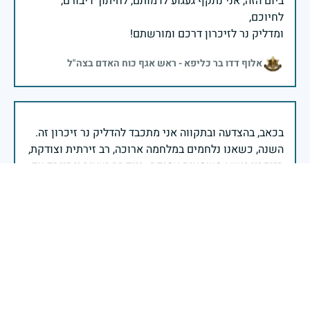
ביום הזה, אני נתקף געגוע לדמותם, לחיתוך דיבורם,
ומדליק נר לזיכרון דרכם ומורשתם!
אלוף דדו בר כליפא - ראש אגף כוח האדם בצה"ל
בכאב, בהצדעה ובתקווה אני מתכבד להדליק נר זיכרון זה.
השנה, כשאנו נלחמים במלחמה ארוכה, רב זירתית וצודקת,
הזיכרון נושא משמעות עמוקה. ביום זה נעצור ונתייחד עם
זכרם של טובי בנינו ובנותינו שנפלו בהגנה על המדינה.
מורשתם היא המצפן שמתווה את דרכינו, והיא המעניקה
משפחות יקרות, אנו מרכינים ראשנו ומתחייבים שנעמוד
יהי זכר הנופלים ברוך.