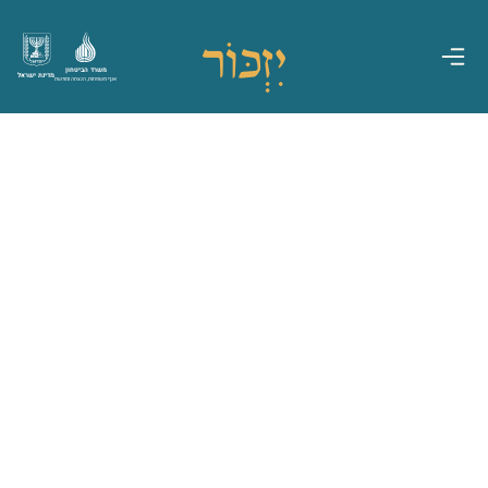
משרד הביטחון
מדינת ישראל
אגף משפחות, הנצחה ומורשת