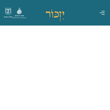
משרד הביטחון
מדינת ישראל
אגף משפחות, הנצחה ומורשת