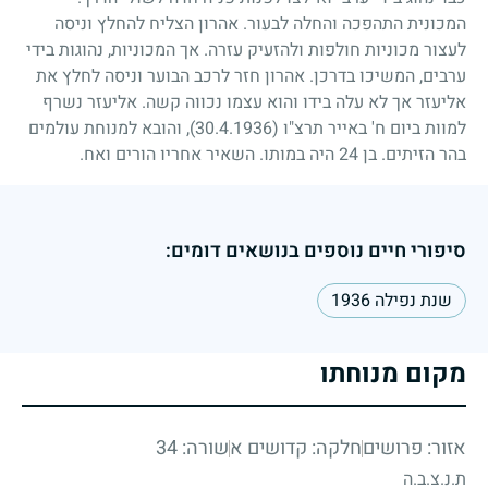
המכונית התהפכה והחלה לבעור. אהרון הצליח להחלץ וניסה
לעצור מכוניות חולפות ולהזעיק עזרה. אך המכוניות, נהוגות בידי
ערבים, המשיכו בדרכן. אהרון חזר לרכב הבוער וניסה לחלץ את
אליעזר אך לא עלה בידו והוא עצמו נכווה קשה. אליעזר נשרף
למוות ביום ח' באייר תרצ"ו
(30.4.1936)
, והובא למנוחת עולמים
בהר הזיתים. בן
24
היה במותו. השאיר אחריו הורים ואח.
סיפורי חיים נוספים בנושאים דומים:
שנת נפילה 1936
מקום מנוחתו
אזור: פרושים
חלקה: קדושים א
שורה: 34
ת.נ.צ.ב.ה