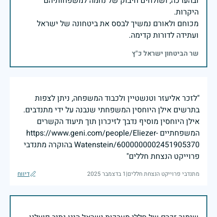
ובהערכה, ושולחים חיבוק של נחמה למשפחותיהם
מכוחם ולאורם נמשיך לבסס את ביטחונה של ישראל
ועתידה לדורות קדימה.
שר הביטחון ישראל כ"ץ
"לזכר אליעזר וטנשטיין ולכבוד המשפחה, ניתן לצפות
בתרשים אילן היוחסין המשפחתי שנבנה על ידי מתנדבים.
אילן היוחסין מוסיף נדבך לזיכרון תוך תיעוד הקשרים
המשפחתיים https://www.geni.com/people/Eliezer-
Watenstein/6000000002451905370 בהוקרה מתנדבי
פרוייקט הנצחת חללים"
מתנדבי פרוייקט הנצחת חללים
|
1 בדצמבר 2025
דיווח