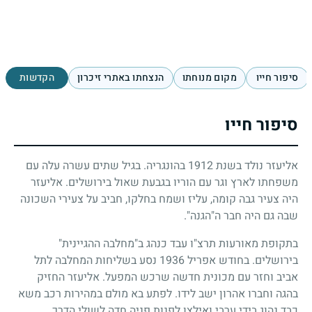
סיפור חייו
מקום מנוחתו
הנצחתו באתרי זיכרון
הקדשות
סיפור חייו
אליעזר נולד בשנת
1912
בהונגריה. בגיל שתים עשרה עלה עם
משפחתו לארץ וגר עם הוריו בגבעת שאול בירושלים. אליעזר
היה צעיר גבה קומה, עליז ושמח בחלקו, חביב על צעירי השכונה
שבה גם היה חבר ה"הגנה".
בתקופת מאורעות תרצ"ו עבד כנהג ב"מחלבה ההגיינית"
בירושלים. בחודש אפריל
1936
נסע בשליחות המחלבה לתל
אביב וחזר עם מכונית חדשה שרכש המפעל. אליעזר החזיק
בהגה וחברו אהרון ישב לידו. לפתע בא מולם במהירות רכב משא
כבד נהוג בידי ערבי ואילצו לפנות פניה חדה לשולי הדרך.