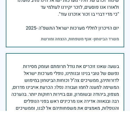
שימור זכרם של חללי מערכות ישראל הינו נתיב פועלנו
יום הזיכרון לחללי מערכות ישראל התשפ"ה -2025
משרד הביטחון- אגף משפחות, הנצחה ומורשת
בשעה שאנו זוכרים את גודל תרומתם ועומק מסירות
נפשם של טובי בנינו ובנותינו, נופלי מערכות ישראל
לדורותיהן, ממשיכים צה"ל וכוחות הביטחון במימוש
המשימה למענה לחמו ועבורה נפלו: הכרעת אויבינו מדרום,
מצפון, ביהודה ובשומרון, וגם בזירות רחוקות יותר. בהערכה
רבה ובגאווה אדירה אנו מרכינים ראש בפני הנופלים
והנופלות, מאמצים את משפחותיהם אל לבנו, וממשיכים
במשימה להבטחת קיומה של ישראל לדורי דורות. יחד
נעשה ונצליח.