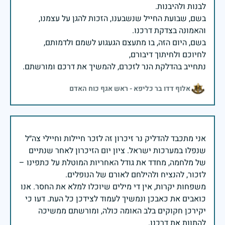
בשם, שבועת החייל שנשבענו, הזכות להגן על עצמנו,
בשם, היום הזה, בו מתעצם הגעגוע לשמם ולדמותם,
נתחייב בהדלקת הנר לזכרם, להמשיך את דרכם ומורשתם.
אלוף דדו בר כליפא - ראש אגף כוח האדם
אני מתכבד להדליק נר זיכרון זה לזכר חיילות וחיילי צה״ל
שנפלו במערכות ישראל. ציון יום הזיכרון לאחר שנתיים
של מלחמה, מחדד את גודל האחריות המוטלת על כתפינו –
משפחות יקרות, אין די מילים שיוכלו למלא את החסר. אנו
כואבים את כאבכן ונמשיך לעמוד לצידכן כל העת. דעו כי
יקירכן חקוקים בלב האומה כולה, ומורשתם ממשיכה