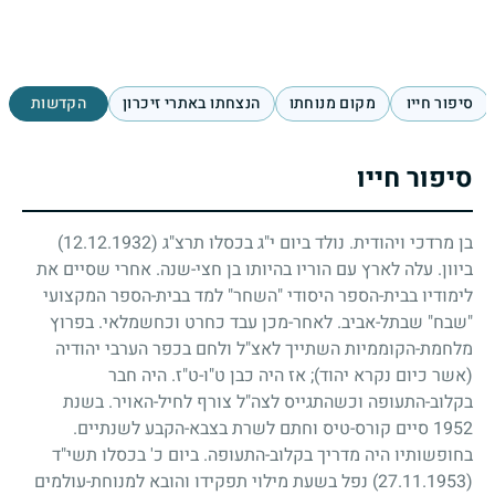
סיפור חייו
מקום מנוחתו
הנצחתו באתרי זיכרון
הקדשות
סיפור חייו
בן מרדכי ויהודית. נולד ביום י"ג בכסלו תרצ"ג
(12.12.1932)
ביוון. עלה לארץ עם הוריו בהיותו בן חצי-שנה. אחרי שסיים את
לימודיו בבית-הספר היסודי "השחר" למד בבית-הספר המקצועי
"שבח" שבתל-אביב. לאחר-מכן עבד כחרט וכחשמלאי. בפרוץ
מלחמת-הקוממיות השתייך לאצ"ל ולחם בכפר הערבי יהודיה
(אשר כיום נקרא יהוד)
;
אז היה כבן ט"ו-ט"ז. היה חבר
בקלוב-התעופה וכשהתגייס לצה"ל צורף לחיל-האויר. בשנת
1952
סיים קורס-טיס וחתם לשרת בצבא-הקבע לשנתיים.
בחופשותיו היה מדריך בקלוב-התעופה. ביום כ' בכסלו תשי"ד
(27.11.1953)
נפל בשעת מילוי תפקידו והובא למנוחת-עולמים