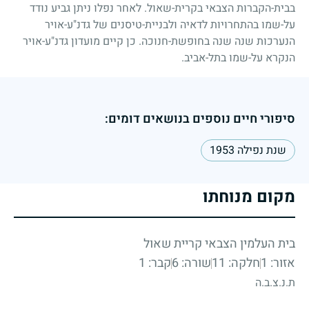
בבית-הקברות הצבאי בקרית-שאול. לאחר נפלו ניתן גביע נודד
על-שמו בהתחרויות לדאיה ולבניית-טיסנים של גדנ"ע-אויר
הנערכות שנה שנה בחופשת-חנוכה. כן קיים מועדון גדנ"ע-אויר
הנקרא על-שמו בתל-אביב.
סיפורי חיים נוספים בנושאים דומים:
שנת נפילה 1953
מקום מנוחתו
בית העלמין הצבאי קריית שאול
אזור: 1
חלקה: 11
שורה: 6
קבר: 1
ת.נ.צ.ב.ה