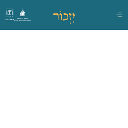
משרד הביטחון
מדינת ישראל
אגף משפחות, הנצחה ומורשת