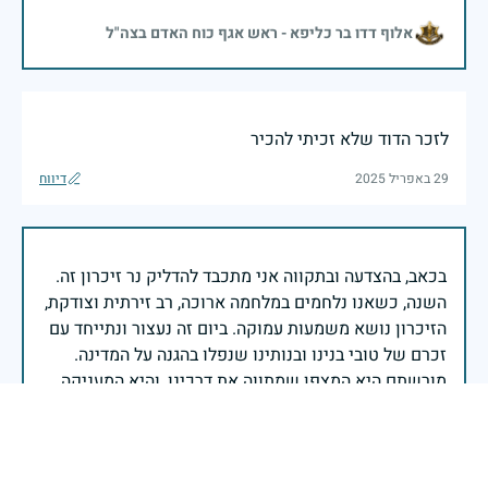
אלוף דדו בר כליפא - ראש אגף כוח האדם בצה"ל
לזכר הדוד שלא זכיתי להכיר
29 באפריל 2025
דיווח
בכאב, בהצדעה ובתקווה אני מתכבד להדליק נר זיכרון זה.
השנה, כשאנו נלחמים במלחמה ארוכה, רב זירתית וצודקת,
הזיכרון נושא משמעות עמוקה. ביום זה נעצור ונתייחד עם
זכרם של טובי בנינו ובנותינו שנפלו בהגנה על המדינה.
מורשתם היא המצפן שמתווה את דרכינו, והיא המעניקה
משפחות יקרות, אנו מרכינים ראשנו ומתחייבים שנעמוד