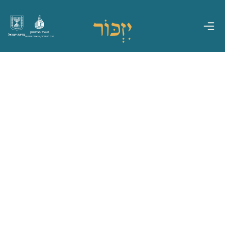
משרד הביטחון
מדינת ישראל
אגף משפחות, הנצחה ומורשת