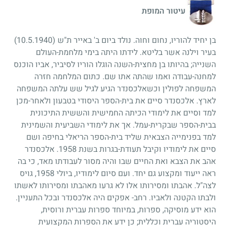
עיטור המופת
בן יחיד להוריו, נחום וחוה. נולד ביום ב' באייר ת"ש
(10.5.1940)
בעיר וילנה אשר בליטא. לידתו היתה בימי מלחמת-העולם
השנייה
;
בהיותו בן מחצית-השנה הוגלו הוריו לסיביר, אביו הוכנס
למחנה-עבודה ואמו שהתה אתו שם. כתום המלחמה חזרה
המשפחה לפולין וכשאלכסנדר הגיע לגיל שש עלתה המשפחה
לארץ. אלכסנדר סיים את בית-הספר היסודי בטבעון ולאחר-מכן
למד וסיים את לימודי הכיתה החמישית והששית התיכונית
בבית-הספר שבקרית-עמל. אך את לימודי השביעית והשמינית
למד בפנימייה הצבאית שליד בית-הספר הריאלי בחיפה ושם
סיים את לימודיו וקיבל תעודת-בגרות בשנת
1958
. אלכסנדר
אהב את הצבא ואת החיים שבו והיה מסור לעבודתו מאד, כי בה
ראה ייעוד ומקצוע גם יחד. ועם סיום לימודיו, ביולי
1958
, גויס
לצה"ל. אהבתו ומסירותו אלו לא גרעו מאהבתו ומסירותו לאשתו
ולבתו הקטנה ולאביו. רחב- אפקים היה אלכסנדר ובכל התעניין.
הוא ידע מוסיקה, ספרות, במיוחד ספרות עברית ורוסית,
היסטוריה עברית וכללית
;
כן ידע את הספרות המקצועית