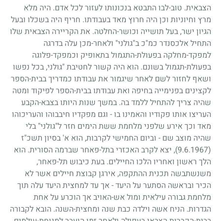
הצבאית. טוב-לבו התבטא בנכונותו לעזור לכל אדם. היה מלא
מרץ וחיוניות וכן היה חרוץ מאד בעבודתו. חריף היה בשכלו ובעל
הגיון ישר, בעל תושייה וכושר-החלטה. את הקריירה הצבאית שלו
התחיל אלכסנדר כמ"כ ב"גולני" ולאחר-מכן עלה בדרגה
למפקד-מחלקה בפעולת-התגמול בתאופיק וכמפקד-פלוגה
בפעולת-תגמול בשונם. הוא היה קשור לחטיבת "גולני, בכל נפשו
ושאף לחזור לשם לאחר שיגמור את עבודתו כמדריך בבית-הספר
לקצינים בפנימייה בחיפה ואת עבודתו בבית-הספר לפיקוד ומטה
שהיה צריך להתחיל ללמד בה. במשך שנות היותו בצבא-הקבע
העריצו אותו פקודיו והאמינו בו - וגם מפקדיו חיבבוהו והעריכוהו
מאד וכך אירע שלפני מלחמת ששת הימים חזר ל"גולני" בלי
שהיה מוצב שם - וביום החמישי לקרבות, הוא א' בסיון תשכ"ז
(9.6.1967)
, יצא לקרב האכזרי בתל-פאחר שברמה הסורית. הוא
הלך ראשון ואחריו הלכו החיילים. בעת כיבוש תל-פאחר,
משנשתבשה תכנית ההתקפה, אירגן קבוצת חיילים אשר לא
הכיר ובראשה הסתער על היעד - אך עד למחצית היעד עלה תוך
מלחמת גבורה עילאית ומול אש-האויב אך הוכרע על אחת
הגדרות. הניח אשה וילדה כבת שנה ומחצית-השנה. הובא לקבורה
בבית-הקברות הצבאי בעפולה ולאחר זמן הועבר למנוחת-עולמים