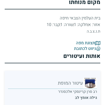
מקום מנוחתו
בית העלמין הצבאי חיפה
אזור: א
חלקה: 1
שורה: 1
קבר: 10
ת.נ.צ.ב.ה
תצוגת מפה
ניווט לכתובת
אותות ועיטורים
עיטור המופת
רב סרן קרינסקי אלכסנדר
גילה אומץ לב