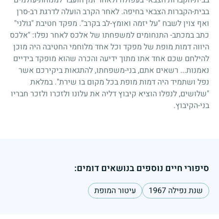
בבית-הקברות הצבאי בחיפה. לאחר הקרב הועלה לדרגת רב-סרן
ואף צוין לשבח "על יזמה ואומץ-לב בקרב". מפקד חטיבת "גולני"
כתב במכתב- התנחומים למשפחתו של אלכס לאחר נפלו: "אלכס
היווה דמות מופת של מפקד וכל אחד מלוחמי החטיבה היה מוכן
להילחם שכם אחד אתו מתוך ידיעה והכרה שהוא מופקד בידיים
נאמנות... רשאים אתם, בני-משפחתו, להתגאות ביקירכם אשר
נפל ושתמיד היה דמות מופת בכל מקום בו שירת". במלאת
"שלושים, לנפלו הוציא קיבוץ דליה את עלונו ולזכרו ולזכר חבריו
בני-הקיבוץ.
סיפורי חיים נוספים בנושאים דומים:
שנת נפילה 1967
עיטור המופת