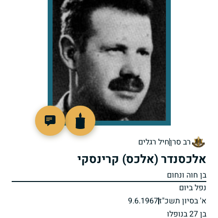
45733
רב סרן
חיל רגלים
אלכסנדר (אלכס) קרינסקי
בן חוה ונחום
נפל ביום
א' בסיון תשכ"ז
9.6.1967
בן 27 בנופלו