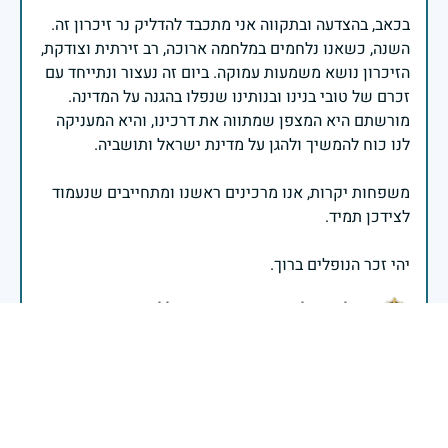
בכאב, בהצדעה ובתקווה אני מתכבד להדליק נר זיכרון זה.
השנה, כשאנו נלחמים במלחמה ארוכה, רב זירתית וצודקת,
הזיכרון נושא משמעות עמוקה. ביום זה נעצור ונתייחד עם
זכרם של טובי בנינו ובנותינו שנפלו בהגנה על המדינה.
מורשתם היא המצפן שמתווה את דרכינו, והיא המעניקה
משפחות יקרות, אנו מרכינים ראשנו ומתחייבים שנעמוד
יהי זכר הנופלים ברוך.
רב אלוף אייל זמיר - ראש המטה הכללי
איש יקר,בן יחיד למופת ,גיבור ללא חת ,מנהיג.
יצחק סורוקה
|
29 באפריל 2025
דיווח