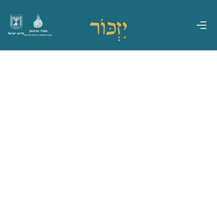
משרד הביטחון
מדינת ישראל
אגף משפחות, הנצחה ומורשת