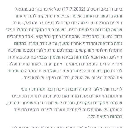
ביום ח' באב תשס"ב
(17.7.2002)
נפל אלעד בקרב בעמנואל
והוא בן עשרים-ואחת. אלעד הוביל את מחלקתו למרדף אחר
חוליית מחבלים שביצעה יום קודם-לכן פיגוע בעמנואל, שגבה
שבעה קורבנות ופצועים רבים. בשעת בוקר מוקדמת נתקלו חיילי
גדוד 'נחשון' במחבלים, שהסתתרו בתוך נחל קנא. אחד המחבלים
זוהה בוודאות והמרדף אחריו נמשך, עד שנורה ונהרג. במקום
התנהלו חילופי אש קשים, ובמהלכם נהרג אלעד ונפצעו שלושה
חיילים. הוא הובא למנוחות בבית-העלמין הצבאי בחיפה, בהותירו
אחריו הורים וזוג אחים תאומים - איתן ועידו. לאחר מותו הועלה
לדרגת סגן. בשורות הכיתוב האישי שעל מצבתו חקקה משפחתו
את המלים "גיבור של העולם, ילד עם חיוך של מלאכים".
לזיכרו של אלעד הופקה חוברת זיכרון ובה תמונות, קטעי
עיתונות המתארים את דמותו ואת נסיבות נפילתו וכן מכתבים
שכתבו מפקדים ופקודים, חברים לשירות ובני המשפחה. כמו-כן,
הוענקו על שמו מלגות לימודים ונערכו לזיכרו כנסים מדעיים
בתחום רפואת הלב.
מפקד הגדוד כתב: "אלעד, נפלת כאשר הובלת ביחד עם חייליך