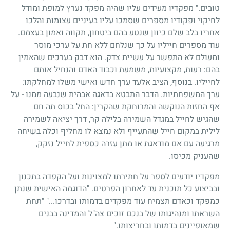
טובים." מפקדיו מעידים עליו שהיה מפקד נערץ למופת ומודל
לחיקוי ופקודיו מספרים שסמכו עליו בעיניים עצומות והלכו
אחריו בלב שלם כיוון שנטע בהם ביטחון, תקווה ואמון בעצמם.
עוד מספרים חייליו על כך שנלחם ללא חת על ערכי מוסר
ומעולם לא התפשר על עשיית צדק. הוא דבק בערכים שהאמין
בהם: רעות, מקצועיות, משמעת וכבוד האדם והנחיל אותם
לחייליו. בנוסף, הציב אלעד ערך חדש ואישי משלו למחלקתו:
ערך המשפחתיות. הדבר התבטא בדאגה אבהית שנבעה ממנו - על
אף החזות הנוקשה והמרוחקת שהקרין: החל בכוס תה חם
שהגיש לחייל במגדל השמירה בלילה קר, דרך יציאה לשמירה
לילית במקום חייל שהתעייף ולא נמצא לו מחליף וכלה בשיחה
מרגיעה עם אם מודאגת או מתן עזרה כספית לחייל נזקק,
שהעניק מכיסו.
מפקדיו יודעים לספר על חתירתו למצוינות ועל הקפדה בתכנון
ובביצוע כל תוכנית עד לאחרון הפרטים. "הדוגמה האישית שנתן
כמפקד וכאדם תצמיח עוד מפקדים בדמותו ובדרכו..." "תחת
השראתו ומנהיגותו של בנכם זוכים צה"ל והמדינה בבנים
שמאופיינים בדמותו ובחריצותו."