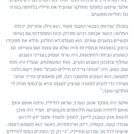
אלעד שימש כמפקד מחלקה שהוביל את חייליו בלחימה בטרור
נגד חוליות מפגעים.
במהלך שירותו הצבאי התבגר מאוד. הוא גילה אחריות, יכולת
החלטה, כושר אבחנה רגיש ומדויק וכוח התמודדות עם בעיות
וקשיים במצבים שונים. הוא מעולם לא התלונן, מילא את תפקידו
ברצון, בנאמנות ובמסירות והיה שלם עם עצמו ועם עשייתו. גם
כשהגיע הביתה לחופשות, היה טרוד ועסוק בענייני השבוע
שחלף ובתכנון השבוע הקרוב. אחד המשפטים, שעליו היה חוזר
שוב ושוב, היה "אנחנו צריכים חיילים טובים" וזאת יישם הלכה
למעשה
;
הוא השקיע מחשבה רבה, זמן ומאמצים והדיר שינה
מעיניו כדי להגיע למטרה שהציב לעצמו והיא ש"בסוף תהיה לי
מחלקה טובה."
אלעד היה מפקד אהוב ונערץ, שדאג לחייליו, טיפח אותם והפך
אותם ליחידה מגובשת וללוחמים מקצועיים. תמיד היה מוכן
להטות אוזן קשבת, לייעץ, לתמוך ולעודד ומנגד ידע לדרוש
עבודה קשה, הקפדה, דיוק ואיכפתיות, כאשר הוא משמש דוגמה
אישית לכל מה שדרש מחייליו, "כי רק כך הופכים בסוף לחיילים