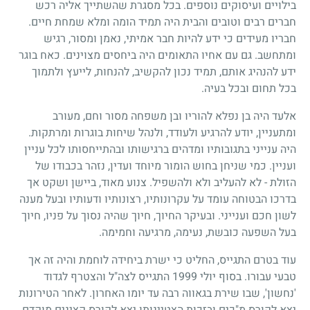
בילויים ועיסוקים נוספים. בכל מסגרת שהשתייך אליה רכש
חברים רבים וטובים והבית היה תמיד הומה ומלא שמחת חיים.
חבריו מעידים כי ידע להיות חבר אמיתי, נאמן ומסור, רגיש
ומתחשב. גם עם אחיו התאומים היה ביחסים מצוינים. כאח בוגר
ידע להנהיג אותם, תמיד נכון להקשיב, להנחות, לייעץ ולתמוך
בכל תחום ובכל בעיה.
אלעד היה בן נפלא להוריו ובן משפחה מסור וחם, מעורב
ומתעניין, יודע להרגיע ולעודד, ולנהל שיחות בוגרות ומרתקות.
היה ענייני בתגובותיו ומדהים ברגישותו ובהתייחסותו לכל עניין
ועניין. כמי שניחן בחוש הומור מיוחד ועדין, נזהר בכבודו של
הזולת - לא להעליב ולא ולהשפיל. צנוע מאוד, ביישן ושקט אך
בדרכו הבטוחה עומד על עקרונותיו, רצונותיו ודעותיו ובעל מענה
לשון חכם וענייני. ובעיקר החיוך, חיוך שהיה נסוך על פניו, חיוך
בעל השפעה כובשת, נעימה, מרגיעה וחמימה.
עוד בטרם התגייס, החליט כי ישרת ביחידה לוחמת והיה זה אך
טבעי עבורו. בסוף יולי
1999
התגייס לצה"ל והצטרף לגדוד
'נחשון', שבו שירת בגאווה רבה עד יומו האחרון. לאחר הטירונות
יצא לקורס מ"כים ובזכות הצטיינותו יצא לקורס קצינים מוקדם.