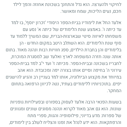
לחיקוי ולהערצה. הוא גדל והתחנך בשכונת אחוזה והפך לילד
חכם, נעים הליכות, שמח ומאושר.
אלעד החל את לימודיו בבית-הספר היסודי 'זכרון יוסף', בו למד
עד כיתה ו'. באמצע שנת הלימודים של כיתה א' נסע עם
משפחתו לאיווה סיטי שבארצות-הברית, שם המשיך ללמוד עד
סוף שנת הלימודים. הוא השתלב היטב במקום החדש - הן
בלימודים והן בחברת הילדים, ספג חוויות רבות ונהנה מאוד. בתום
אותה שנה חזרה המשפחה לארץ ואלעד שב למסגרת המוכרת,
לחבריו בשכונה ובבית-הספר. מכיתה ז' ועד י"ב למד בבית-הספר
עירוני ה' בחיפה וסיים אותו בצורה יפה ומכובדת. הוא אהב
במיוחד את מקצוע הביולוגיה, אותו למד בעניין רב והגיע להישגים
יפים. בתוכניותיו ללימודים בעתיד, נטה לכיוון הרפואה בתחום
המחקר.
בשעות הפנאי הרבה אלעד לעסוק בספורט ובפעילויות גופניות
שונות. הוא גם אהב מאוד לקרוא ונהנה מסוגים שונים ומגוונים
של ספרות: מדע בדיוני, פילוסופיה והגות, ספרי מתח
והרפתקאות. הוא ידע לנהל את זמנו והצליח לשלב בין לימודים,