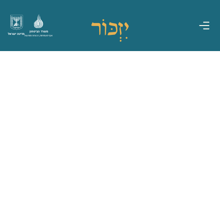
משרד הביטחון
מדינת ישראל
אגף משפחות, הנצחה ומורשת