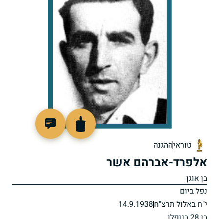
505358
טוראי
ההגנה
אלפרד-אברהם אשר
בן אוגן
נפל ביום
י"ח באלול תרצ"ח
14.9.1938
בן 28 בנופלו