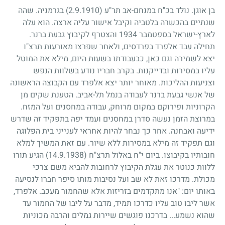
בן אוגן. נולד בכ"ח במנחם-אב תר"ע
(2.9.1910)
בגרמניה. שהה
שנתיים בהכשרה בלטביה וקיבל אישור עליה ארצה. הוא עלה
לארץ-ישראל בספטמבר
1934
והצטרף לקיבוץ גבעת ברנר.
תחילה עבד אלפרד בפרדסים, ולאחר שפרצו מאורעות תרצ"ו
יצא לשמירה וגם כאן, כבעבודתו בשעות היום, מילא את המוטל
עליו במסירות ובדייקנות. בקרב חבריו נודע בשלוות הנפש
וצניעות ההליכות. מאוחר יותר יצא אלפרד עם הקבוצה הראשונה
של אנשי גבעת ברנר לעבודה בנמל תל-אביב. הטענת שקים מן
הקרוניות ופירוקם במקום מרוחק, עבודה במחסנים ועל המזח.
במרוצת הזמן נעשה סדרן במחסנים ועמד יפה בתפקיד זה שדרש
ידיעה ואבחנה. אחר כך נבחר להיות אחראי לענייני בית הפלוגה
וגם תפקיד זה מילא במסירות ללא שיור. עם זאת המשיך למלא
חובותיו בקיבוצו. ביום י"ח באלול תרצ"ח
(14.9.1938)
הגיע תורו
ללוות כנוטר את עגלת הקיבוץ לרחובות להביא משם צרכי
מכולת. מדרכו זאת לא שב ועל נסיבות מותו סיפר חברו לנסיעה
באותו יום: "אנו מתקדמים בזריזות אלא שהחמור מעכב. אלפרד,
אשר ליבו טוב עליו כדרכו תמיד, מדבר על ליבו של החמור עד
שהוא נשמע... בדרכנו פוגשים שיירות גמלים והרבה מכוניות