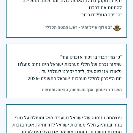
יקירכן חקוקים בלב האומה כולה, ומורשתם ממשיכה
יהי זכר הנופלים ברוך.
רב אלוף אייל זמיר - ראש המטה הכללי
שימור זכרם של חללי מערכות ישראל הינו נתיב פועלנו
יום הזיכרון לחללי מערכות ישראל התשפ"ו -2026
משרד הביטחון- אגף משפחות, הנצחה ומורשת
עוצמתה וחוסנה של ישראל נשענים מאז ומעולם על טובי
בניה ובנותיה, חללי מערכות ישראל לדורותיהן, אשר בזכות
מסירות נפשם ודבקותם במשימה אנו מצליחים לעמוד