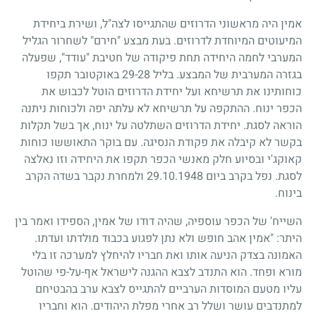
אמין היה מראשוני הדרוזים שהתגייסו לצה"ל, ושירת ביחידת
המיעוטים המיוחדת לדרוזים. בעת מבצע "חירם" לשחרור הגליל
המערבי לחמה היחידה תחת פיקודה של חטיבת "עודד", שפעלה
בגזרה המערבית של המבצע. בליל
28
-
29
באוקטובר תקפו
כוחותינו את תרשיחא ועל יחידת הדרוזים הוטל לכבוש את
הכפר ינוח. ההתקפה על תרשיחא לא עלתה יפה ולכוחות ניתנה
הוראה לסגת. יחידת הדרוזים השתלטה על ינוח, אך בשל תקלות
בקשר לא קיבלה את פקודת הנסיגה. עם בוקר התאוששו כוחות
קאוקג'י ובסיוע חלק מאנשי הכפר תקפו את היחידה וזו נאלצה
לסגת. נפל בקרב ביום
29.10.1948
ולמחרת נקבר בשדה הקרב
בינוח.
השייח' של הכפר עוספיה, שהיה דודו של אמין, הספידו ואמר בין
היתר: "אמין אהב חופש ולא נתן לפגוע בכבוד מולדתו ועדתו.
האמונה בצדק הניעה אותו ואת חבריו להיחלץ למערכה זו בלי
מורא ופחד. הוא התנדב לצבא ההגנה לישראל אף-על-פי שהוטל
עליו מטעם המוסדות הערביים להתגייס לצבא ערב בהבטיחם
למתנדבים עושר ושלל רב אחרי מפלת היהודים. הוא וחבריו