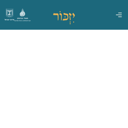
משרד הביטחון
מדינת ישראל
אגף משפחות, הנצחה ומורשת