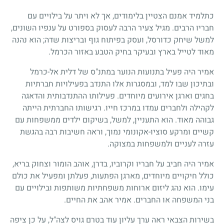
כתלמיד אמנם הצטיין בלימודים, אך לא ויתר על בילויים עם
חבריו הרבים. מגיל צעיר הרבה לעסוק בספורט על ענפיו השונים,
למשל שיחק כדורסל, ועסק בפיתוח גוף ובריצות שדה; הוא נהנה
מאוד לטייל בארץ ובעיקר בחיק הטבע באזור הכרמל.
אמיר היה פעיל בתנועות הנוער במתנ"ס של דלית אל-כרמל
ובתיכון שבו למד, ובמסגרות אלו התנדב בפעילויות חברתיות
בחגים וארגן אירועים מיוחדים. פעילותו ההתנדבותית והדאגה
לקהילה ולחברים עמדו במרכז חייו. רגישותו החברתית הייתה
גבוהה מאוד. הוא התעניין, למשל, בשיקום ילדים ממשפחות עם
קשיים ומרקע סוציו-אקונומי נמוך, וראה חשיבות רבה בהגשת
עזרה לעניים ולמשפחות במצוקה.
אמיר היה חביב על חבריו וקרוביו, בדרן, אוהב הומור וצחוק בריא,
כולל חיקויים מיוחדים, מארגן הפתעות, פעלתן ומפעיל את כולם
עימו. הוא נהג ליזום ארוחות משפחתיות משותפות ובילויים עם
בני המשפחה או החברים. אמיר אהב את החיים.
בשירות הצבאי ראה ערך עליון עוד בטרם גויס לצה"ל, על כן ציפה