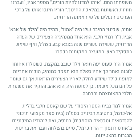
משפחתו החם. "איתו למדנו להיות הורים," מספר אביו, "ועברנו
חוויות ראשונות במלאכת החינוך." הוריו חינכו אותו על ברכי
הערכים הנעלים על פי האמונה הדרוזית.
אמיר, שכינוי החיבה שלו היה "אמור", תמיד היה "הילד של אבא".
אביו, ד"ר רמזי חלבי, הוא אחד ממנהיגיה הצעירים של העדה
הדרוזית, ששירת עשרים שנה בצבא קבע בצה"ל, ואף שימש
בתפקיד ראש המועצה המקומית בכפרו.
אמיר היה פעוט יפה תואר וילד שובב במקצת. כשנולדו אחותו
לובנה ואחר כך אחיו סאלח הוא תפקד כמנהיג, הוכיח אחריות
למופת כילד שיודע לחלק לאחיו הצעירים הוראות אך גם שומר
עליהם מכל משמר. בן למופת היה, הוא אהב והוקיר את משפחת
חלבי המצומצמת והרחבה.
אמיר למד בבית הספר היסודי על שם קאסם חלבי בדלית
אל-כרמל, בחטיבת הביניים בסמ"ת (בית ספר מקצועי תיכוני
להנדסאים וטכנאים מוסמכים) בחיפה, ואת לימודיו התיכוניים
ב"אורט רונסון – הר הכרמל", סיים בהצלחה ועבר את בחינות
הבגרות בהצטיינות.