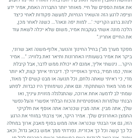
את אמות הספים של חיי. מאוחר יותר התבררה האמת, אמיר ידע
וציפה לרגע הזה והשאיר הנחיות, למעשה פקודות לאחי כיצד
לנהוג ברגע הקריטי: '... למות יפה וגאה!'... כשנה לאחר מכן,
הלכה מונה אשתי בעקבות אמיר, משום שלא יכלה לשאת עוד
את החיים אחריו."
מפקד מערך מג"ן בחיל החינוך והנוער, אלוף-משנה זאב שרוני,
ביקר את אמיר בשעותיו האחרונות ותיאר זאת בלוויה: "... אמיר
היקר... ניגשתי אליך, אמנם לא יכולת ממש לדבר, אבל קיבלת
אותי, כמו תמיד, בחיוך האופייני לך. דיברתי איתך קצת, לא יותר
מדי, כי ראיתי שאתה נלחם, וכל תנועה או מבט קשים לך מאוד,
אז מהר מאוד השתתקתי. וגם אתה, נשימותיך היו כבדות. לפתע
שמתי לב לדמעה אחת ארוכה, שהתגלגלה מזווית עיניך, ואו
הבנתי שלמרות האופטימיות והכוח הבלתי אפשרי והעל-נפשי
שלך, אתה מבין. אתה מבין שכנראה אתה אוסף את חלקיקי
החמצן האחרונים שלך. אמיר היקר, אני צרבתי במוחי את הרגע
הזה, גם אני הבנתי שכנראה אתה ממש בסוף מאבק ארוך במחלה
כל כך קשה וכל כך אכזרית. נפרדתי ממך אמש בכאב גדול, וכאב
עמוק. אני רוצה להודות בשם המשפחה ובשם החברים לכל מי