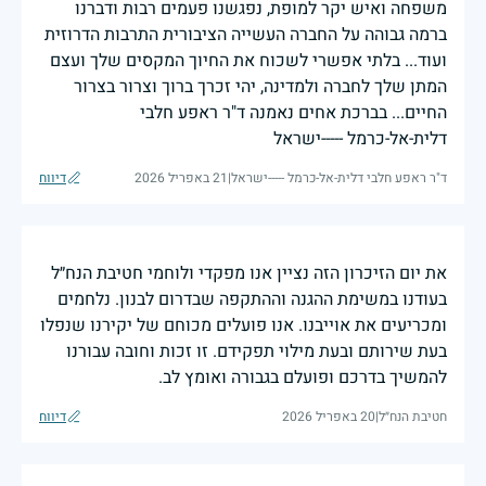
משפחה ואיש יקר למופת, נפגשנו פעמים רבות ודברנו
ברמה גבוהה על החברה העשייה הציבורית התרבות הדרוזית
ועוד... בלתי אפשרי לשכוח את החיוך המקסים שלך ועצם
המתן שלך לחברה ולמדינה, יהי זכרך ברוך וצרור בצרור
החיים... בברכת אחים נאמנה ד"ר ראפע חלבי
דלית-אל-כרמל -----ישראל
ד"ר ראפע חלבי דלית-אל-כרמל -----ישראל
|
21 באפריל 2026
דיווח
את יום הזיכרון הזה נציין אנו מפקדי ולוחמי חטיבת הנח״ל
בעודנו במשימת ההגנה וההתקפה שבדרום לבנון. נלחמים
ומכריעים את אוייבנו. אנו פועלים מכוחם של יקירנו שנפלו
בעת שירותם ובעת מילוי תפקידם. זו זכות וחובה עבורנו
להמשיך בדרכם ופועלם בגבורה ואומץ לב.
חטיבת הנח״ל
|
20 באפריל 2026
דיווח