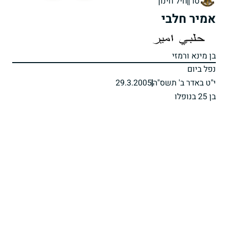
סרן
חיל חינוך
אמיר חלבי
בן מינא ורמזי
נפל ביום
י"ט באדר ב' תשס"ה
29.3.2005
בן 25 בנופלו