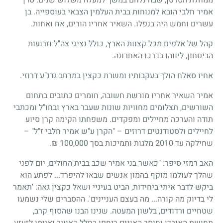
אמיר חלבי הובא למנוחות בבית העלמין הצבאי בעוספייה. בן
עשרים וחמש היה בנפלו. השאיר אחריו הורים, אח ואחות.
קהל של אלפים מכל קצוות הארץ, כולל נציגי צה"ל וזרועות
הביטחון, ליווהו בדרכו האחרונה.
אחיו סאלח הולך בעקבותיו ומשרת כקצין במרחב גדנ"ע דרוזי.
אמיר השאיר אחריו מורשת חשובה, חומרים כתובים בתחום
השורשים, תצלומים מחוויות שונות שעבר בארץ ובחו"ל ומכתבי
תודה והערכה מחיילים ומפקדים. משפחתו הקימה קרן סיוע
לחיילים ולסטודנטים דרוזים – "הקרן ע"ש אמיר חלבי ז"ל" –
שחילקה עד 2010 מלגות ותמיכות בסך 100,000 ₪.
האב רמזי סיפר: "כאשר בני אמיר שכב בבית החולים, יום לפני
שהלך לעולמו מוקף בהמון אנשים שבאו להיפרד... לפתע הוא
ביקש לדבר איתי ביחידות, הביט בעיניי ושאל כקצין גאה: 'תאמר
לי בדיוק מה קורה... מה בעצם העניינים'. ההסברים שלי נשמעו
שטחיים ורדודים, בלשון המעטה. שנינו הבנו שהסוף קרב,
תחושת האובדן וחוסר האונים ריחפו בחלל האוויר ואיימו לזעזע