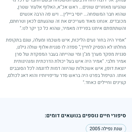
שהגיעו מאזורים שונים... ראש אכ"א, האלוף אלעזר שטרן,
שהוא חבר המשפחה... יוסי ביילין... ויש פה הרבה אנשים
מכובדים. אנחנו מאוד מעריכים את זה שהגעתם לכאן וטרחתם,
והשתתפתם איתנו בפרידה מאמיר, שהוא כל כך יקר לנו."
"אמיר היה בחור נעים הליכות, איש משכמו ומעלה, שגם בתקופת
מחלתו לא הפסיק לחייך," ספדה לו סגנית-אלוף שולה גילט,
סגנית מפקד מערך מג"ן ומי שהייתה בעבר המפקדת של סרן
אמיר חלבי. "אמיר היה איש בעל יכולת הדרכתית ומנהיגותית
יוצאת דופן, איש אשכולות שהיווה דמות לדוגמה לכל הסובבים
אותו. הטיפול בפרט היה בראש סדר עדיפויותיו והוא דאג לכולם,
קצינים וחיילים כאחד."
סיפורי חיים נוספים בנושאים דומים:
שנת נפילה 2005