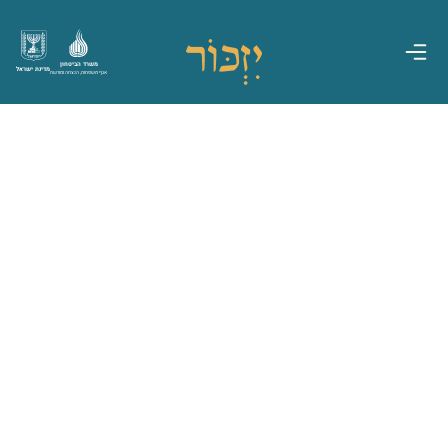
משרד הביטחון
מדינת ישראל
אגף משפחות, הנצחה ומורשת