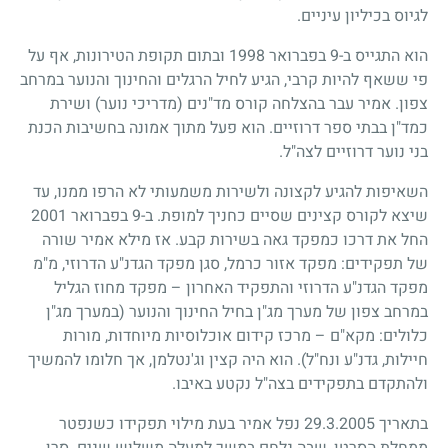
לגיוס בכיליון עיניים.
הוא התגייס ב-9 בפברואר 1998 ובתום תקופת הטירונות, אף על
פי ששאף להיות קרבי, הגיע לחיל הרגלים והחינוך והנוער במרחב
צפון. אמיר עבר בהצלחה קורס מד"נים (מדריכי נוער) ושירת
כמד"ן בבתי ספר דרוזיים. הוא פעל מתוך אמונה בחשיבות הכנת
בני נוער דרוזיים לצה"ל.
השאיפות להגיע לקצונה ולשירות משמעותי לא הרפו ממנו, עד
שיצא לקורס קצינים שסיים כחניך למופת. ב-9 בפברואר 2001
החל את דרכו כמפקד גאה בשירות קבע. אז מילא אמיר שורה
של תפקידים: מפקד אזור כרמל, סגן מפקד הגדנ"ע הדרוזי, מ"מ
מפקד הגדנ"ע הדרוזי והתפקיד האחרון – מפקד מחוז הגליל
במרחב צפון של מערך מג"ן בחיל החינוך והנוער (במערך מג"ן
כלולים: מקא"ם – מרכז קידום אוכלוסיות מיוחדות, מורות
חיילות, גדנ"ע ונח"ל). הוא היה קצין וג'נטלמן, אך חלומו להמשיך
ולהתקדם בתפקידים בצה"ל נקטע באיבו.
בתאריך 29.3.2005 נפל אמיר בעת מילוי תפקידו כשנפטר
ממחלת הסרטן, שבה נלחם במשך למעלה משלוש שנים. סרן