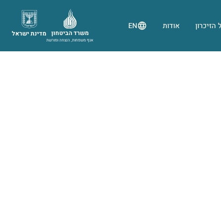
 הזיכרון
אודות
EN
משרד הביטחון
מדינת ישראל
אגף משפחות, הנצחה ומורשת