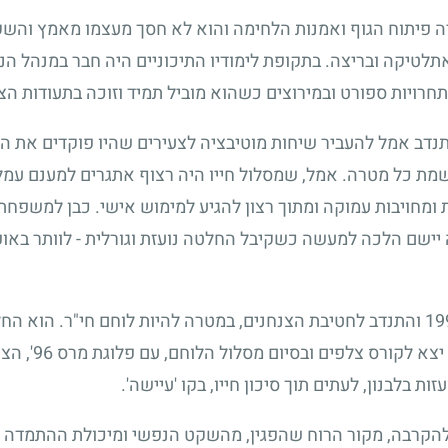
יה פיתוח הגוף ואמנות הלחימה והוא לא חסך מעצמו מאמץ והש
תלטיקה ובריצה. בתקופת לימודיו התיכוניים היה חבר במנהל הנו
חרויות ספורט ובמירוצים כשהוא מוביל תמיד וזוכה בתעודות הצ
נדב אמל להעביר שיחות מוטיבציה לצעירים שהיו פוקדים את ה
מת כל מטרה. אמל, שמסלול חייו היה רצוף אתגרים למענם עמל 
ומחויבות עמוקה ומתוך רצון להגיע למימוש אישי. כבן למשפחת
יישם הלכה למעשה כשקיבל החלטה נועזת וגורלית - לוותר באופ
19
והתנדב לחטיבת הצנחנים, במטרה להיות לוחם חי"ר. הוא הח
יצא לקורס צלפים ובסיום מסלול הלוחם, עם פלוגת מרס
96
', הצ
ת בלבנון, לעתים תוך סיכון חייו, בקו 'עיישה'.
הקרבה, מקור הרוח שהפגין, מהשקט הנפשי ומיכולת ההתמדה שב