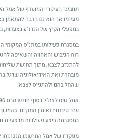
תחביבו העיקרי והמועדף של אמל ה
מעייניו אך הוא גם הרבה להתאמן בא
במפעלי הקיץ של הגדנ"ע בצעדות, בת
במסגרת פעילותו במתנ"ס המקומי הת
רוח הגיבוש והאחווה והשאיפה להגש
להתנדב לצבא, מתוך תחושת שליחות 
מובחרת ואת האידיאולוגיה שדגל בה 
שהחל בהם ולהתגייס לצבא.
אמל גויס לצה"ל בסוף חודש מרס
96
עבר טירונות ואימון מתקדם. בהמשך 
במסגרתה ביצע פעילויות מבצעיות נועזו
מפקדיו של אמל התרשמו מנכונותו ל