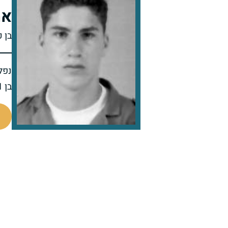
אמ
בן 
נפל 
בן 21 בנופלו
515278