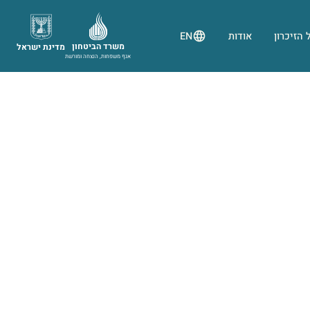
 הזיכרון
אודות
EN
משרד הביטחון
מדינת ישראל
אגף משפחות, הנצחה ומורשת