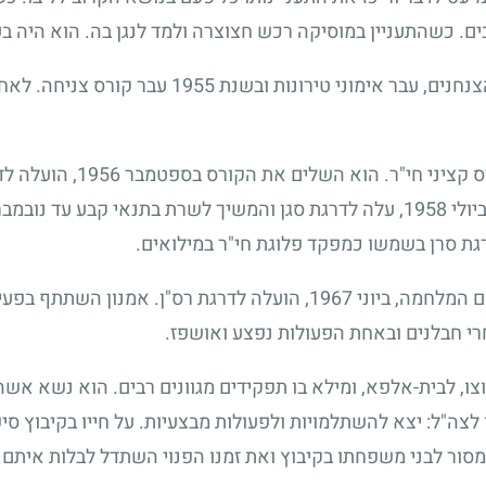
. כשהתעניין במוסיקה רכש חצוצרה ולמד לנגן בה. הוא היה בעל
נחנים, עבר אימוני טירונות ובשנת
1955
עבר קורס צניחה. לאחר
ס קציני חי"ר. הוא השלים את הקורס בספטמבר
1956
, הועלה ל
יולי
1958
, עלה לדרגת סגן והמשיך לשרת בתנאי קבע עד נובמב
גת סרן בשמשו כמפקד פלוגת חי"ר במילואים.
 המלחמה, ביוני
1967
, הועלה לדרגת רס"ן. אמנון השתתף בפעי
י חבלנים ובאחת הפעולות נפצע ואושפז.
, לבית-אלפא, ומילא בו תפקידים מגוונים רבים. הוא נשא אשה ו
יו לצה"ל: יצא להשתלמויות ולפעולות מבצעיות. על חייו בקיבוץ ס
ה מסור לבני משפחתו בקיבוץ ואת זמנו הפנוי השתדל לבלות איתם.