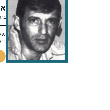
אמ
בן 
נפל 
בן 46 בנופלו
510357