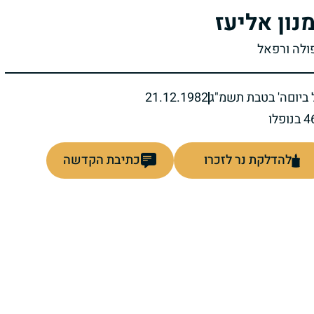
נון אליעז
פולה ורפאל
ביום
ה' בטבת תשמ"ג
21.12.1982
להדלקת נר לזכרו
כתיבת הקדשה