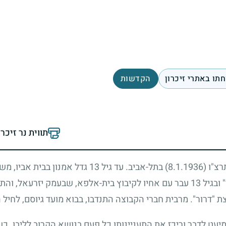
תו באתרי זיכרון
הקדשות
תווית נר זיכר
תרצ"ו
(8.1.1936)
בתל-אביב. עד גיל
13
גדל אמנון בבית אביו, מש
 ובגיל
13
עבר עם אחיו לקיבוץ בית-אלפא, שבעמק יזרעאל, והתחנ
צת "דרור". מרבית חברי הקבוצה התנדבו, בבוא מועד גיוסם, לחיל 
 מיעט לדבר וריכז את התעניינותו כל פעם בנושא הקרוב לליבו. 