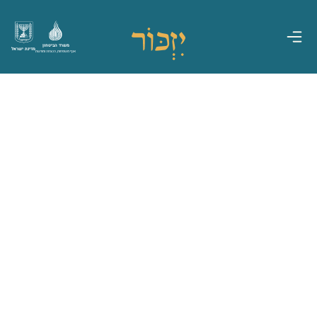
משרד הביטחון
מדינת ישראל
אגף משפחות, הנצחה ומורשת