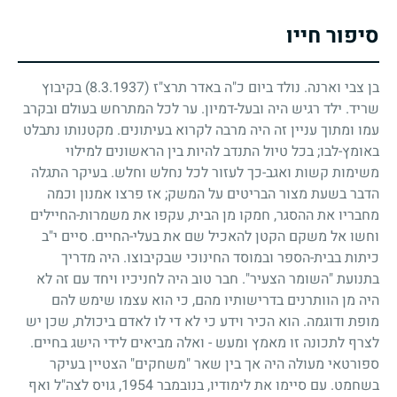
סיפור חייו
בן צבי וארנה. נולד ביום כ"ה באדר תרצ"ז
(8.3.1937)
בקיבוץ
שריד. ילד רגיש היה ובעל-דמיון. ער לכל המתרחש בעולם ובקרב
עמו ומתוך עניין זה היה מרבה לקרוא בעיתונים. מקטנותו נתבלט
באומץ-לבו
;
בכל טיול התנדב להיות בין הראשונים למילוי
משימות קשות ואגב-כך לעזור לכל נחלש וחלש. בעיקר התגלה
הדבר בשעת מצור הבריטים על המשק
;
אז פרצו אמנון וכמה
מחבריו את ההסגר, חמקו מן הבית, עקפו את משמרות-החיילים
וחשו אל משקם הקטן להאכיל שם את בעלי-החיים. סיים י"ב
כיתות בבית-הספר ובמוסד החינוכי שבקיבוצו. היה מדריך
בתנועת "השומר הצעיר". חבר טוב היה לחניכיו ויחד עם זה לא
היה מן הוותרנים בדרישותיו מהם, כי הוא עצמו שימש להם
מופת ודוגמה. הוא הכיר וידע כי לא די לו לאדם ביכולת, שכן יש
לצרף לתכונה זו מאמץ ומעש
-
ואלה מביאים לידי הישג בחיים.
ספורטאי מעולה היה אך בין שאר "משחקים" הצטיין בעיקר
בשחמט. עם סיימו את לימודיו, בנובמבר
1954
, גויס לצה"ל ואף