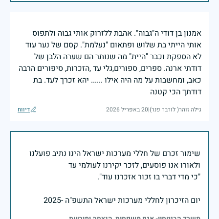
אמנון בן דודי ה"גבוה". אהבת ללזרוק אותי גבוה ולתפוס
אותי הייתי בת שלוש ופתאום "נעלמת". קסם של נער עוד
לא הספקת וכבר "היית" מה שנותר הם שערה הלבן של
דודתי ארנה. ספרים, ספורים,גלי עד ,הזכרות, סיפורים הרבה
כאב, ומחשבות על מה היה אילו ...... יהא זכרך לעד. בת
דודתך הכי קטנה
גילה זוהר( לורבר פנר)
|
20 באפריל 2026
דיווח
שימור זכרם של חללי מערכות ישראל הינו נתיב פועלנו
יום הזיכרון לחללי מערכות ישראל התשפ"ה -2025
משרד הביטחון- אגף משפחות, הנצחה ומורשת