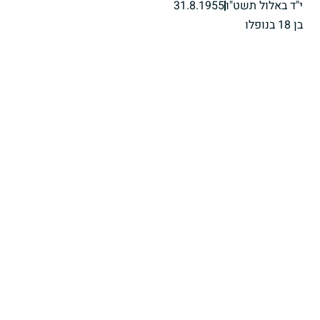
י"ד באלול תשט"ו
31.8.1955
בן 18 בנופלו