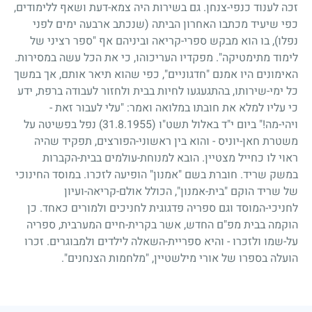
זכה לענוד כנפי-צנחן. גם בשירות היה צמא-דעת ושאף ללימודים,
כפי שיעיד מכתבו האחרון הביתה (שנכתב ארבעה ימים לפני
נפלו), בו הוא מבקש ספרי-קריאה וביניהם אף "ספר רציני של
לימוד מתימטיקה". מפקדיו העריכוהו, כי את הכל עשה במסירות.
האימונים היו אמנם "חדגוניים", כפי שהוא תיאר אותם, אך במשך
כל ימי-שירותו, בהתגעגעו לחיות בבית ולחזור לעבודה ברפת, ידע
כי עליו למלא את חובתו במלואה ואמר: "עלי לעבור זאת
-
ויהי-מה!" ביום י"ד באלול תשט"ו
(31.8.1955)
נפל בפשיטה על
משטרת חאן-יוניס
-
והוא בין ראשוני-הפורצים, תפקיד שהיה
ראוי לו כחייל מצטיין. הובא למנוחת-עולמים בבית-הקברות
במשק שריד. חוברת בשם "אמנון" הופיעה לזכרו. במוסד החינוכי
של שריד הוקם "בית-אמנון", הכולל אולם-קריאה-ועיון
לחניכי-המוסד וגם ספריה פדגוגית לחניכים ולמורים כאחד. כן
הוקמה בבית מפ"ם החדש, אשר בקרית-חיים המערבית, ספריה
על-שמו ולזכרו
-
והיא ספריית-השאלה לילדים ולמבוגרים. זכרו
הועלה בספרו של אורי מילשטיין, "מלחמות הצנחנים".