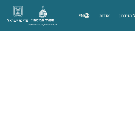
 הזיכרון
אודות
EN
משרד הביטחון
מדינת ישראל
אגף משפחות, הנצחה ומורשת