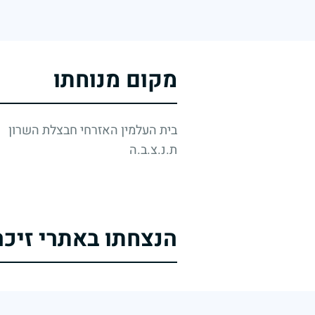
מקום מנוחתו
בית העלמין האזרחי חבצלת השרון
ת.נ.צ.ב.ה
הנצחתו באתרי זיכר