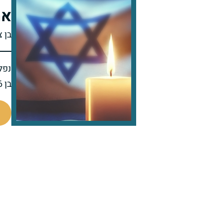
אמ
בן 
נפל 
בן 46 בנופלו
513001