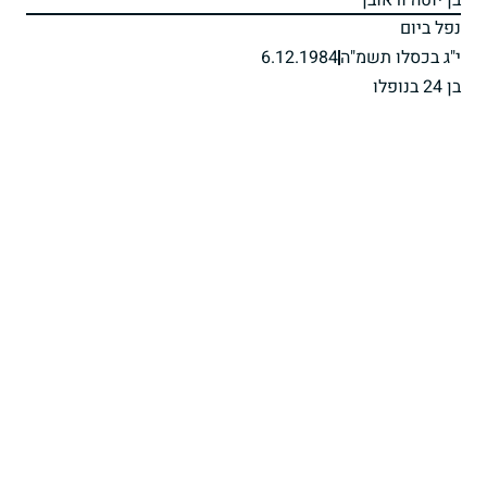
בן יוטה וראובן
נפל ביום
י"ג בכסלו תשמ"ה
6.12.1984
בן 24 בנופלו