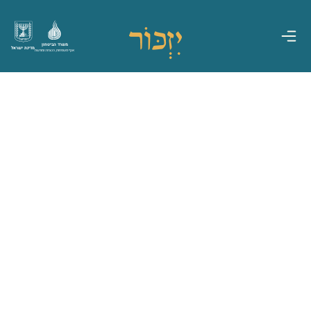
משרד הביטחון
מדינת ישראל
אגף משפחות, הנצחה ומורשת