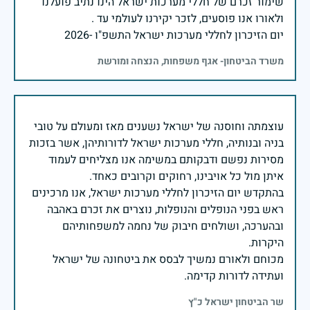
שימור זכרם של חללי מערכות ישראל הינו נתיב פועלנו
יום הזיכרון לחללי מערכות ישראל התשפ"ו -2026
משרד הביטחון- אגף משפחות, הנצחה ומורשת
עוצמתה וחוסנה של ישראל נשענים מאז ומעולם על טובי
בניה ובנותיה, חללי מערכות ישראל לדורותיהן, אשר בזכות
מסירות נפשם ודבקותם במשימה אנו מצליחים לעמוד
בהתקדש יום הזיכרון לחללי מערכות ישראל, אנו מרכינים
ראש בפני הנופלים והנופלות, נוצרים את זכרם באהבה
ובהערכה, ושולחים חיבוק של נחמה למשפחותיהם
מכוחם ולאורם נמשיך לבסס את ביטחונה של ישראל
ועתידה לדורות קדימה.
שר הביטחון ישראל כ"ץ