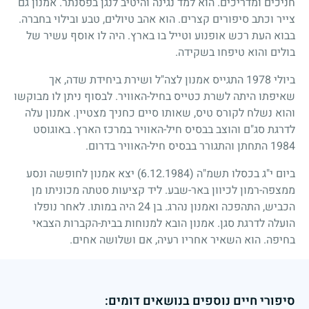
חניכים ומדריכים. הוא למד נגינה והיטיב לנגן בפסנתר. אמנון גם
צייר וכתב סיפורים קצרים. הוא אהב טיולים, טבע ובילוי בחברה.
בבוא העת רכש אופנוע וטייל בו בארץ. היה לו אוסף עשיר של
בולים והוא טיפחו בשקידה.
ביולי
1978
התגייס אמנון לצה"ל ושירת ביחידת שדה, אך
שאיפתו היתה לשרת כטייס בחיל-האוויר. לבסוף ניתן לו מבוקשו
והוא נשלח לקורס טיס, שאותו סיים כחניך מצטיין. אמנון עלה
לדרגת סג"ם והוצב בבסיס חיל-האוויר במרכז הארץ. באוגוסט
1984
התחתן והתגורר בבסיס חיל-האוויר בדרום.
ביום י"ג בכסלו תשמ"ה
(6.12.1984)
יצא אמנון לחופשה ונסע
ממצפה-רמון לכיוון באר-שבע. ליד קציעות סטתה מכוניתו מן
הכביש, התהפכה ואמנון נהרג. בן
24
היה במותו. לאחר נופלו
הועלה לדרגת סגן. אמנון הובא למנוחות בבית-הקברות הצבאי
בחיפה. הוא השאיר אחריו רעיה, אם ושלושה אחים.
סיפורי חיים נוספים בנושאים דומים: