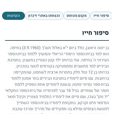
סיפור חייו
מקום מנוחתו
הנצחתו באתרי זיכרון
הקדשות
סיפור חייו
בן יוטה וראובן, נולד ביום י"א באלול תש"ך
(3.9.1960)
בחיפה.
הוא למד בבית-הספר היסודי הריאלי והמשיך ללמוד בבית-הספר
העירוני ה' בחיפה. עוד בהיותו ילד קטן הצטיין בחשבון. בחטיבת
הביניים למד מחשבים ומתמטיקה בקורסים לנוער בטכניון.
בהיותו בן
12
נטל חלק בתחרות ארצית לשחמט, שהתקיימה
ברחובות. עם סיום לימודיו בחטיבת הביניים בחר אמנון ללמוד
בבית-ספר נסיוני פתוח, ובשנת לימודים אחת הספיק ללמוד
חומר של שנתיים. בגיל
16
עבר לפנימייה של בית-הספר החקלאי
"יד נתן" בעכו, שם סיים את לימודיו כתלמיד מצטיין וקיבל תואר
הנדסאי מים וקרקע. בתקופת לימודיו בבית-הספר השתייך
לתנועת הצופים ומילא בה תפקידים של מדריך ומרכז שכבת