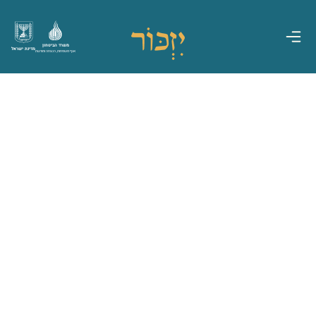
משרד הביטחון
מדינת ישראל
אגף משפחות, הנצחה ומורשת