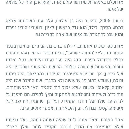
אנדועלם באמהרית פירושו עולם אחד, והוא אכן היה כל עולמה
של אימו.
בשנת 2005, כאשר היה בן שלוש, עלה עם משפחתו ארצה
במסע מפרך. כילד, הוא גדל בראשון לציון. בנעוריו הוריו נפרדו
והוא עבר להתגורר עם אימו ועם אחיו בקריית גת.
אנדו, כפי שכינו אותו חבריו, למד בחטיבת הביניים ובתיכון בכפר
הנוער החקלאי "מקווה ישראל", בבית הספר הדתי, ואהב ספורט
בכלל וכדורגל בפרט. הוא היה נער נעים הליכות, בעל מידות
טובות ואישיות שמשרה שלווה. הרושם הראשוני שהקרין היה
של ביישן, אך חבריו מהפנימייה העידו שבמחיצתם היה פתוח
ונוכח, ושנודע בתור מי ש"עושה ולא מדבר". שם החיבה שלו היה
"סנטה קלאוס" משום שלא יכול היה להגיד "לא" לבקשותיהם,
היה נדיב ולעיתים נהג לקנות ממתקים ומיץ לכולם. הם סיפרו על
לב הזהב שלו ועל חיוכו התמידי, ועל כך שתמיד התייצב לכל
משימה, קטנה כגדולה, ובין השאר היה מספר את שיערם.
אחד ממוריו תיאר אותו כ"מי שהיה נשמה גבוהה, בעל צניעות
שלא מאפיינת את הדור, ושהיה מקפיד לומר שילך לצה"ל