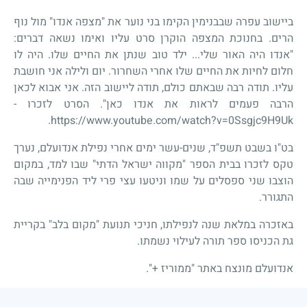
ביישוב עפרה שבבנימין הקימו בני נוער את "מצפה אנדו" מול נוף
הרים. בחנוכת המצפה הוקרן סרט עליו ואימו נשאה דברים:
"אנדו היה האור שלי... ילד טוב שנתן את החיים שלו. היה לו
חלום לחיות את החיים שלו אחרי השחרור. יום ולילה אני חושבת
עליו. תודה רבה שבאתם כולם, תודה ליישוב הזה. אני אבוא לכאן
הרבה פעמים לראות את אנדו כאן". הסרט לזכרו -
.
https://www.youtube.com/watch?v=0Ssgjc9H9Uk
בט"ו בשבט תשפ"ד, שנים-עשר ימים אחרי נפילת אנדועלם, נערך
טקס לזכרו בבית הספר "מקווה ישראל הדתי" שבו למד, במקום
הוצבו שני ספסלים על שמו וניטעו עצי פרי ליד הפנימייה שבה
התגורר.
באזכרה במלאת שנה לנפילתו, חניכי תנועת "מקום בלב" בקריית
גת הכניסו ספר תורה לעילוי נשמתו.
אנדועלם מונצח באתר "ממוריז +".