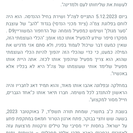
לעשות את שליחותו לעם ולמדינה".
ביום 5.12.2023 התגייס לצה"ל ושירת בחיל ההנדסה
.
הוא היה
לוחם בפלוגת צמ"ה (ציוד מכני הנדסי) בגדוד "להב" של עוצבת
"סער מגולן" ושימש כמפעיל מומחה של הדחפור המשוריין
D9
.
מפקדו סיפר שידע להפעיל אותו כמו אומן: "הכלי העוצמתי הזה,
שאין כמעט דבר שיכול לעמוד בפניו, ולא סתם אני מדגיש את
המילה כמעט, כי כדי שהכלי הזה יהפוך להיות הכלי העוצמתי
שהוא, הוא צריך מפעיל שיהפוך אותו לכזה. אתה היית אותו
מפעיל שלימד אותי שעוצמתו של צה"ל היא לא בכליו אלא
באנשיו".
במחלקה ובפלוגה אהבו אותו מאוד, והוא תמיד דאג לחבריו והיה
הראשון להתנדב לכל משימה. חברו תיאר אותו כ"אחד הגברים,
חייל מסור למקצוע".
בשבת כ"ב בתשרי, שמחת תורה תשפ"ד, 7 באוקטובר 2023,
בשעה שש וחצי בבוקר, פתח ארגון הטרור חמאס במתקפת פתע
על ישראל. בחסות ירי מסיבי של טילים ורקטות מרצועת עזה
לאזורים נרחבים בארץ חדרו אלפי מחבלים – יבשתית, ימית