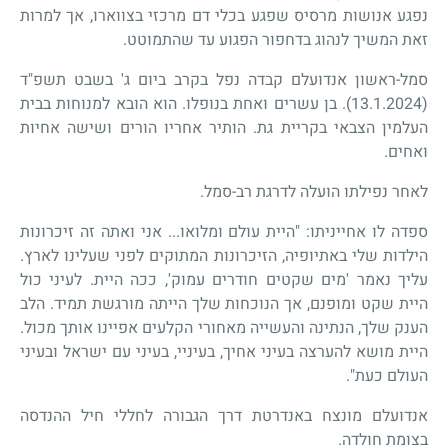
נפגע אנושות מרסיס שפגע בכלי דם מרכזי בצווארו, אך למרות
זאת המשיך לנהוג בדחפור הפגוע עד שהתמוטט.
סמל-ראשון אנדועלם קבדה נפל בקרב ביום ג' בשבט תשפ"ד
(13.1.2024). בן עשרים ואחת בנופלו. הוא הובא למנוחות בבית
העלמין הצבאי בקריית גת. הותיר אחריו הורים ושישה אחיות
ואחים
.
לאחר נפילתו הועלה לדרגת רב-סמל
.
ספדה לו אחייניתו: "היית עולם ומלואו... אני ואתה זה זיכרונות
הילדות שלי באתיופיה, הזיכרונות המתוקים לפני שעלינו לארץ.
עליך נאמר 'מים שקטים חודרים עמוק', ככה היית. לעיני כול
היית שקט ומופנם, אך הנוכחות שלך הייתה מורגשת תמיד. הלב
הענק שלך, הנתינה והעשייה מאחורי הקלעים אפיינו אותך מכול.
היית מושא להערצה בעיני אחיך, בעיניי, בעיני עם ישראל ובעיני
העולם כעת"
.
אנדועלם מונצח באנדרטת דרך הגבורה לחללי חיל ההנדסה
בצומת חולדה.