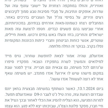
ואווירית, והחלו במתקפה רצחנית על יישובי עוטף עזה ועל
שדרות, אופקים ונתיבות, על מְבַלי מסיבות טבע סמוך לקיבוצים
רעים ונירים, על בסיסי צה"ל ועל העוברים בדרכים באזור.
המחבלים רצחו כשמונה-מאות אזרחים בבתיהם, במכוניותיהם,
אחרי שביצעו בהם פשעים כבדים. חטפו לרצועת עזה מאות
ישראלים והחריבו, בזזו והעלו באש בתים ורכוש. מאות חיילים,
שוטרים, אנשי כוחות הביטחון וחברי כיתות הכוננות המקומיות
נפלו בקרב. בבוקר זה החלה מלחמה.
אנדועלם, שהיה אמור לצאת לחופשת שחרור, גויס מייד
למילואים והמשיך לשרת בתפקידו הצבאי. מפקדיו סיפרו
ש"נרתם לכל משימה, גם צבאית וגם חברית. צריך לסגור שבת
במקום מישהו שיש לו אירוע? אנדו מתנדב. יש משימה שאף
אחד לא רוצה לעשות? אנדו עושה".
ביום 13.1.2024, כאשר השתתף במשימה מבצעית בחאן יונס
שבדרום רצועת עזה, נורה טיל נ"ט לעבר ה
-
D9
שאנדועלם תפעל.
למרות הפגיעה, הוא הצליח להסיג את הכלי לאחור ובכך הציל את
חיי חברו, מפקד פלוגת הצמ"ה, שבזכותו יצא ללא פגע. הוא עצמו