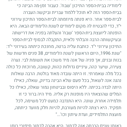
לימודיה בבית-הספר התיכון 'שבח'. כעבור זמן-מה הבינה כי
בבית-הספר הזה לא תוכל ללמוד עברית וביקשה העברה
לבית-ספר אחר. היא פנתה מיוזמתה לבית-הספר התיכון עירוני
י"ד, כדי להבטיח לה מקום לימודים לשנת הלימודים הבאה. היא
הופנתה ליועצת בית-הספר 'שבח' והעלתה בפניה את דרישתה
ובעיקשותה הרבה והבלתי נלאית, התקבלה לבסוף לבית-הספר
התיכון עירוני י"ד. כותבת עליה ברטה, מחנכת כיתתה בעירוני י"ד:
"שנת
1996
, היום הראשון לשנת הלימודים,
38
פנים חדשות של
בנות ובנים, אך פניה של אנה מיד משכו את תשומת לבי. נערה
צעירה, שיער כהה, עיניים גדולות כהות, קשובה, מרוכזת כל כולה
בכל מלה שאמרתי. זו היתה עובדה מאוד בולטת. הרבה שאלות
נהגה אנה לשאול, בכל פעם שלא הבינה בדיוק, שאלה, כאילו
היתה לבדה בכיתה. ללא היסוס ובביטחון גמור שאלה, כאילו כל
המלים שהוצאתי היו מופנות רק אליה. מיד היה ברור כי זו
תלמידה אחרת, שונה. היא התנדבה כמעט לכל משימה, לכל
תפקיד. היא רצתה להיות מעורבת, להיות חלק מוועד כיתתה,
מועצת התלמידים, ועדת עיתון וכו'..."
באותן שנים הרבתה אנה לכתוב. היא אהבה לכתוב סיפורי רומן