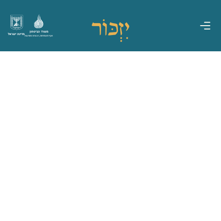
משרד הביטחון
מדינת ישראל
אגף משפחות, הנצחה ומורשת