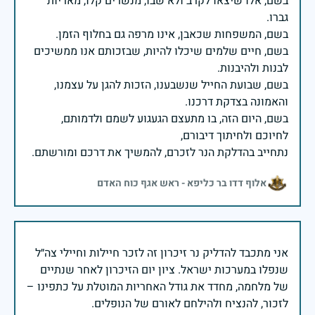
בשם, אלו שיצאו לקרב ולא שבו, מנשרים קלו, מאריות
בשם, חיים שלמים שיכלו להיות, שבזכותם אנו ממשיכים
בשם, שבועת החייל שנשבענו, הזכות להגן על עצמנו,
בשם, היום הזה, בו מתעצם הגעגוע לשמם ולדמותם,
נתחייב בהדלקת הנר לזכרם, להמשיך את דרכם ומורשתם.
אלוף דדו בר כליפא - ראש אגף כוח האדם
אני מתכבד להדליק נר זיכרון זה לזכר חיילות וחיילי צה״ל
שנפלו במערכות ישראל. ציון יום הזיכרון לאחר שנתיים
של מלחמה, מחדד את גודל האחריות המוטלת על כתפינו –