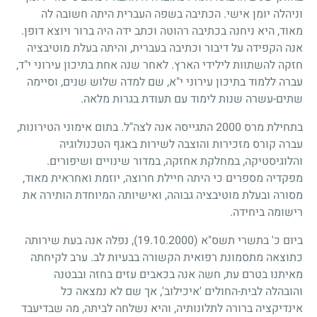
וניהלה יומן אישי. הכתיבה בשפה העברית היתה חשובה לה
מאוד, היא ניחנה בכתיבה רהוטה וכתב ידה היה ברור ויוצא דופן.
אנה הקפידה על דיבור וכתיבה בעברית, והיתה בעלת מוטיבציה
חזקה להשתוות לילידי הארץ. לאחר שנה אחת בתיכון עירוני י"ד,
עברה ללמוד בתיכון עירוני י"א, שם למדה שלוש שנים, וסיימה
שתים-עשרה שנות לימוד עם תעודת בגרות מלאה.
בתחילת מרס
2000
התגייסה אנה לצה"ל. בתום אימוני הטירונות,
עברה קורס מזכירות והוצבה לשירות באגף הטכנולוגיה
והלוגיסטיקה, במחלקת אחזקה, במדור שינויים ושיפורים.
מפקדיה מספרים כי היתה חיילת חרוצה, יוזמת ואחראית מאוד,
מסורה ובעלת מוטיבציה גבוהה, ואישיותה המיוחדת הותירה את
רישומה ביחידה.
ביום כ' בתשרי תשס"א
(19.10.2000)
, נפלה אנה בעת שירותה
כתוצאה מתסמונת רפואית הקשורה בבעיות לב. ערב לקיחתה
מאיתנו בטרם עת, חשה אנה בכאבים עזים בחזה ובבטנה
והובהלה לבית-החולים 'איכילוב', אך שם לא נמצאה כל
אינדיקציה ברורה לתלונותיה, והיא נשלחה לביתה, מה שבדיעבד