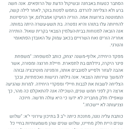
הסתבר כטעות באבחנה ובשיקול הדעת של הרופאים. אנה חשה
ברע ולא הצליחה להרדם. בחמש לפנות בוקר, לאחר לילה קשה,
התמוטטה בזרועות אמה. הוריה הזעיקו אמבולנס, אך הניסיונות
להחיותה עלו בתוהו והיא נפטרה. בת תשע-עשרה היתה במותה.
אנה הובאה למנוחות בבית-העלמין הצבאי בקרית שאול. הותירה
אחריה הורים ואח השרויים בכאב עמוק על האובדן הפתאומי
והטרגי.
מפקד היחידה, אלוף-משנה יצחק, כותב למשפחה: "משפחת
פיגר היקרה, גידלתם בת לתפארת. חיילת חרוצה ומסורה, אשר
אהבה לעזור ולסייע לסובבים אותה, והפגינה מוטיבציה גבוהה
להמשך שירותה הצבאי. אנה גילתה רגישות ואכפתיות, ובכך
הצליחה לשבות את לבבות חיילי ומפקדי היחידה. למרות שהגיעה
ארצה רק לפני חמש שנים, השכילה אנה להתאקלם כה מהר, כך
שאפילו חלק מחבריה לא ידעו כי היא עולה חדשה. חיוכה
וצניעותה לא יישכחו."
כותבת עליה נוגה, מחנכת כיתה י"ב
3
בתיכון עירוני י"א: "שלוש
שנים היית חלק מחיינו, שלוש שנים שהן משמעותיות בחיי כל