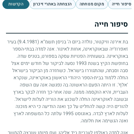
סיפור חייה
מקום מנוחתה
הנצחתה באתרי זיכרון
הקדשות
סיפור חייה
בת אירנה וויקטור, נולדה ביום ה' בניסן תשמ"א
(9.4.1981)
בעיר
זאפרוז'יה שבאוקראינה, אחות לאיגור. אנה למדה בבתי-הספר
באוקראינה. בשעותיה הפנויות עסקה בספורט, בטניס שדה.
בחופשת הקיץ בשנת
1993
נסעה לביקור של חודש ימים אצל
סבה וסבתה, שהתגוררו בישראל. כשחזרה מן הביקור בישראל
החלה ללמוד בבית-הספר היהודי הראשון באוקראינה, שנקרא
'אלף'. זו היתה הפעם הראשונה בה נפגשה אנה עם השפה
העברית, והיא הוקסמה ממנה. שנה אחר-כך חזרה לבקר בארץ
ובשובה לאוקראינה החלה לשכנע את הוריה לעלות לישראל.
להורים היה קשה להחליט על כך ואנה הודיעה כי היא מוכנה
לעלות לארץ לבדה. באוגוסט
1995
עלתה כל המשפחה לארץ
ואנה הגשימה את חלומה.
אנה למדה באולפן לעברית ביד אליהו, ועם סיומו שובצה להמשך