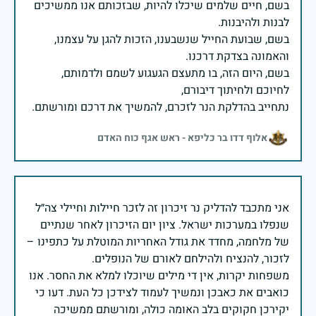
בשם, חיים שלמים שיכלו להיות, שבזכותם אנו ממשיכים
בשם, שבועת החייל שנשבענו, הזכות להגן על עצמנו,
בשם, היום הזה, בו מתעצם הגעגוע לשמם ולדמותם,
נתחייב בהדלקת הנר לזכרם, להמשיך את דרכם ומורשתם.
אלוף דדו בר כליפא - ראש אגף כוח האדם
אני מתכבד להדליק נר זיכרון זה לזכר חיילות וחיילי צה״ל
שנפלו במערכות ישראל. ציון יום הזיכרון לאחר שנתיים
של מלחמה, מחדד את גודל האחריות המוטלת על כתפינו –
משפחות יקרות, אין די מילים שיוכלו למלא את החסר. אנו
כואבים את כאבכן ונמשיך לעמוד לצידכן כל העת. דעו כי
יקירכן חקוקים בלב האומה כולה, ומורשתם ממשיכה