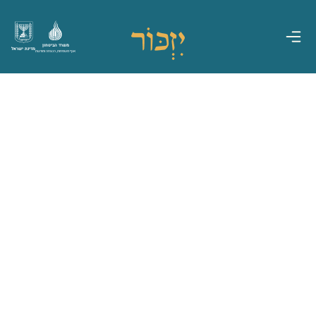
משרד הביטחון
מדינת ישראל
אגף משפחות, הנצחה ומורשת