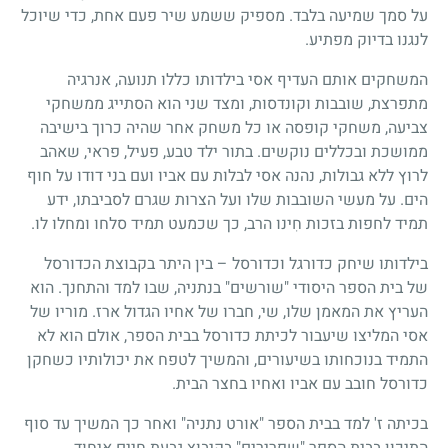
על סמך שמיעה בלבד. מספיק ששמע שיר פעם אחת, כדי שיוכל
לנגנו בדיוק מפתיע.
המשחקים אותם העדיף אסי בילדותו כללו תנועה, אנרגיה
מתפרצת, שובבות וקונדסות, ומצד שני הוא הסתייג ממשחקי
צביעה, משחקי קופסה או כל משחק אחר שהיה כרוך בישיבה
ממושכת ובכללים נוקשים. בתור ילד טבע, פעיל, פראי, שאהב
לרוץ ללא גבולות, נהנה אסי לבלות עם אביו ועם בני דודו על חוף
הים. על מעשי השובבות שלו ועל הצרות שגרם לסביבתו, ידע
תמיד לחפות בזכות חִינו הרב, כך שכמעט תמיד סלחו ומחלו לו.
בילדותו שיחק כדורגל וכדורסל – בין היתר בקבוצת הכדורסל
של בית הספר היסודי "שורשים" בנתניה, שבו למד והתחנך. הוא
העריץ את המאמן שלו, שי, חברו של אחיו הגדול ארז. מוריו של
אסי המליצו שיעבור לכיתת כדורסל בבית הספר, אולם הוא לא
התמיד בנוכחותו בשיעורים, והמשיך לטפח את יכולותיו כשחקן
כדורסל חובב עם אביו ואחיו בחצר הבית.
בכיתה ז' למד בבית הספר "אורט נתניה" ואחר כך המשיך עד סוף
התיכון בבית הספר "שפרירים" בקיבוץ גבעת חיים איחוד.