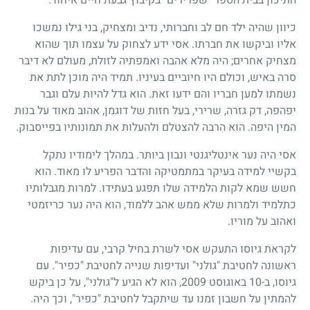
כיוון שהיה ילד חם לב וחברותי, נדיב ומצחיק, בני גילו נמשכו
אליו וביקשו את חברתו. אסי ידע לצחוק על עצמו תוך שהוא
מצחיק אחרים; היה מלא אהבה ואמפתיה לזולת, מעולם לא דיבר
סרה באיש, וכולם היו חיוביים בעיניו. תמיד היה מוכן לתת את
נשמתו למען חבריו והם ידעו זאת. הוא גדל להיות עלם וגבר
יפהפה, דק גזרה, שרירי, בעל חזות של דוגמן, אהוב מאוד על בנות
המין היפה. הוא הִרבה להצטלם ולהעלות את תמונותיו בפייסבוק.
אסי היה נער אינטליגנטי ונבון ביותר. במהלך לימודיו נתקל
בקשיי למידה בעיקר במתמטיקה והדבר הפריע לו מאוד. הוא
חשש שמא לקות הלמידה שלו תפגע בעתידו. למרות מגבלותיו
כתלמיד ולמרות שלא ממש אהב ללמוד, הוא היה נער כריזמטי
ואהוב על מוריו.
לקראת גיוסו התעקש אסי לשרת בחיל קרבי, עם עדיפות
ראשונה לחטיבת "גולני" ועדיפות שנייה לחטיבת "כפיר". עם
גיוסו, ב-10 באוגוסט 2009, הוא לא הגיע ל"גולני", על כן ביקש
להמתין על חשבון זמנו עד שיתקבל לחטיבת "כפיר", וכך היה.