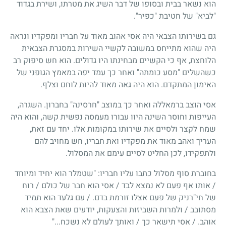
הוא נשאר בבית ובסופו של דבר השיג את מטרתו, ושירת בגדוד
"לביא" של חטיבת "כפיר".
גם בשירותו הצבאי היה אסי אהוב מאוד על חבריו ומפקדיו ונראה
היה שהוא מתייחס במשובה לקשיי השירות במסגרת הצבאית
הלוחצת, אף כי הקשיים מבחינתו היו גדולים. הוא חש סיפוק רב
כשהשלים "מסע כומתה" ואחר כך עמד יפה במאמץ הגופני של
האימון המתקדם. הוא היה גאה מאוד להיות לוחם וצלף.
אסי הוצב ברמאללה ואחר כך במוצב "חרסינה" בחברון. השגרה,
העייפות וחוסר השינה היוו עבורו מעמסה נפשית קשה, והוא היה
שמח לקצר ולסיים את שירותו במקומות אלו. יחד עם זאת,
העריך ואהב מאוד את מפקדיו ואת חבריו, חש מחויב להם
ולתפקידו, לכן החליט לסיים עימם את המסלול.
בחוברת סוף מסלול כתבו עליו חבריו: "שטמלר הוא יחיד ומיוחד
/ אותו אף פעם לא נמצא לבד / אסי הוא חבר של כולם / רוח
של חי"רניק של פעם אצלו זורמת בדם. / עם גלעד הוא תמיד
מסתובב / ולמרות השביזות והצעקות, יודעים שאת הצבא הוא
אוהב. / אסי תישאר כך / ואותך לעולם לא נשכח..."