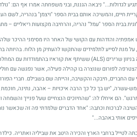
גיע לגדולות..." ניבאה הגננת, ובני משפחתה אמרו אף הם: "נול
בקריית חיים, והמשיכה אותם בבית הספר "ויצמן" בנהריה, לשם 
גית בבית הספר "עמל" נהריה, והרחיבה מקצועות ריאליים – מת
 אמפתיה והזדהות עם הקושי של האחר היו מסימני ההיכר שלה, 
את טורו השבועי של רונן פורת, חולה בניוון שרירים (ALS) ששיתף את קו
הצטרפה לפורום שנוצרה בו קהילה פעילה, אשר נפגשה עם חולי 
עם החברים, חיבקה והקשיבה, והייתה שם בשבילם. חברי הפורום
ש-עשרה, "יש בך כל כך הרבה איכויות – אהבה, נתינה, חוכמת ח
רגש". הם איחלו לה: "שהחיוכים הנצחיים שעל פנייך והשמחה ו
השיבה לברכות וכתבה: "אחד הדברים שלמדתי פה זה שכאשר נות
פים אותי באהבה..."
ה לטייל ברחבי הארץ והכירה היטב את שביליה ואתריה. כילדה,