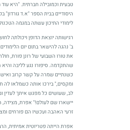
טבעית וכמובילה חברתית. "היא עוד ת
היסודיים בבית הספר "א.ד גורדון" 
לימודי התיכון עשתה במגמה הטכנולו
רגישותה יוצאת הדופן ויכולתה לחוש
שהתקדמה. סיפורו נגע לליבה והיא 
כשנתיים שמרה על קשר קרוב ואישי 
ומקסים," בירכו אותה כשמלאו לה חמ
לב, שעושים כל מפגש איתך לעדין ומ
יישארו שם לעולם!" אפרת, מצידה, 
זרעי האהבה ועכשיו הם פורחים ומצי
אפרת הייתה פטריוטית אמיתית, הרבת