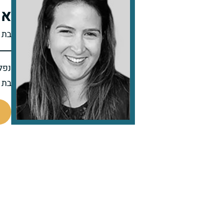
אפ
בת 
נפל
בת 34 בנופלה
518831