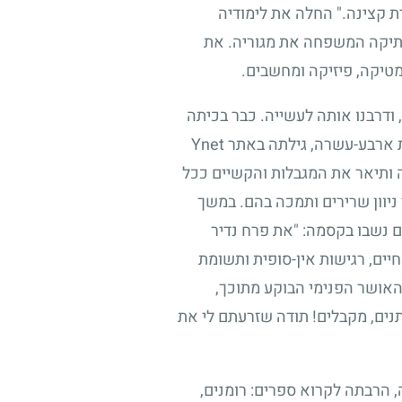
דת קצינה." החלה את לימודיה
העתיקה המשפחה את מגוריה. את
מטיקה, פיזיקה ומחשבים.
ודרבנו אותה לעשייה. כבר בכיתה
ב' נהגה להישאר בתום יום הלימודים, על מנת לסייע לתלמידים שהתקשו להעתיק מן הלוח. בהיותה בת ארבע-עשרה, גילתה באתר Ynet
ראיו בהתמודדות עם המחלה ותיאר את המגבלות והקשיים ככל
ניוון שרירים ותמכה בהם. במשך
 נשבו בקסמה: "את פרח נדיר
יים, רגישות אין-סופית ותשומת
האושר הפנימי הבוקע מתוכך,
נים, מקבלים! תודה שזרעתם לי את
 הרבתה לקרוא ספרים: רומנים,