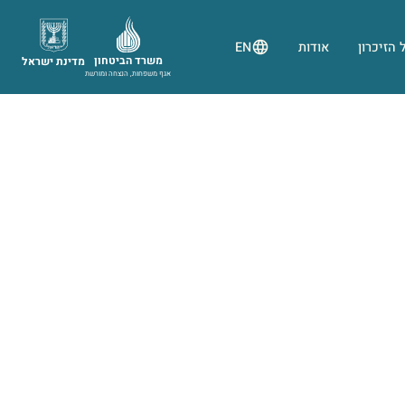
 הזיכרון
אודות
EN
משרד הביטחון
מדינת ישראל
אגף משפחות, הנצחה ומורשת