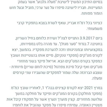
בסיום התיכון המשיך לישיבת "מעלה גלבוע" אשר בעמק
המעיינות. חבריו לישיבה סיפרו על נער ערכי, מוביל ובעל חוש
הומור מפותח.
כציוני בכל רמ"ח אבריו, שאף לשרת בצבא בתפקיד קרבי
משמעותי.
ביום 3.9.2017 התגייס לצה"ל ושירת כלוחם בחיל השריון,
בחטיבה 7 בגדוד "סער מגולן". עד מהרה בלט במסירותו,
במקצועיותו ובמנהיגותו וזכה להערכת מפקדיו. בהמשך, יצא
לקורס מט"קים (מפקדי טנקים), סיים אותו בהצטיינות ושובץ
כמפקד בקורס המט"קים הבא. אריאל פיקד בשני מחזורי
מט"קים ואף קיבל סיכת צפרגול (סיכת לוחם שריון) מיוחדת -
שצבע הברונזה שלה שמור למפקדים שהעבירו שני קורסים
ומעלה.
במרץ 2021 יצא לקורס קצינים בבה"ד 1, לאחריו שובץ כמ"מ
(מפקד מחלקה) בקורס המט"קים ופיקד על מחלקה במשך
שלושה מחזורים. קצין מוערך ונערץ אשר על תפקודו קיבל אות
מצטיין האוגדה. עמיתיו סיפרו על מפקד שהוביל את לוחמיו