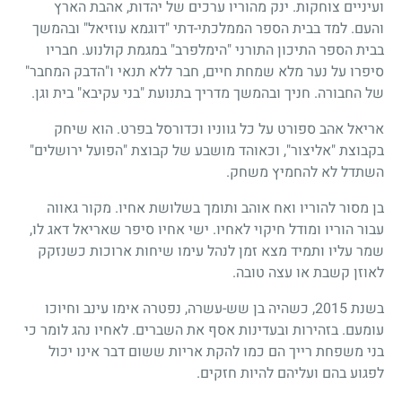
ועיניים צוחקות. ינק מהוריו ערכים של יהדות, אהבת הארץ
והעם. למד בבית הספר הממלכתי-דתי "דוגמא עוזיאל" ובהמשך
בבית הספר התיכון התורני "הימלפרב" במגמת קולנוע. חבריו
סיפרו על נער מלא שמחת חיים, חבר ללא תנאי ו"הדבק המחבר"
של החבורה. חניך ובהמשך מדריך בתנועת "בני עקיבא" בית וגן.
אריאל אהב ספורט על כל גווניו וכדורסל בפרט. הוא שיחק
בקבוצת "אליצור", וכאוהד מושבע של קבוצת "הפועל ירושלים"
השתדל לא להחמיץ משחק.
בן מסור להוריו ואח אוהב ותומך בשלושת אחיו. מקור גאווה
עבור הוריו ומודל חיקוי לאחיו. ישי אחיו סיפר שאריאל דאג לו,
שמר עליו ותמיד מצא זמן לנהל עימו שיחות ארוכות כשנזקק
לאוזן קשבת או עצה טובה.
בשנת 2015, כשהיה בן שש-עשרה, נפטרה אימו עינב וחיוכו
עומעם. בזהירות ובעדינות אסף את השברים. לאחיו נהג לומר כי
בני משפחת רייך הם כמו להקת אריות ששום דבר אינו יכול
לפגוע בהם ועליהם להיות חזקים.