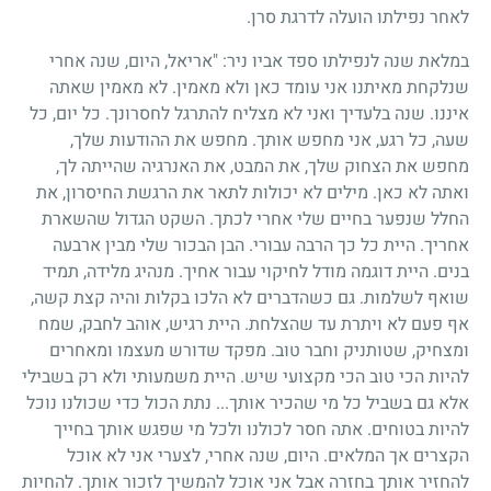
לאחר נפילתו הועלה לדרגת סרן.
במלאת שנה לנפילתו ספד אביו ניר: "אריאל, היום, שנה אחרי
שנלקחת מאיתנו אני עומד כאן ולא מאמין. לא מאמין שאתה
איננו. שנה בלעדיך ואני לא מצליח להתרגל לחסרונך. כל יום, כל
שעה, כל רגע, אני מחפש אותך. מחפש את ההודעות שלך,
מחפש את הצחוק שלך, את המבט, את האנרגיה שהייתה לך,
ואתה לא כאן. מילים לא יכולות לתאר את הרגשת החיסרון, את
החלל שנפער בחיים שלי אחרי לכתך. השקט הגדול שהשארת
אחריך. היית כל כך הרבה עבורי. הבן הבכור שלי מבין ארבעה
בנים. היית דוגמה מודל לחיקוי עבור אחיך. מנהיג מלידה, תמיד
שואף לשלמות. גם כשהדברים לא הלכו בקלות והיה קצת קשה,
אף פעם לא ויתרת עד שהצלחת. היית רגיש, אוהב לחבק, שמח
ומצחיק, שטותניק וחבר טוב. מפקד שדורש מעצמו ומאחרים
להיות הכי טוב הכי מקצועי שיש. היית משמעותי ולא רק בשבילי
אלא גם בשביל כל מי שהכיר אותך... נתת הכול כדי שכולנו נוכל
להיות בטוחים. אתה חסר לכולנו ולכל מי שפגש אותך בחייך
הקצרים אך המלאים. היום, שנה אחרי, לצערי אני לא אוכל
להחזיר אותך בחזרה אבל אני אוכל להמשיך לזכור אותך. להחיות