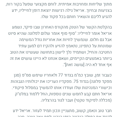
מתוך שליחות ומחויבות אמיתית. לוחם מקצועי שפעל בקור רוח,
בצניעות ובחיוך. אריאל גילה רגישות יוצאת דופן לחייליו, ידע
להגיע לליבם והשאיר חותם בכל פקוד שלו.
בהקלטת הקשר של הטנק מהקורס האחרון שבו פיקד, נשמע
אריאל אומר לחייליו: "סוף סוף אומר שלום לפלוגה שהיא סיוט
אבל גם חלום. שנמשיך לחיות את אחריות גודל המשימה
שמונחת על כתפינו, נתאמץ להזיע ולהקיז דם למען עתיד
החטיבה והחיל, ושתמיד נלך לישון בתחושה שעשינו את הטוב
ביותר באמצעים הקיימים, ושאם אנחנו לא היינו עושים את זה
אף אחד לא היה [עושה זאת]".
כעבור זמן, שובץ כמ"מ בגדוד 77 ולאחריו שימש סמ"פ (סגן
מפקד פלוגה) בגדוד 75. מפקדיו העריכו את יכולותיו הגבוהות
וכישורי המנהיגות שלו ועודדו אותו להמשיך במסלול פיקודי.
אריאל חתם קבע לחמש שנים נוספות, החל ללמוד במלט"ק
(מכללה לפיקוד טקטי) ועבר לגור בהרצליה.
חבר טוב ונאמן, קשוב, מתעניין ונכון תמיד לעזור. אריאל ידע
להגיד את המילה הנכונה בזמן הנכון, לתת עצה טובה. חבר