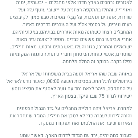
לאזורים נרחבים בארץ חדרו אלפי מחבלים – יבשתית, ימית
ואווירית, והחלו במתקפה רצחנית על יישובי עוטף עזה ועל
שדרות, אופקים ונתיבות, על מְבַלי מסיבות טבע סמוך לקיבוצים
רעים ונירים, על בסיסי צה"ל ועל העוברים בדרכים באזור.
המחבלים רצחו כשמונה-מאות אזרחים בבתיהם, במכוניותיהם,
אחרי שביצעו בהם פשעים כבדים. חטפו לרצועת עזה מאות
ישראלים והחריבו, בזזו והעלו באש בתים ורכוש. מאות חיילים,
שוטרים, אנשי כוחות הביטחון וחברי כיתות הכוננות המקומיות
נפלו בקרב. בבוקר זה החלה מלחמה.
באותה שבת שהו אריאל ונועה בבית משפחתו של אריאל
בירושלים לרגל החג. בסביבות השעה 08:00, כאשר נודע לאריאל
על המתקפה, מיהר לצאת יחד עם נועה לאסוף את חפציו ונסע
ישירות לגדוד 75 שבו פיקד, בצפון הארץ.
למחרת, אריאל זיהה חוליית מחבלים על גדר הגבול הצפונית
והורה לירות לעברה כדי לא לסכן את חייליו. המג"ד שתחקר את
האירוע שיבח את החלטתו ואת תפקודו כמפקד.
כעבור כמה ימים, ירד עם הגדוד לדרום הארץ. כאשר שמע