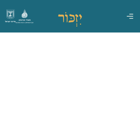
משרד הביטחון
מדינת ישראל
אגף משפחות, הנצחה ומורשת