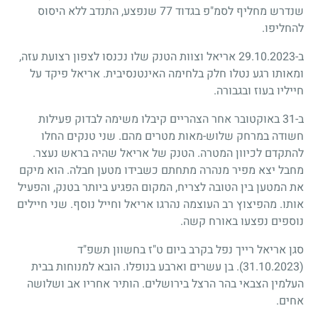
שנדרש מחליף לסמ"פ בגדוד 77 שנפצע, התנדב ללא היסוס
להחליפו.
ב-29.10.2023 אריאל וצוות הטנק שלו נכנסו לצפון רצועת עזה,
ומאותו רגע נטלו חלק בלחימה האינטנסיבית. אריאל פיקד על
חייליו בעוז ובגבורה.
ב-31 באוקטובר אחר הצהריים קיבלו משימה לבדוק פעילות
חשודה במרחק שלוש-מאות מטרים מהם. שני טנקים החלו
להתקדם לכיוון המטרה. הטנק של אריאל שהיה בראש נעצר.
מחבל יצא מפיר מנהרה מתחתם כשבידו מטען חבלה. הוא מיקם
את המטען בין הטובה לצריח, המקום הפגיע ביותר בטנק, והפעיל
אותו. מהפיצוץ רב העוצמה נהרגו אריאל וחייל נוסף. שני חיילים
נוספים נפצעו באורח קשה.
סגן אריאל רייך נפל בקרב ביום ט"ז בחשוון תשפ"ד
(31.10.2023)
. בן עשרים וארבע בנופלו. הובא למנוחות בבית
העלמין הצבאי בהר הרצל בירושלים. הותיר אחריו אב ושלושה
אחים.