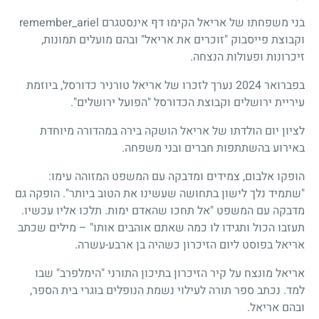
בני משפחתו של אריאל הקימו דף אינסטגרם remember_ariel
וקבוצת פייסבוק "זוכרים את אריאל" ובהם מועלים תמונות,
זיכרונות ופעולות הנצחה.
בפברואר 2024 נערך לזכרו של אריאל טורניר כדורסל, ביוזמת
עיריית ירושלים וקבוצת הכדורסל "הפועל ירושלים".
לציון יום הולדתו של אריאל הושקה בירה במהדורה מיוחדת
באירוע בהשתתפות חברים ובני משפחה.
הופקו אלבום, צמידים ומדבקה עם המשפט המזוהה עימו:
"שתמיד נלך לישון בתחושה שעשינו את הטוב ביותר". הופקה גם
מדבקה עם המשפט "אל תחכו שהאדם ימות. תלכו אליו עכשיו.
תעזבו הכול ותגידו לו כמה שאתם אוהבים אותו" – מילים שכתב
אריאל בפוסט ליום הזיכרון כשהיה בן ארבע-עשרה.
אריאל מונצח על קיר הזיכרון בתיכון התורני "הימלפרב" שבו
למד. נכתב ספר תורה לעילוי נשמת הנופלים בוגרי בית הספר,
ובהם אריאל.