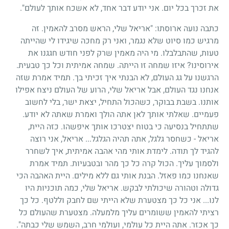
את זכרך בכל יום. אני יודע דבר אחד, לא אשכח אותך לעולם".
כתבה נועה ארוסתו: "אריאל שלי, הראש מסרב להאמין. זה
מרגיש כמו סיוט שלא נגמר, ואני רק מחכה שיגידו לי שהייתה
טעות, שהתבלבלו. מי היה מאמין שרק לפני חודש חגגנו את
אירוסינו? איזו שמחה זו הייתה. שמחה אמיתית וכל כך טבעית.
הרגשנו על גג העולם, לא הבנתי איך זכיתי בך. תמיד אמרת שזה
אנחנו נגד העולם, אבל אריאל שלי, הרוע של העולם ניצח אפילו
אותנו. בשבת בבוקר, כשהכול התחיל, יצאת ישר, בלי לחשוב
פעמיים. שאלתי אותך לאן אתה הולך ואמרת שאתה לא יודע.
שתתחיל בנסיעה כי בטוח יצטרכו אותך איפשהו. כזה היית,
אריאל - כשחסר גלגל, אתה תהיה הגלגל... אריאל, אני רוצה
להגיד לך תודה. לימדת אותי מהי אהבה אמיתית, איך לשחרר
ולסמוך עליך. הכול קרה כל כך מהר ובטבעיות. תמיד אמרת
שאנחנו כמו פאזל. הבנת אותי גם ללא מילים. היית האהבה הכי
גדולה וטהורה שיכולתי לבקש. אריאל שלי, כמה תוכניות היו
לנו... אני כל כך מצטערת שלא הייתי שם לחבק וללטף. כל כך
רציתי להאמין ששומרים עליך מלמעלה. מצטערת שהעולם כל
כך אכזר. אתה היית כל עולמי, ועולמי חרב, השמש שלי כבתה".