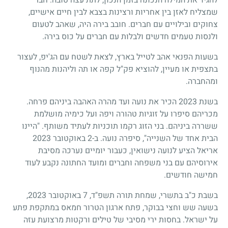
שמצליח לאזן בין אחריות ורצינות בצבא לבין חיים אישיים,
צחוקים ובילויים עם חברים. חובב בירה היה, שאהב לטעום
ולנסות טעמים חדשים ולבלות עם חברים על כוס בירה.
בשעות הפנאי אהב לטייל בארץ, לצאת לשטח עם הג'יפ, לעצור
בתצפית או מעיין, להוציא פק"ל קפה או תה וליהנות מהנוף
ומהחברה.
בשנת 2023 הכיר את נועה ועד מהרה האהבה ביניהם פרחה.
מכריהם סיפרו על זוגיות טהורה ויפה ועל כימיה מושלמת
ששררה ביניהם. בני הזוג רקמו תוכניות לעתיד משותף. "היינו
הבית אחד של השנייה", סיפרה נועה. ב-2 באוקטובר 2023
אריאל הציע לנועה נישואין, כעבור יומיים נערכה מסיבת
אירוסיהם עם בני משפחה וחברים ומועד החתונה נקבע לעוד
חמישה חודשים.
בשבת כ"ב בתשרי, שמחת תורה תשפ"ד, 7 באוקטובר 2023,
בשעה שש וחצי בבוקר, פתח ארגון הטרור חמאס במתקפת פתע
על ישראל. בחסות ירי מסיבי של טילים ורקטות מרצועת עזה