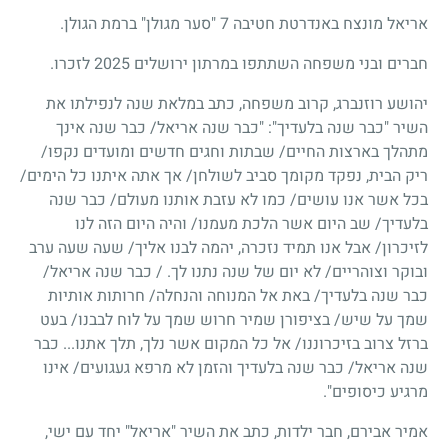
אריאל מונצח באנדרטת חטיבה 7 "סער מגולן" ברמת הגולן.
חברים ובני משפחה השתתפו במרתון ירושלים 2025 לזכרו.
יהושע רוזנברג, קרוב משפחה, כתב במלאת שנה לנפילתו את
השיר "כבר שנה בלעדיך": "כבר שנה אריאל/ כבר שנה אינך
מתהלך בארצות החיים/ שבתות וחגים חדשים ומועדים נקפו/
ריק הבית, נפקד מקומך סביב לשולחן/ אך אתה איתנו כל הימים/
בכל אשר אנו עושים/ כמו לא עזבת אותנו מעולם/ כבר שנה
בלעדיך/ שב היום אשר הלכת מעמנו/ והיה היום הזה לנו
לזיכרון/ אבל אנו תמיד נזכרה, יהמה לבנו אליך/ שעה שעה ערב
ובוקר וצוהריים/ לא יום של שנה נתנו לך. / כבר שנה אריאל/
כבר שנה בלעדיך/ באת אל המנוחה והנחלה/ חרותות אותיות
שמך על שיש/ בציפורן שמיר חרוש שמך על לוח לבבנו/ בעט
ברזל צרוב בזיכרוננו/ אל כל המקום אשר נלך, תלך אתנו... כבר
שנה אריאל/ כבר שנה בלעדיך והזמן לא מרפא געגועים/ אינו
מרגיע כיסופים".
אמיר אבירם, חבר ילדות, כתב את השיר "אריאל" יחד עם ישי,