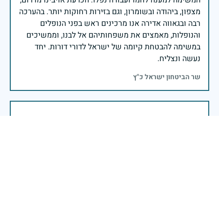
המשימה למענה לחמו ועבורה נפלו: הכרעת אויבינו מדרום,
מצפון, ביהודה ובשומרון, וגם בזירות רחוקות יותר. בהערכה
רבה ובגאווה אדירה אנו מרכינים ראש בפני הנופלים
והנופלות, מאמצים את משפחותיהם אל לבנו, וממשיכים
במשימה להבטחת קיומה של ישראל לדורי דורות. יחד
נעשה ונצליח.
שר הביטחון ישראל כ"ץ
זיכרון חללינו מהווה עבורנו צו חיים, להמשיך ולפעול
לאורה של המורשת שהותירו לנו. אהבת המולדת מקודשת
בדם יקירנו, וביום זה, כבכל שנה, אנו מתייחדים עם זכר
חללינו, אשר נפלו במערכות ישראל למען עצמאותה
וחוסנה של מדינת ישראל.
רב ניצב יעקב שבתאי- המפקח הכללי של משטרת ישראל