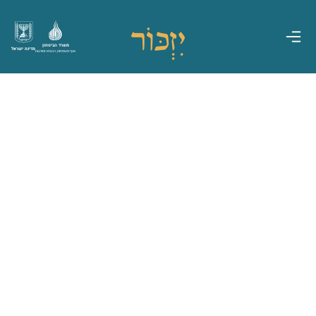
משרד הביטחון
מדינת ישראל
אגף משפחות, הנצחה ומורשת