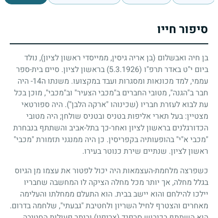
סיפור חייו
בן חיה ואבשלום (בן אריה גיסין, ממייסדי ראשון לציון), נולד
ביום י"ט באדר תרפ"ו
(5.3.1926)
בראשון לציון. סיים בית-ספר
עממי, למד מכונאות ומסגרות ועבד במקצועו. משנתו ה
14
- היה
חבר ב"הגנה", מטובי החברים ב"מכבי הצעיר" וב"מכבי", מוכן בכל
עת לבוא לעזרת חבריו (שכינוהו "ארקה הלבן"). היה ספורטאי
מצטיין: בעל תארי אליפות בטניס ובטניס שולחן
;
היה מטובי
הכדורגלנים בראשון לציון ואחר-כך בתל-אביב והשתתף בנבחרת
"מכבי א"י" בהופעותיה בקפריסין. כן היה ממנגני תזמורת "מכבי"
ראשון לציון. שנתיים שירת כנוטר בעירו.
כשפרצה מלחמת-העצמאות היה יכול לפטור את עצמו מן הגיוס
בגלל מחלה, אך יותר מכל מחלה הציקה לו המחשבה שחבריו
יילכו להילחם והוא יישב בבית. הוא התעלם ממחלתו והעלימה
מאחרים והצטרף לחיל השריון ולחטיבת "גבעתי", שלחמה בדרום.
הוא השתתף בכיבוש סרפנד (צריפין) וביתר פעולות החטיבה