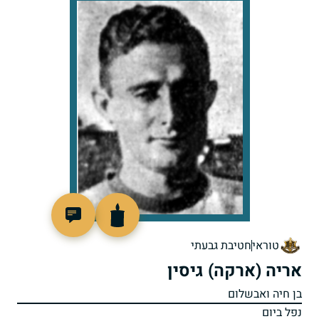
88289
טוראי
חטיבת גבעתי
אריה (ארקה) גיסין
בן חיה ואבשלום
נפל ביום