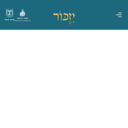
משרד הביטחון
מדינת ישראל
אגף משפחות, הנצחה ומורשת