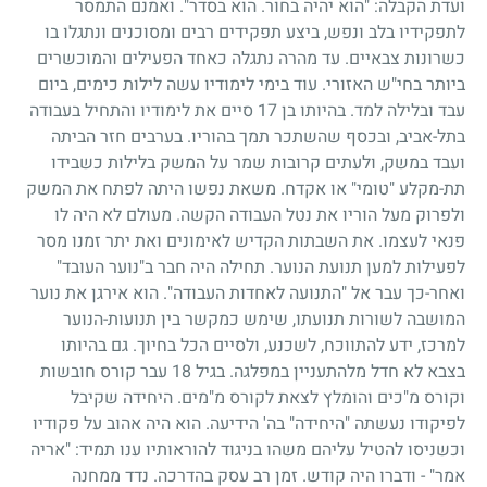
ועדת הקבלה: "הוא יהיה בחור. הוא בסדר". ואמנם התמסר
לתפקידיו בלב ונפש, ביצע תפקידים רבים ומסוכנים ונתגלו בו
כשרונות צבאיים. עד מהרה נתגלה כאחד הפעילים והמוכשרים
ביותר בחי"ש האזורי. עוד בימי לימודיו עשה לילות כימים, ביום
עבד ובלילה למד. בהיותו בן
17
סיים את לימודיו והתחיל בעבודה
בתל-אביב, ובכסף שהשתכר תמך בהוריו. בערבים חזר הביתה
ועבד במשק, ולעתים קרובות שמר על המשק בלילות כשבידו
תת-מקלע "טומי" או אקדח. משאת נפשו היתה לפתח את המשק
ולפרוק מעל הוריו את נטל העבודה הקשה. מעולם לא היה לו
פנאי לעצמו. את השבתות הקדיש לאימונים ואת יתר זמנו מסר
לפעילות למען תנועת הנוער. תחילה היה חבר ב"נוער העובד"
ואחר-כך עבר אל "התנועה לאחדות העבודה". הוא אירגן את נוער
המושבה לשורות תנועתו, שימש כמקשר בין תנועות-הנוער
למרכז, ידע להתווכח, לשכנע, ולסיים הכל בחיוך. גם בהיותו
בצבא לא חדל מלהתעניין במפלגה. בגיל
18
עבר קורס חובשות
וקורס מ"כים והומלץ לצאת לקורס מ"מים. היחידה שקיבל
לפיקודו נעשתה "היחידה" בה' הידיעה. הוא היה אהוב על פקודיו
וכשניסו להטיל עליהם משהו בניגוד להוראותיו ענו תמיד: "אריה
אמר" - ודברו היה קודש. זמן רב עסק בהדרכה. נדד ממחנה