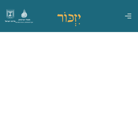
משרד הביטחון
מדינת ישראל
אגף משפחות, הנצחה ומורשת