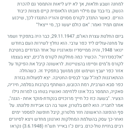
למחנה ושבע תלאות, אך לא ידע ליאות והתמסר גם להכרת
הנשק. בד-בבד עם מילוי חובתו הלאומית קיים מצוות כיבוד
הורים. כאשר התנדב לקורס מסוים והוריו התנגדו לכך, שיכנע
אותם תמיד ואמר: "אם כולם יעשו כך, מי ייצא?"
ביום החלטת עצרת האו"ם,
29.11.1947
, כבר היה בתפקיד ושמר
על מחנה-עולים ליד כפר ערבי. הוא נחלץ לשירות העם בחודש
ינואר
1948
, והיה ממייסדיו ומארגניו של אחד הגדודים בחטיבת
"אלכסנדרוני". הכשיר כמה מחלקות לקורס מ"כים, יצא בעצמו
לקורס מ"מים וסיימו בהצטיינות. לראשונה קיבל את הפיקוד על
אזור כפר יעבץ ושימש זמן ממושך בתפקיד זה. כשהחלה
ההתארגנות לצה"ל עבר לבסיס החטיבה. יצא לפעולות בגזרת
כפר סבא הערבית, רמת הכובש, השתתף בקרבות בסלמה, חיריה,
סאקיה, התמסר בכל אונו ללחימה ואנשיו בטחו בו למרות גילו
הצעיר. "בשעה כזו כל חייך מרוכזים בנקודת-מוקד אחת - הגנה",
אמר לחבריו. הוא לחם בלטרון, אשר בה רבו אבידות פלוגתו. על
סף ההפוגה הראשונה חזר מלטרון, קיבל חופשה למספר ימים
ואחר-כך עסק בהשלמת המחלקות וארגונן מחדש ויצא לסיורים
רבים בחזית טול-כרם. ביום כ"ו באייר תש"ח
(3.6.1948)
נקראו