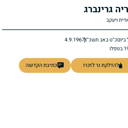
יה גרינברג
דית ויעקב
ביום
כ"ט באב תשכ"ז
4.9.1967
להדלקת נר לזכרו
כתיבת הקדשה