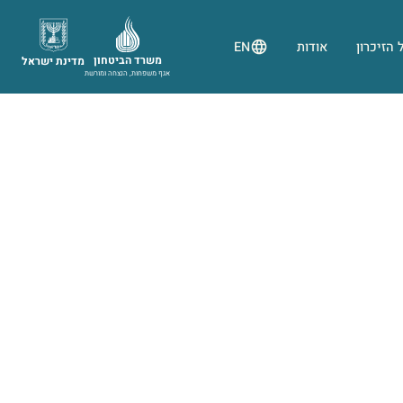
 הזיכרון
אודות
EN
משרד הביטחון
מדינת ישראל
אגף משפחות, הנצחה ומורשת