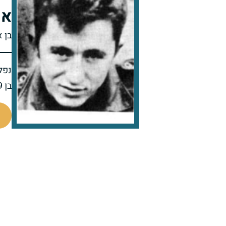
אר
בן א
נפל 
בן 19 בנופלו
46098