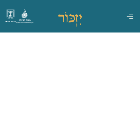
משרד הביטחון
מדינת ישראל
אגף משפחות, הנצחה ומורשת