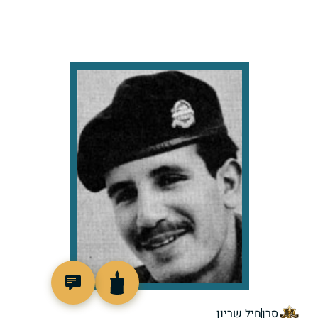
46257
סרן
חיל שריון