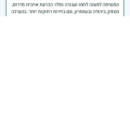
המשימה למענה לחמו ועבורה נפלו: הכרעת אויבינו מדרום,
מצפון, ביהודה ובשומרון, וגם בזירות רחוקות יותר. בהערכה
רבה ובגאווה אדירה אנו מרכינים ראש בפני הנופלים
והנופלות, מאמצים את משפחותיהם אל לבנו, וממשיכים
במשימה להבטחת קיומה של ישראל לדורי דורות. יחד
נעשה ונצליח.
שר הביטחון ישראל כ"ץ
,To my dear cousin .May your memory be a blessing
Leah Segal
|
3 בדצמבר 2024
דיווח
זיכרון חללינו מהווה עבורנו צו חיים, להמשיך ולפעול
לאורה של המורשת שהותירו לנו. אהבת המולדת מקודשת
בדם יקירנו, וביום זה, כבכל שנה, אנו מתייחדים עם זכר