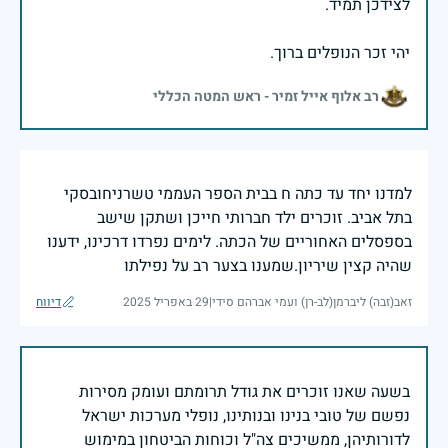
יהי זכר הנופלים ברוך.
רב אלוף אייל זמיר - ראש המטה הכללי
למדנו יחד עד כתה ח בבית הספר העממי טשרניחובסקי
בתל אביב. זוכרים ילד חברותי חייכן ושתקן שישב
בספסלים האחוריים של הכתה. לימים נפרדו דרכינו, ידענו
שהיה קצין שיריון.שמענו בצער רב על נפילתו
זאב(זבה) ליברמן(לב-רן) ועמי אברהם סידי
|
29 באפריל 2025
דיווח
בשעה שאנו זוכרים את גודל תרומתם ועומק מסירות
נפשם של טובי בנינו ובנותינו, נופלי מערכות ישראל
לדורותיהן, ממשיכים צה"ל וכוחות הביטחון במימוש