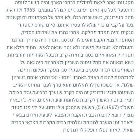
מקטנותו אהב לצאת לטיולים ברחבי הארץ והיה קשור לנופה
והתפעל מכל נוף ואתר יפים. גויס לצה"ל בנובמבר
1963
ולקראת
סיום הטירונות, כשנשברה רגלו, לא ויתר על האימונים ובעקשנות
צעד על קביים כדי שלא להפסיד אותם. סיים קורס למפקדי
טנקים והיה מפקד מחלקה. אחרי גמרו את שירותו הסדיר,
הסתפח לצבא הקבע והגיע לדרגת סגן. תמיד היה מחייך ומרוצה
ומעולם לא כעס על מישהו ולא נטר שנאה לאיש. תמיד מילא את
תפקידיו האחראיים כסגן ביחידה קרבית בכל האחריות והרצינות.
נשא בגאווה את סמל גיסות השריון ולאחרונה היה גאה על
השתייכותו לגדוד טנקים בתפקיד סגן מפקד הפלוגה וחיכה
להזדמנות להכות באויב באמרו: "ינסו - ואז נמחץ אותם בשריון
שלנו". אך כשנזדמן לו להילחם והוא פרץ לעבר מתחמי האויב
השיגוהו פגזיו וכדוריו
;
זה היה בקרב שנערך ברצועת עזה בצומת
רפיח ביום הראשון לקרבות מלחמת ששת הימים, הוא כ"ו באייר
תשכ"ז
(5.6.1967)
, בשעה שהטנק שלו נפגע על ידי פגז מטנק
מצרי. הובא לקבורה בבית הקברות הצבאי לשעת חירום בבארי
ולאחר זמן הועבר למנוחת עולמים בבית הקברות הצבאי בקרית
שאול. לאחר נפלו הועלה לדרגת סרן.