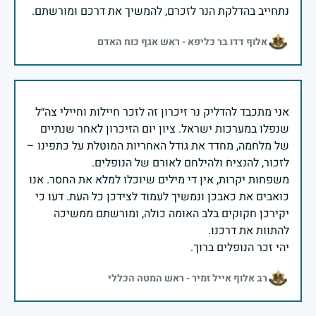
נתחייב בהדלקת הנר לזכרם, להמשיך את דרכם ומורשתם.
אלוף דדו בר כליפא - ראש אגף כוח האדם
אני מתכבד להדליק נר זיכרון זה לזכר חיילות וחיילי צה״ל
שנפלו במערכות ישראל. ציון יום הזיכרון לאחר שנתיים
של מלחמה, מחדד את גודל האחריות המוטלת על כתפינו –
משפחות יקרות, אין די מילים שיוכלו למלא את החסר. אנו
כואבים את כאבכן ונמשיך לעמוד לצידכן כל העת. דעו כי
יקירכן חקוקים בלב האומה כולה, ומורשתם ממשיכה
יהי זכר הנופלים ברוך.
רב אלוף אייל זמיר - ראש המטה הכללי