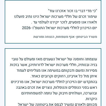
שימור זכרם של חללי מערכות ישראל הינו נתיב פועלנו
יום הזיכרון לחללי מערכות ישראל התשפ"ו -2026
משרד הביטחון- אגף משפחות, הנצחה ומורשת
עוצמתה וחוסנה של ישראל נשענים מאז ומעולם על טובי
בניה ובנותיה, חללי מערכות ישראל לדורותיהן, אשר בזכות
מסירות נפשם ודבקותם במשימה אנו מצליחים לעמוד
בהתקדש יום הזיכרון לחללי מערכות ישראל, אנו מרכינים
ראש בפני הנופלים והנופלות, נוצרים את זכרם באהבה
ובהערכה, ושולחים חיבוק של נחמה למשפחותיהם
מכוחם ולאורם נמשיך לבסס את ביטחונה של ישראל