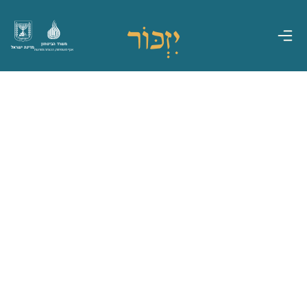
משרד הביטחון
מדינת ישראל
אגף משפחות, הנצחה ומורשת