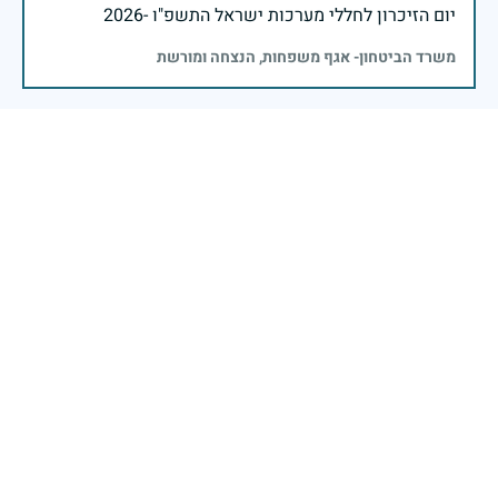
יום הזיכרון לחללי מערכות ישראל התשפ"ו -2026
משרד הביטחון- אגף משפחות, הנצחה ומורשת
עוצמתה וחוסנה של ישראל נשענים מאז ומעולם על טובי
בניה ובנותיה, חללי מערכות ישראל לדורותיהן, אשר בזכות
מסירות נפשם ודבקותם במשימה אנו מצליחים לעמוד
בהתקדש יום הזיכרון לחללי מערכות ישראל, אנו מרכינים
ראש בפני הנופלים והנופלות, נוצרים את זכרם באהבה
ובהערכה, ושולחים חיבוק של נחמה למשפחותיהם
מכוחם ולאורם נמשיך לבסס את ביטחונה של ישראל
ועתידה לדורות קדימה.
שר הביטחון ישראל כ"ץ