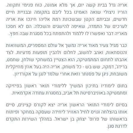
אריה גדל בבית קשה יום, אך מלא אמונה, כוח פנימי ותקווה.
הוריו ניצולי שואה האמינו בכל ליבם בתקומה ובבניית חיים
חדשים, ובביתם הקטן שבשכונת רמת אליהו חינכו את אריה
לערכים של התמדה, שאיפה להישגים והשכלה. הם לא חסכו
מאריה דבר ואפשרו לו ללמוד ולהתפתח בכל מסגרת שבה חפץ.
כבר מגיל צעיר מאוד אריה נמשך אל עולם המספרים, המשוואות
והנוסחאות, ואהב לחשוב, לחלום ולהבין תופעות מדעיות. לצד
אהבתו לתחום המתמטיקה, הוא הצטיין במשחקי שולחן, שחמט,
ברידג', דמקה, שש בש - כל משחק. אריה היה בעל אוזן מוזיקלית
משובחת, ניגן על פסנתר וזאת אחרי שלמד לנגן על אקורדיון.
בתום לימודיו בתיכון המשיך ללימודי תואר ראשון בפיזיקה
ומתמטיקה באוניברסיטת תל אביב, במסגרת עתודה אקדמאית.
בסיום לימודי התואר הראשון אריה יצא לקורס קצינים, סיים
אותו בהצלחה וגויס לחיל האוויר ליחידה שעסקה במחקר ופיתוח
בראשותו של פרופ' יצחק בן ישראל. במהלך השירות התקדם
לדרגת סגן.