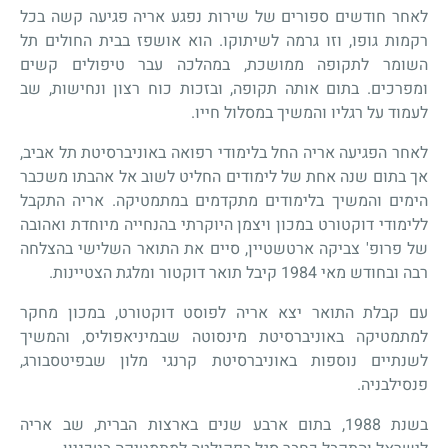
לאחר חודשים ספורים של שירות נפגע אריה פגיעה קשה בכל
רקמות גופו, וזו גרמה לשיתוקו. הוא אושפז בבית החולים תל
השומר לתקופה ממושכת, במהלכה עבר טיפולים קשים
ומפרכים. בתום אותה תקופה, ובזכות כוח רצון ונחישות, שב
לעמוד על רגליו והמשיך במסלול חייו.
לאחר הפגיעה אריה החל בלימודי רפואה באוניברסיטת תל אביב,
אך בתום שנה אחת של לימודים החליט לשוב אל אהבתו משכבר
הימים והמשיך בלימודים מתקדמים במתמטיקה. אריה התקבל
ללימודי דוקטורט במכון ויצמן
היוקרתי בהנחייה מיוחדת ואהובה
של פרופ' צביקה ארטשטיין,
סיים את התואר השלישי בהצלחה
רבה ובחודש מאי 1984 קיבל תואר דוקטור ומלגת הצטיינות.
עם קבלת התואר יצא אריה לפוסט דוקטורט, במכון מחקר
למתמטיקה באוניברסיטת מינסוטה שבמיניאפוליס, והמשיך
לשנתיים נוספות באוניברסיטת קרנגי מלון שבפיטסבורג,
פנסילבניה.
בשנת 1988, בתום ארבע שנים בארצות הברית, שב אריה