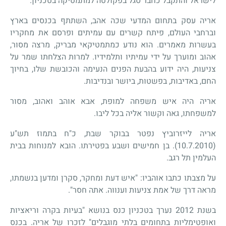
לישראל והתקבל כחבר סגל בפקולטה למתמטיקה בטכניון.
אריה עסק בתחום המדעי שכה אהב, השתתף בכנסים בארץ
וברחבי העולם, פיתח קשרים עם עמיתים ופרסם את מחקריו
בעשרות מאמרים. הוא נודע כמתמטיקאי מבריק, מרצה מסור,
אהוב ומוערך על ידי עמיתיו ותלמידיו. למרות הצלחתו שמר על
צניעות, היה ידוע בהבעת הפנים הנעימה והכובשת שלו, בחיוך
החם, באדיבות, בפשטות, ביושר ובנדיבות.
אריה היה איש משפחה למופת, אבא אוהב ואהוב, מסור
למשפחתו, גאה וקשור אליה בכל ליבו.
אריה לייזרוביץ נפטר בבוקר שבת, כ"ח בתמוז תש"ע
(10.7.2010). בן חמישים ושבע בפטירתו. הובא למנוחות בבית
העלמין תל רגב.
על מצבתו כתבו אוהביו: "איש דעת ומחקר, סקרן ומדען בנשמתו,
מראה דרך של אמת צניעות וענווה. אתה חסר".
בשנת 2012 נערך בטכניון כנס בנושא "בעיות בקרה וריאציות
ואופטימליות בתחומים בלתי מוגבלים" לזכרו של אריה. בכנס