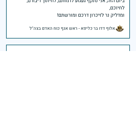
ביום הזה, אני נתקף געגוע לדמותם, לחיתוך דיבורם,
ומדליק נר לזיכרון דרכם ומורשתם!
אלוף דדו בר כליפא - ראש אגף כוח האדם בצה"ל
בכאב, בהצדעה ובתקווה אני מתכבד להדליק נר זיכרון זה.
השנה, כשאנו נלחמים במלחמה ארוכה, רב זירתית וצודקת,
הזיכרון נושא משמעות עמוקה. ביום זה נעצור ונתייחד עם
זכרם של טובי בנינו ובנותינו שנפלו בהגנה על המדינה.
מורשתם היא המצפן שמתווה את דרכינו, והיא המעניקה
משפחות יקרות, אנו מרכינים ראשנו ומתחייבים שנעמוד
יהי זכר הנופלים ברוך.