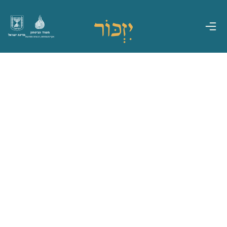
משרד הביטחון
מדינת ישראל
אגף משפחות, הנצחה ומורשת